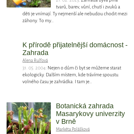
21. 02. 2023
: Zahrada bývá plná
tvarů, barev, vůní, chutí i zvuků a
děti je vnímají. Ty nejmenší ale nebudou chodit mezi
záhony. To my…
K přírodě přijatelnější domácnost -
Zahrada
Alena Rulfová
31. 05. 2004
: Nejen o dům či byt se můžeme starat
ekologicky. Dalším místem, kde trávíme spoustu
volného času je zahrádka. I tam je…
Botanická zahrada
Masarykovy univerzity
v Brně
Markéta Polášková