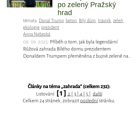
po zelený Pražský
hrad
témata:
Donal Trump
,
beton
,
Bílý dům
,
trávník
,
zeleň
,
ekologie
,
prezident
Anna Nebeská
09. 09. 2025
: Příběh o tom, jak byla legendární
Růžová zahrada Bílého domu prezidentem
Donaldem Trumpem přeměněna z bujné zeleně na…
Články na téma „
zahrada
“ (celkem 232):
[ 1 ]
Listování:
2
|
3
|
4
|
5
|
další
Celkem 24 stránek, zobrazit
poslední
stránku.