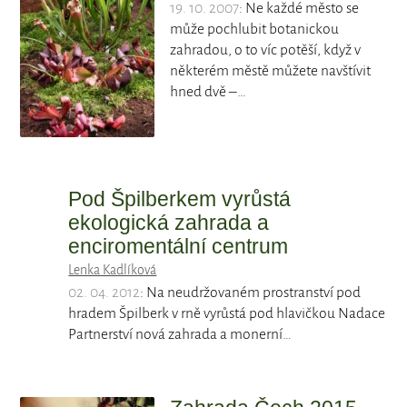
19. 10. 2007
: Ne každé město se
může pochlubit botanickou
zahradou, o to víc potěší, když v
některém městě můžete navštívit
hned dvě –…
Pod Špilberkem vyrůstá
ekologická zahrada a
enciromentální centrum
Lenka Kadlíková
02. 04. 2012
: Na neudržovaném prostranství pod
hradem Špilberk v rně vyrůstá pod hlavičkou Nadace
Partnerství nová zahrada a monerní…