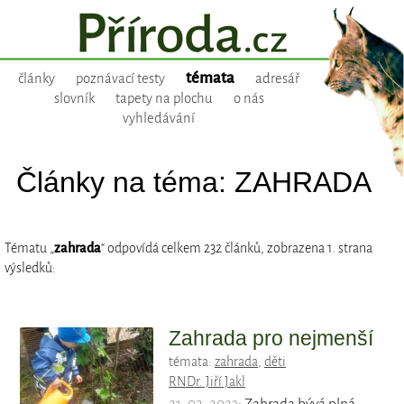
témata
články
poznávací testy
adresář
slovník
tapety na plochu
o nás
vyhledávání
Články na téma: ZAHRADA
Tématu „
zahrada
“ odpovídá celkem 232 článků, zobrazena 1. strana
výsledků:
Zahrada pro nejmenší
témata:
zahrada
,
děti
RNDr. Jiří Jakl