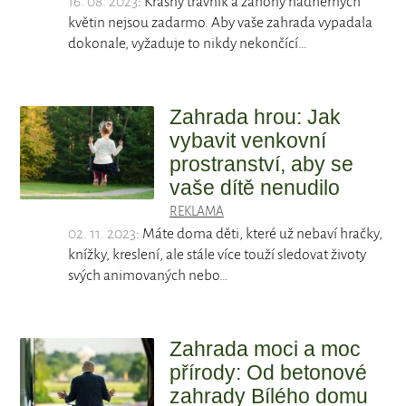
16. 08. 2023
: Krásný trávník a záhony nádherných
květin nejsou zadarmo. Aby vaše zahrada vypadala
dokonale, vyžaduje to nikdy nekončící…
Zahrada hrou: Jak
vybavit venkovní
prostranství, aby se
vaše dítě nenudilo
REKLAMA
02. 11. 2023
: Máte doma děti, které už nebaví hračky,
knížky, kreslení, ale stále více touží sledovat životy
svých animovaných nebo…
Zahrada moci a moc
přírody: Od betonové
zahrady Bílého domu