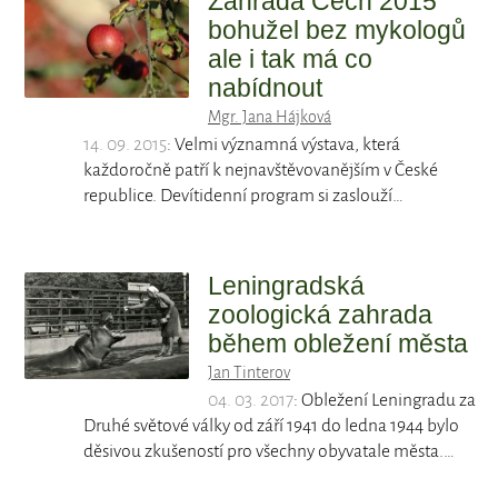
Zahrada Čech 2015
bohužel bez mykologů
ale i tak má co
nabídnout
Mgr. Jana Hájková
14. 09. 2015
: Velmi významná výstava, která
každoročně patří k nejnavštěvovanějším v České
republice. Devítidenní program si zaslouží…
Leningradská
zoologická zahrada
během obležení města
Jan Tinterov
04. 03. 2017
: Obležení Leningradu za
Druhé světové války od září 1941 do ledna 1944 bylo
děsivou zkušeností pro všechny obyvatale města.…