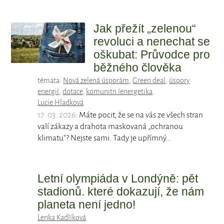
Jak přežít „zelenou“
revoluci a nenechat se
oškubat: Průvodce pro
běžného člověka
témata:
Nová zelená úsporám
,
Green deal
,
úspory
energií
,
dotace
,
komunitn íenergetika
Lucie Hladková
17. 03. 2026
: Máte pocit, že se na vás ze všech stran
valí zákazy a drahota maskovaná „ochranou
klimatu“? Nejste sami. Tady je upřímný…
Letní olympiáda v Londýně: pět
stadionů. které dokazují, že nám
planeta není jedno!
Lenka Kadlíková