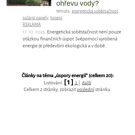
ohřevu vody?
témata:
energetická soběstačnost
,
solární panely
,
topení
REKLAMA
17. 10. 2025
: Energetická soběstačnost není pouze
otázkou finančních úspor. Svépomocí vyrobená
energie je především ekologická a v době…
Články na téma „
úspory energií
“ (celkem 20):
[ 1 ]
Listování:
2
|
další
Celkem 2 stránky, zobrazit
poslední
stránku.