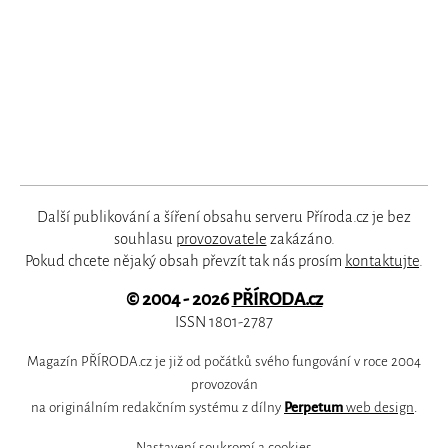
Další publikování a šíření obsahu serveru Příroda.cz je bez
souhlasu
provozovatele
zakázáno.
Pokud chcete nějaký obsah převzít tak nás prosím
kontaktujte
.
© 2004 - 2026
PŘÍRODA.cz
ISSN 1801-2787
Magazín PŘÍRODA.cz je již od počátků svého fungování v roce 2004
provozován
na originálním redakčním systému z dílny
Perpetum
web design
.
Nastavení soukromí a cookies