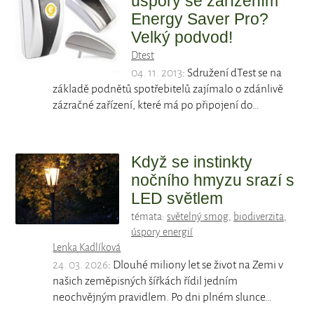
úspory se zařízením
Energy Saver Pro?
Velký podvod!
Dtest
04. 11. 2013
: Sdružení dTest se na
základě podnětů spotřebitelů zajímalo o zdánlivě
zázračné zařízení, které má po připojení do…
Když se instinkty
nočního hmyzu srazí s
LED světlem
témata:
světelný smog
,
biodiverzita
,
úspory energií
Lenka Kadlíková
24. 03. 2026
: Dlouhé miliony let se život na Zemi v
našich zeměpisných šířkách řídil jedním
neochvějným pravidlem. Po dni plném slunce…