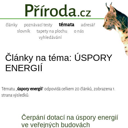
témata
články
poznávací testy
adresář
slovník
tapety na plochu
o nás
vyhledávání
Články na téma: ÚSPORY
ENERGIÍ
Tématu „
úspory energií
“ odpovídá celkem 20 článků, zobrazena 1.
strana výsledků:
Čerpání dotací na úspory energií
ve veřejných budovách