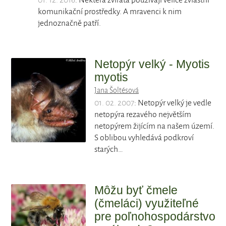
01. 12. 2016
: Některá zvířata používají velice zvláštní
komunikační prostředky. A mravenci k nim
jednoznačně patří.
Netopýr velký - Myotis
myotis
Jana Šoltésová
01. 02. 2007
: Netopýr velký je vedle
netopýra rezavého největším
netopýrem žijícím na našem území.
S oblibou vyhledává podkroví
starých…
Môžu byť čmele
(čmeláci) využiteľné
pre poľnohospodárstvo