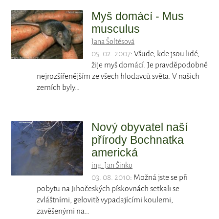
Myš domácí - Mus
musculus
Jana Šoltésová
05. 02. 2007
: Všude, kde jsou lidé,
žije myš domácí. Je pravděpodobně
nejrozšířenějším ze všech hlodavců světa. V našich
zemích byly…
Nový obyvatel naší
přírody Bochnatka
americká
ing. Jan Šinko
03. 08. 2010
: Možná jste se při
pobytu na Jihočeských pískovnách setkali se
zvláštními, gelovitě vypadajícími koulemi,
zavěšenými na…