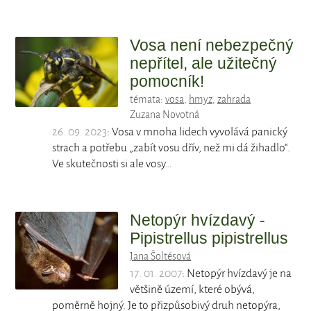
Vosa není nebezpečný
nepřítel, ale užitečný
pomocník!
témata:
vosa
,
hmyz
,
zahrada
Zuzana Novotná
26. 09. 2023
: Vosa v mnoha lidech vyvolává panický
strach a potřebu „zabít vosu dřív, než mi dá žihadlo“.
Ve skutečnosti si ale vosy…
Netopýr hvízdavý -
Pipistrellus pipistrellus
Jana Šoltésová
17. 01. 2007
: Netopýr hvízdavý je na
většině území, které obývá,
poměrně hojný. Je to přizpůsobivý druh netopýra,