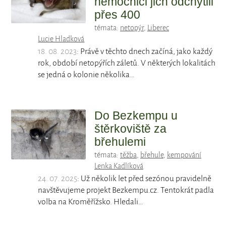
nemocnici jich odchytili
přes 400
témata:
netopýr
,
Liberec
Lucie Hladková
18. 08. 2023
: Právě v těchto dnech začíná, jako každý
rok, období netopýřích záletů. V některých lokalitách
se jedná o kolonie několika…
Do Bezkempu u
štěrkoviště za
břehulemi
témata:
těžba
,
břehule
,
kempování
Lenka Kadlíková
24. 07. 2025
: Už několik let před sezónou pravidelně
navštěvujeme projekt Bezkempu.cz. Tentokrát padla
volba na Kroměřížsko. Hledali…