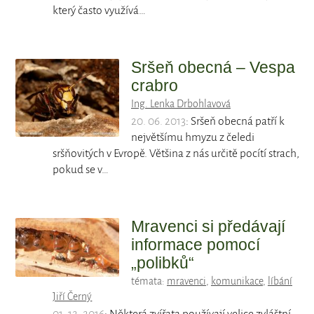
který často využívá…
Sršeň obecná – Vespa
crabro
Ing. Lenka Drbohlavová
20. 06. 2013
: Sršeň obecná patří k
největšímu hmyzu z čeledi
sršňovitých v Evropě. Většina z nás určitě pocítí strach,
pokud se v…
Mravenci si předávají
informace pomocí
„polibků“
témata:
mravenci
,
komunikace
,
líbání
Jiří Černý