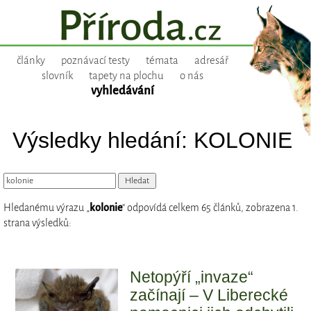
články
poznávací testy
témata
adresář
slovník
tapety na plochu
o nás
vyhledávání
Výsledky hledání: KOLONIE
Hledanému výrazu „
kolonie
“ odpovídá celkem 65 článků, zobrazena 1.
strana výsledků:
Netopýří „invaze“
začínají – V Liberecké