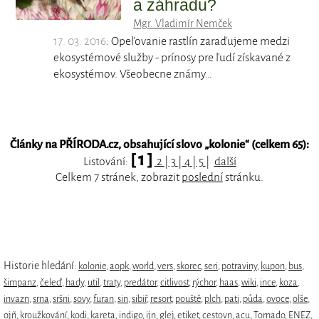
a záhradu?
Mgr. Vladimír Nemček
17. 03. 2016
: Opeľovanie rastlín zaraďujeme medzi
ekosystémové služby - prínosy pre ľudí získavané z
ekosystémov. Všeobecne známy…
Články na PŘÍRODA.cz, obsahující slovo „
kolonie
“ (celkem 65):
[ 1 ]
Listování:
2
|
3
|
4
|
5
|
další
Celkem 7 stránek, zobrazit
poslední
stránku.
Historie hledání:
kolonie
,
aopk
,
world
,
vers
,
skorec
,
seri
,
potraviny
,
kupon
,
bus
,
šimpanz
,
čeleď
,
hady
,
util
,
traty
,
predátor
,
citlivost
,
rýchor
,
haas
,
wiki
,
ince
,
koza
,
invazn
,
srna
,
sršni
,
sovy
,
furan
,
sin
,
sibiř
,
resort
,
pouště
,
plch
,
pati
,
půda
,
ovoce
,
olše
,
ojñ
,
kroužkování
,
kodi
,
kareta
,
indigo
,
ijn
,
glej
,
etiket
,
cestovn
,
acu
,
Tornado
,
ENEZ
,