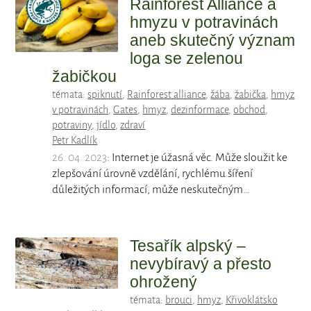
Rainforest Alliance a
hmyzu v potravinách
aneb skutečný význam
loga se zelenou
žabičkou
témata:
spiknutí
,
Rainforest alliance
,
žába
,
žabička
,
hmyz
v potravinách
,
Gates
,
hmyz
,
dezinformace
,
obchod
,
potraviny
,
jídlo
,
zdraví
Petr Kadlík
26. 04. 2023
: Internet je úžasná věc. Může sloužit ke
zlepšování úrovně vzdělání, rychlému šíření
důležitých informací, může neskutečným…
Tesařík alpský –
nevybíravý a přesto
ohrožený
témata:
brouci
,
hmyz
,
Křivoklátsko