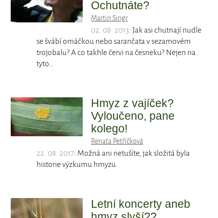
Ochutnáte?
Martin Singr
02. 08. 2013
: Jak asi chutnají nudle
se švábí omáčkou nebo sarančata v sezamovém
trojobalu? A co takhle červi na česneku? Nejen na
tyto…
Hmyz z vajíček?
Vyloučeno, pane
kolego!
Renata Petříčková
22. 08. 2017
: Možná ani netušíte, jak složitá byla
historie výzkumu hmyzu.
Letní koncerty aneb
hmyz slyší??