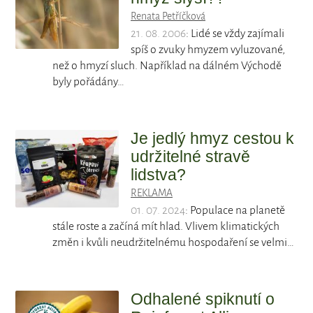
Renata Petříčková
21. 08. 2006
: Lidé se vždy zajímali
spíš o zvuky hmyzem vyluzované,
než o hmyzí sluch. Například na dálném Východě
byly pořádány…
Je jedlý hmyz cestou k
udržitelné stravě
lidstva?
REKLAMA
01. 07. 2024
: Populace na planetě
stále roste a začíná mít hlad. Vlivem klimatických
změn i kvůli neudržitelnému hospodaření se velmi…
Odhalené spiknutí o