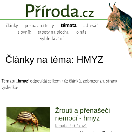
témata
články
poznávací testy
adresář
slovník
tapety na plochu
o nás
vyhledávání
Články na téma: HMYZ
Tématu „
hmyz
“ odpovídá celkem 462 článků, zobrazena 1. strana
výsledků:
Žrouti a přenašeči
nemocí - hmyz
Renata Petříčková