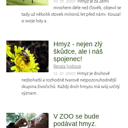
10. 01. 2007
: Hmyz je za Zemi
mnohem déle než člověk, objevil se
tady už několik stovek milionů let před námi. Kousal
si svoje listy a…
Hmyz - nejen zlý
škůdce, ale i náš
spojenec!
Renata Jindrová
12. 01. 2007
: Hmyz je druhově
nejbohatší a rozhodně tvarově nejpozoruhodnější
skupina živočichů. Každý druh hmyzu má svůj určitý
význam…
V ZOO se bude
podávat hmyz.