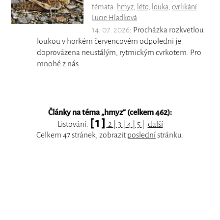
témata:
hmyz
,
léto
,
louka
,
cvrlikání
Lucie Hladková
14. 07. 2026
: Procházka rozkvetlou
loukou v horkém červencovém odpoledni je
doprovázena neustálým, rytmickým cvrkotem. Pro
mnohé z nás…
Články na téma „
hmyz
“ (celkem 462):
[ 1 ]
Listování:
2
|
3
|
4
|
5
|
další
Celkem 47 stránek, zobrazit
poslední
stránku.