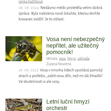
Lenka Kadlíková
06. 08. 2024
: Nedávno médii proletěla velmi dobrá
zpráva. Byla nalezena nová lokalita, kterou tenhle
krasavec osídlil. Je to oblast…
Vosa není nebezpečný
nepřítel, ale užitečný
pomocník!
témata:
vosa
,
hmyz
,
zahrada
Zuzana Novotná
26. 09. 2023
: Vosa v mnoha lidech vyvolává panický
strach a potřebu „zabít vosu dřív, než mi dá žihadlo“.
Ve skutečnosti si ale vosy…
Letní luční hmyzí
orchestr