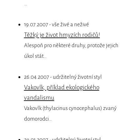
…
19.07.2007 - vše živé a neživé
Těžký je život hmyzích rodičů!
Alespoň pro některé druhy, protože jejich
úkol stát…
26.04.2007 - udržitelný životní styl
Vakovlk, příklad ekologického
vandalismu
Vakovlk (thylacinus cynocephalus) zvaný
domorodci…
29.01.2007 - udržitelný životní styl