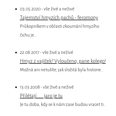
03.05.2020 - vše živé a neživé
Tajemství hmyzích pachů - feromony
Průkopníkem v oblasti zkoumání hmyzího
čichu je…
22.08.2017 - vše živé a neživé
Hmyz z vajíček? Vyloučeno, pane kolego!
Možná ani netušíte, jak složitá byla historie…
13.03.2008 - vše živé a neživé
Přilétají..... jaro je tu
Je tu doba, kdy se k nám zase budou vracet ti…