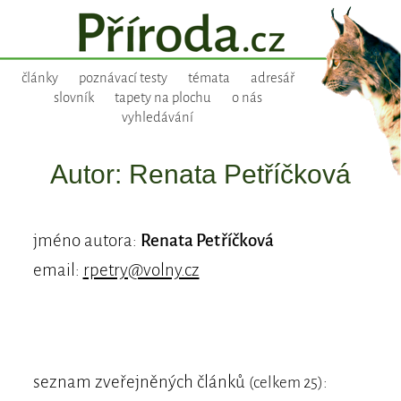
články
poznávací testy
témata
adresář
slovník
tapety na plochu
o nás
vyhledávání
Autor: Renata Petříčková
jméno autora:
Renata Petříčková
email:
rpetry@volny.cz
seznam zveřejněných článků
:
(celkem 25)