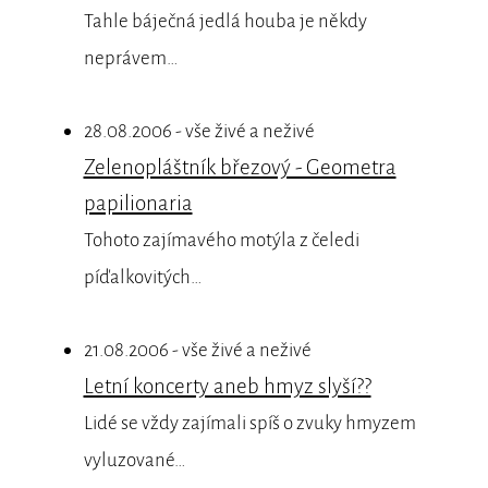
Tahle báječná jedlá houba je někdy
neprávem…
28.08.2006 - vše živé a neživé
Zelenopláštník březový - Geometra
papilionaria
Tohoto zajímavého motýla z čeledi
píďalkovitých…
21.08.2006 - vše živé a neživé
Letní koncerty aneb hmyz slyší??
Lidé se vždy zajímali spíš o zvuky hmyzem
vyluzované…