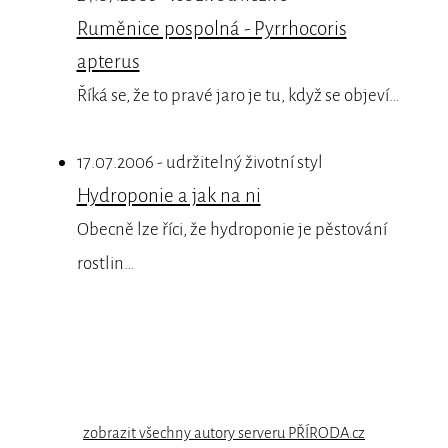
Ruměnice pospolná - Pyrrhocoris
apterus
Říká se, že to pravé jaro je tu, když se objeví…
17.07.2006 - udržitelný životní styl
Hydroponie a jak na ni
Obecně lze říci, že hydroponie je pěstování
rostlin…
zobrazit všechny autory serveru PŘÍRODA.cz