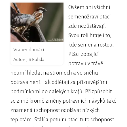
Ovšem ani všichni
semenožraví ptáci
zde nezůstávají.
Svou roli hraje i to,
kde semena rostou.
Vrabec domácí
Ptáci zobající
Autor: Jiří Bohdal
potravu v trávě
neumí hledat na stromech a ve sněhu
potrava není. Tak odlétají za příznivějšími
podmínkami do dalekých krajů. Přizpůsobit
se zimě kromě změny potravních návyků také
znamená i schopnost odolávat nízkých
teplotám. Stálí a potulní ptáci tuto schopnost