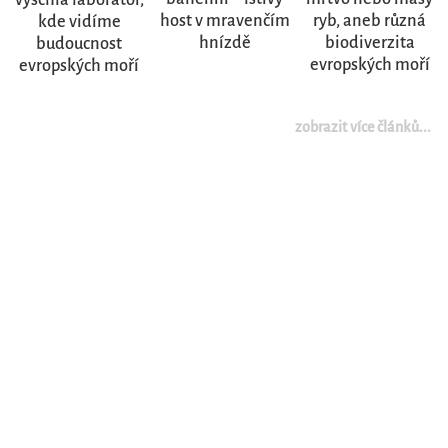
host v mravenčím
ryb, aneb různá
kde vidíme
hnízdě
biodiverzita
budoucnost
evropských moří
evropských moří
zobrazit více článků...