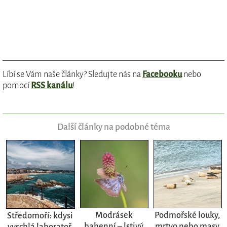
Líbí se Vám naše články? Sledujte nás na
Facebooku
nebo
pomocí
RSS kanálu
!
Další články na podobné téma
Modrásek
Podmořské louky,
Středomoří: kdysi
bahenní – lstivý
mrtvo nebo masy
vyschlá laboratoř,