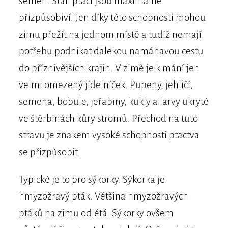
semen. Stálí ptáci jsou maximálně
přizpůsobiví. Jen díky této schopnosti mohou
zimu přežít na jednom místě a tudíž nemají
potřebu podnikat dalekou namáhavou cestu
do příznivějších krajin. V zimě je k mání jen
velmi omezený jídelníček. Pupeny, jehličí,
semena, bobule, jeřabiny, kukly a larvy ukryté
ve štěrbinách kůry stromů. Přechod na tuto
stravu je znakem vysoké schopnosti ptactva
se přizpůsobit.
Typické je to pro sýkorky. Sýkorka je
hmyzožravý pták. Většina hmyzožravých
ptáků na zimu odlétá. Sýkorky ovšem