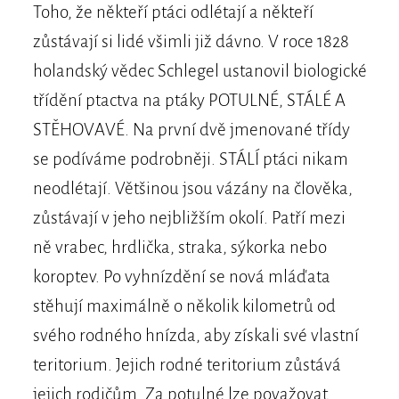
Toho, že někteří ptáci odlétají a někteří
zůstávají si lidé všimli již dávno. V roce 1828
holandský vědec Schlegel ustanovil biologické
třídění ptactva na ptáky POTULNÉ, STÁLÉ A
STĚHOVAVÉ. Na první dvě jmenované třídy
se podíváme podrobněji. STÁLÍ ptáci nikam
neodlétají. Většinou jsou vázány na člověka,
zůstávají v jeho nejbližším okolí. Patří mezi
ně vrabec, hrdlička, straka, sýkorka nebo
koroptev. Po vyhnízdění se nová mláďata
stěhují maximálně o několik kilometrů od
svého rodného hnízda, aby získali své vlastní
teritorium. Jejich rodné teritorium zůstává
jejich rodičům. Za potulné lze považovat