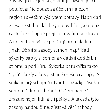
zůstávají či se jen tak potulují. Ovšem jejich
potulování je pouze za účelem nalezení
regionu s větším výskytem potravy. Například
z lesa se stahují k lidským obydlím. Jsou totiž
částečně schopné přejít na rostlinnou stravu.
A nejen to, navíc se pojišťují proti hladu i
jinak. Dělají si zásoby semen, například
sýkorky babky si semena vkládají do štěrbin
stromů a pod kůru. Sýkorka parukářka takto
"syslí" i kukly a larvy. Stejně ořešníci a sojky. A
sojka je prý schopná utvořit si až 4 kg zásobu
semen, žaludů a bobulí. Ovšem paměť
zrazuje nejen lidi, ale i ptáky... A tak zda tyto
zásoby najdou či ne, zůstává věcí náhody.