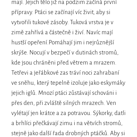
mají. Jejich tělo již na podzim začíná první
přípravy. Ptáci se začínají víc živit, aby si
vytvořili tukové zásoby. Tuková vrstva je v
zimě zahřívá a částečně i živí. Navíc mají
hustší opeření.Pomáhají jim i nejrůznější
skrýše. Nocují v bezpečí v dutinách stromů,
kde jsou chráněni před větrem a mrazem.
Tetřevi a jeřábkové zas tráví noci zahrabaní
ve sněhu, který tepelně izoluje jako eskymáky
jejich iglů. Mnozí ptáci zůstávají schováni i
přes den, při zvláště silných mrazech. Ven
vylétají jen krátce a za potravou. Sýkorky, datli
a brhlíci přečkávají zimu i na větvích stromů,
stejně jako další řada drobných ptáčků. Aby si