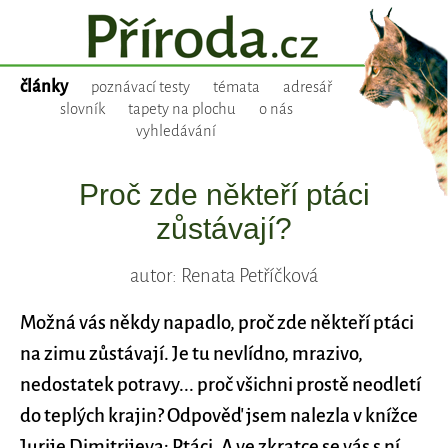
články
poznávací testy
témata
adresář
slovník
tapety na plochu
o nás
vyhledávání
Proč zde někteří ptáci
zůstávají?
autor: Renata Petříčková
Možná vás někdy napadlo, proč zde někteří ptáci
na zimu zůstávají. Je tu nevlídno, mrazivo,
nedostatek potravy... proč všichni prostě neodletí
do teplých krajin? Odpověď jsem nalezla v knížce
Jurije Dimitrijeva: Ptáci. A ve zkratce se vás s ní