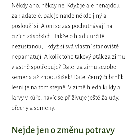
Někdy ano, někdy ne. Když je ale nenajdou
zakladatelé, pak je najde někdo jiný a
poslouží si. A oni se zas pochutnávají na
cizích zásobách. Takže o hladu určitě
nezůstanou, i když si svá vlastní stanoviště
nepamatují. A kolik toho takový pták za zimu
vlastně spotřebuje? Datel za zimu sezobe
semena až z 1000 šišek! Datel černý či brhlík
lesní je na tom stejně. V zimě hledá kukly a
larvy v kůře, navíc se přiživuje ještě žaludy,
ořechy a semeny.
Nejde jen o změnu potravy