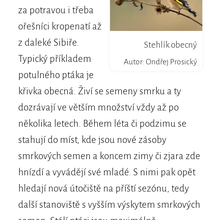
za potravou i třeba
ořešníci kropenatí až
z daleké Sibiře.
Stehlík obecný
Typický příkladem
Autor: Ondřej Prosický
potulného ptáka je
křivka obecná. Živí se semeny smrku a ty
dozrávají ve větším množství vždy až po
několika letech. Během léta či podzimu se
stahují do míst, kde jsou nové zásoby
smrkových semen a koncem zimy či zjara zde
hnízdí a vyvádějí své mladé. S nimi pak opět
hledají nová útočiště na příští sezónu, tedy
další stanoviště s vyšším výskytem smrkových