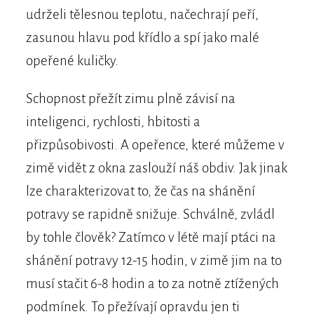
udrželi tělesnou teplotu, načechrají peří,
zasunou hlavu pod křídlo a spí jako malé
opeřené kuličky.
Schopnost přežít zimu plně závisí na
inteligenci, rychlosti, hbitosti a
přizpůsobivosti. A opeřence, které můžeme v
zimě vidět z okna zaslouží náš obdiv. Jak jinak
lze charakterizovat to, že čas na shánění
potravy se rapidně snižuje. Schválně, zvládl
by tohle člověk? Zatímco v létě mají ptáci na
shánění potravy 12-15 hodin, v zimě jim na to
musí stačit 6-8 hodin a to za notně ztížených
podmínek. To přežívají opravdu jen ti