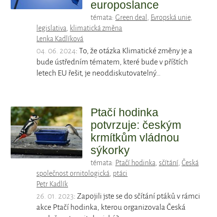
europoslance
témata:
Green deal
,
Evropská unie
,
legislativa
,
klimatická změna
Lenka Kadlíková
04. 06. 2024
: To, že otázka Klimatické změny je a
bude ústředním tématem, které bude v příštích
letech EU řešit, je neoddiskutovatelný…
Ptačí hodinka
potvrzuje: českým
krmítkům vládnou
sýkorky
témata:
Ptačí hodinka
,
sčítání
,
Česká
společnost ornitologická
,
ptáci
Petr Kadlík
26. 01. 2023
: Zapojili jste se do sčítání ptáků v rámci
akce Ptačí hodinka, kterou organizovala Česká