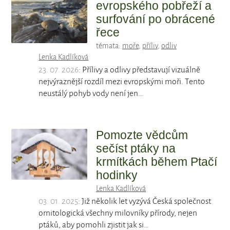
evropského pobřeží a
surfování po obrácené
řece
témata:
moře
,
příliv
,
odliv
Lenka Kadlíková
23. 07. 2026
: Přílivy a odlivy představují vizuálně
nejvýraznější rozdíl mezi evropskými moři. Tento
neustálý pohyb vody není jen…
Pomozte vědcům
sečíst ptáky na
krmítkách během Ptačí
hodinky
Lenka Kadlíková
03. 01. 2025
: Již několik let vyzývá Česká společnost
ornitologická všechny milovníky přírody, nejen
ptáků, aby pomohli zjistit jak si…