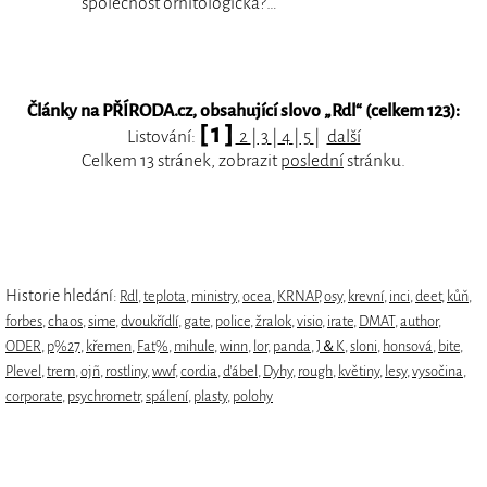
společnost ornitologická?…
Články na PŘÍRODA.cz, obsahující slovo „
Rdl
“ (celkem 123):
[ 1 ]
Listování:
2
|
3
|
4
|
5
|
další
Celkem 13 stránek, zobrazit
poslední
stránku.
Historie hledání:
Rdl
,
teplota
,
ministry
,
ocea
,
KRNAP
,
osy
,
krevní
,
inci
,
deet
,
kůň
,
forbes
,
chaos
,
sime
,
dvoukřídlí
,
gate
,
police
,
žralok
,
visio
,
irate
,
DMAT
,
author
,
ODER
,
p%27
,
křemen
,
Fat%
,
mihule
,
winn
,
lor
,
panda
,
J＆K
,
sloni
,
honsová
,
bite
,
Plevel
,
trem
,
ojñ
,
rostliny
,
wwf
,
cordia
,
ďábel
,
Dyhy
,
rough
,
květiny
,
lesy
,
vysočina
,
corporate
,
psychrometr
,
spálení
,
plasty
,
polohy