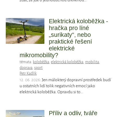
zdát, že jde o jednoduchou dřevěnou…
Elektrická koloběžka -
hračka pro líné
„surikaty“, nebo
praktické řešení
elektrické
mikromobility?
témata:
koloběžka
,
elektrická koloběžka
,
mobilita
,
doprava
,
sport
Petr Kadlík
12. 06. 2026
: Jen málokterý dopravní prostředek budí
u ostatních lidí tolik negativních emocí jako
elektrická koloběžka. Opravdu si to…
Příliv a odliv, tváře