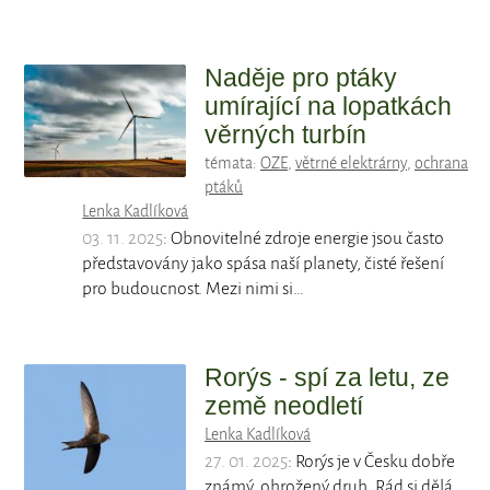
Naděje pro ptáky
umírající na lopatkách
věrných turbín
témata:
OZE
,
větrné elektrárny
,
ochrana
ptáků
Lenka Kadlíková
03. 11. 2025
: Obnovitelné zdroje energie jsou často
představovány jako spása naší planety, čisté řešení
pro budoucnost. Mezi nimi si…
Rorýs - spí za letu, ze
země neodletí
Lenka Kadlíková
27. 01. 2025
: Rorýs je v Česku dobře
známý, ohrožený druh. Rád si dělá