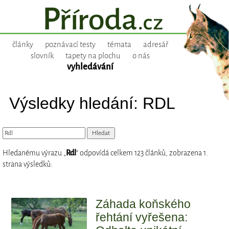
články
poznávací testy
témata
adresář
slovník
tapety na plochu
o nás
vyhledávání
Výsledky hledání: RDL
Hledanému výrazu „
Rdl
“ odpovídá celkem 123 článků, zobrazena 1.
strana výsledků:
Záhada koňského
řehtání vyřešena: