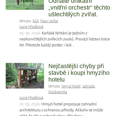
Odhalte unikátní
„vnitřní orchestr“ těchto
ušlechtilých zvířat.
témata:
kůň
,
hlasy zvířat
Lucie Hladková
05. 03. 2026
: Koňské řehtání je jedním z
nejikoničtějších zvířecích zvuků. Provází lidstvo tisíce
let. Přestože každý jezdec i laik…
Nejčastější chyby při
stavbě i koupi hmyzího
hotelu
témata:
hmyzí hotel
,
zahrada
,
biodiverzita
Lucie Hladková
10. 03. 2026
: Hmyzí hotel propojuje zahradní
architekturu s ochranou přírody. Ačkoliv se může