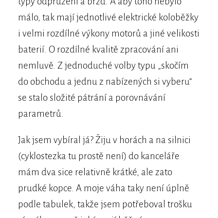
typy odpružení a brzd. A aby toho nebylo
málo, tak mají jednotlivé elektrické koloběžky
i velmi rozdílné výkony motorů a jiné velikosti
baterií. O rozdílné kvalitě zpracování ani
nemluvě. Z jednoduché volby typu „skočím
do obchodu a jednu z nabízených si vyberu“
se stalo složité pátrání a porovnávání
parametrů.
Jak jsem vybíral já? Žiju v horách a na silnici
(cyklostezka tu prostě není) do kanceláře
mám dva sice relativně krátké, ale zato
prudké kopce. A moje váha taky není úplně
podle tabulek, takže jsem potřeboval trošku