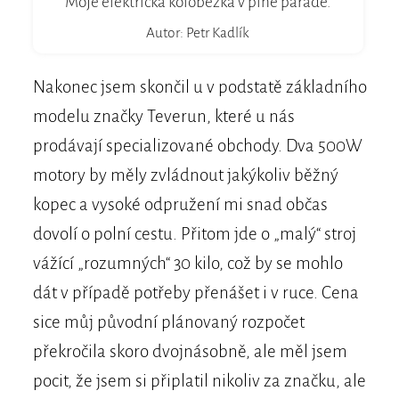
Moje elektrická koloběžka v plné parádě.
Autor: Petr Kadlík
Nakonec jsem skončil u v podstatě základního
modelu značky Teverun, které u nás
prodávají specializované obchody. Dva 500W
motory by měly zvládnout jakýkoliv běžný
kopec a vysoké odpružení mi snad občas
dovolí o polní cestu. Přitom jde o „malý“ stroj
vážící „rozumných“ 30 kilo, což by se mohlo
dát v případě potřeby přenášet i v ruce. Cena
sice můj původní plánovaný rozpočet
překročila skoro dvojnásobně, ale měl jsem
pocit, že jsem si připlatil nikoliv za značku, ale