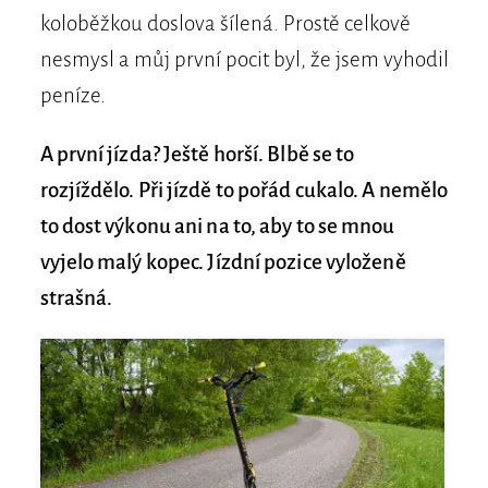
koloběžkou doslova šílená. Prostě celkově
nesmysl a můj první pocit byl, že jsem vyhodil
peníze.
A první jízda? Ještě horší. Blbě se to
rozjíždělo. Při jízdě to pořád cukalo. A nemělo
to dost výkonu ani na to, aby to se mnou
vyjelo malý kopec. Jízdní pozice vyloženě
strašná.