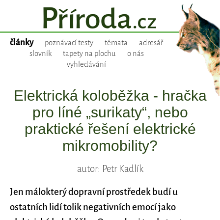
články
poznávací testy
témata
adresář
slovník
tapety na plochu
o nás
vyhledávání
Elektrická koloběžka - hračka
pro líné „surikaty“, nebo
praktické řešení elektrické
mikromobility?
autor: Petr Kadlík
Jen málokterý dopravní prostředek budí u
ostatních lidí tolik negativních emocí jako