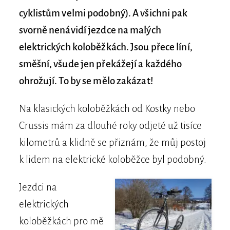
cyklistům velmi podobný). A všichni pak
svorně nenávidí jezdce na malých
elektrických koloběžkách. Jsou přece líní,
směšní, všude jen překážejí a každého
ohrožují. To by se mělo zakázat!
Na klasických koloběžkách od Kostky nebo
Crussis mám za dlouhé roky odjeté už tisíce
kilometrů a klidně se přiznám, že můj postoj
k lidem na elektrické koloběžce byl podobný.
Jezdci na
elektrických
koloběžkách pro mě