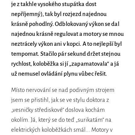
je z takhle vysokého stupátka dost
nepříjemný), tak byl rozjezd najednou
krásně pohodlný. Odblokovaný výkon se dal
najednou krásně regulovat a motory se mnou
neztrácely výkon ani v kopci. A to nejlepší byl
tempomat. Stačilo pár sekund držet stejnou
rychlost, koloběžka si jí „zapamatovala“ a já
už nemusel ovládání plynu vůbec řešit.
Místo nervování se nad podivným strojem
jsem se přistihl, jak se ve stylu doktora z
„vesničky střediskové“ doslova kochám
okolím. Já, který se do teď „surikatám“ na
elektrických koloběžkách smál... Motory v