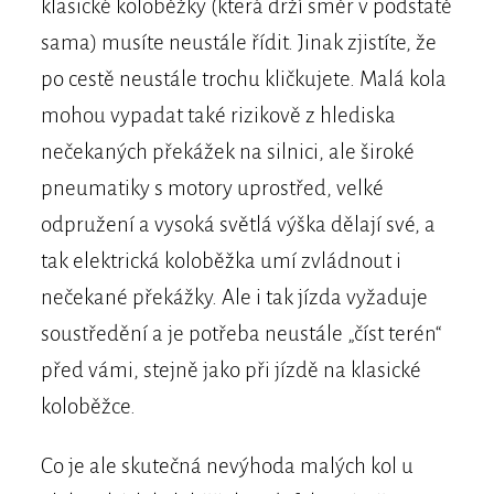
klasické koloběžky (která drží směr v podstatě
sama) musíte neustále řídit. Jinak zjistíte, že
po cestě neustále trochu kličkujete. Malá kola
mohou vypadat také rizikově z hlediska
nečekaných překážek na silnici, ale široké
pneumatiky s motory uprostřed, velké
odpružení a vysoká světlá výška dělají své, a
tak elektrická koloběžka umí zvládnout i
nečekané překážky. Ale i tak jízda vyžaduje
soustředění a je potřeba neustále „číst terén“
před vámi, stejně jako při jízdě na klasické
koloběžce.
Co je ale skutečná nevýhoda malých kol u