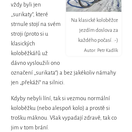
vždy byli jen
„surikaty“, které
Na klasické koloběžce
strnule stojí na svém
jezdím doslova za
stroji (proto si u
každého počasí. :-)
klasických
Autor: Petr Kadlík
koloběžkářů už
dávno vysloužili ono
označení „surikata“) a bez jakékoliv námahy
jen „překáží“ na silnici.
Kdyby nebyli líní, tak si vezmou normální
koloběžku (nebo alespoň kolo) a prostě si
trošku máknou. Však vypadají zdravě, tak co
jim v tom brání.