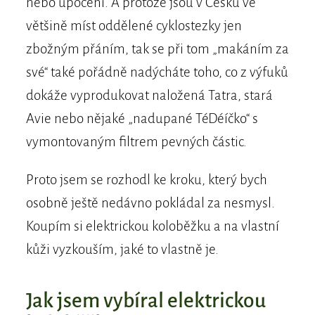
nebo upocení. A protože jsou v Česku ve
většině míst oddělené cyklostezky jen
zbožným přáním, tak se při tom „makáním za
své“ také pořádně nadýcháte toho, co z výfuků
dokáže vyprodukovat naložená Tatra, stará
Avie nebo nějaké „nadupané TéDéíčko“ s
vymontovaným filtrem pevných částic.
Proto jsem se rozhodl ke kroku, který bych
osobně ještě nedávno pokládal za nesmysl.
Koupím si elektrickou koloběžku a na vlastní
kůži vyzkouším, jaké to vlastně je.
Jak jsem vybíral elektrickou