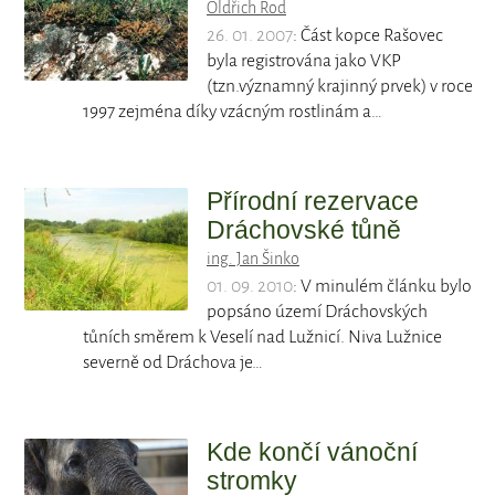
Oldřich Rod
26. 01. 2007
: Část kopce Rašovec
byla registrována jako VKP
(tzn.významný krajinný prvek) v roce
1997 zejména díky vzácným rostlinám a…
Přírodní rezervace
Dráchovské tůně
ing. Jan Šinko
01. 09. 2010
: V minulém článku bylo
popsáno území Dráchovských
tůních směrem k Veselí nad Lužnicí. Niva Lužnice
severně od Dráchova je…
Kde končí vánoční
stromky