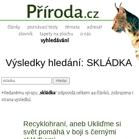
články
poznávací testy
témata
adresář
slovník
tapety na plochu
o nás
vyhledávání
Výsledky hledání: SKLÁDKA
Hledanému výrazu „
skládka
“ odpovídá celkem 49 článků, zobrazena 1.
strana výsledků:
Recyklohraní, aneb Ukliďme si
svět pomáhá v boji s černými