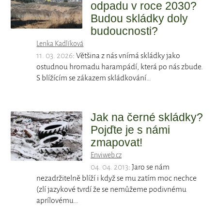
odpadu v roce 2030?
Budou skládky doly
budoucnosti?
Lenka Kadlíková
11. 03. 2026
: Většina z nás vnímá skládky jako
ostudnou hromadu harampádí, která po nás zbude.
S blížícím se zákazem skládkování…
Jak na černé skládky?
Pojďte je s námi
zmapovat!
Enviweb.cz
04. 04. 2013
: Jaro se nám
nezadržitelně blíží i když se mu zatím moc nechce
(zlí jazykové tvrdí že se nemůžeme podivnému
aprílovému…