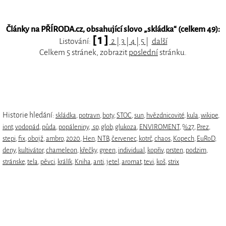
Články na PŘÍRODA.cz, obsahující slovo „
skládka
“ (celkem 49):
[ 1 ]
Listování:
2
|
3
|
4
|
5
|
další
Celkem 5 stránek, zobrazit
poslední
stránku.
Historie hledání:
skládka
,
potravn
,
boty
,
STOC
,
sun
,
hvězdnicovité
,
kula
,
wikipe
,
iont
,
vodopád
,
půda
,
popáleniny
,
.sp
,
glob
,
glukoza
,
ENVIROMENT
,
%27
,
Prez
,
stepi
,
fix
,
obojž
,
ambro
,
2020
,
Hen
,
NTB
,
červenec
,
kotrč
,
chaos
,
Kopech
,
EuRoD
,
deny
,
kultivátor
,
chameleon
,
křečky
,
green
,
individual
,
kopřiv
,
prsten
,
podzim
,
stránske
,
tela
,
pěvci
,
králík
,
Kniha
,
anti
,
jetel
,
aromat
,
tevi
,
koš
,
strix