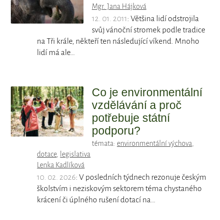
Mgr. Jana Hájková
12. 01. 2011
: Většina lidí odstrojila
svůj vánoční stromek podle tradice
na Tři krále, někteří ten následující víkend. Mnoho
lidí má ale…
Co je environmentální
vzdělávání a proč
potřebuje státní
podporu?
témata:
environmentální výchova
,
dotace
,
legislativa
Lenka Kadlíková
10. 02. 2026
: V posledních týdnech rezonuje českým
školstvím i neziskovým sektorem téma chystaného
krácení či úplného rušení dotací na…