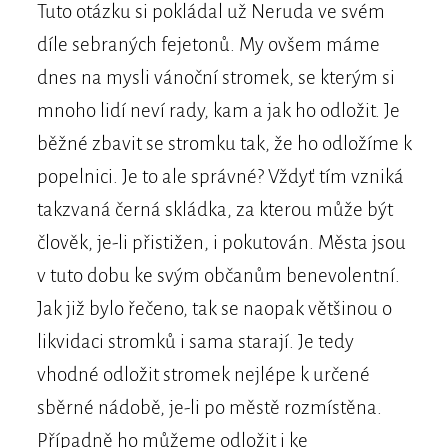
Tuto otázku si pokládal už Neruda ve svém
díle sebraných fejetonů. My ovšem máme
dnes na mysli vánoční stromek, se kterým si
mnoho lidí neví rady, kam a jak ho odložit. Je
běžné zbavit se stromku tak, že ho odložíme k
popelnici. Je to ale správné? Vždyť tím vzniká
takzvaná černá skládka, za kterou může být
člověk, je-li přistižen, i pokutován. Města jsou
v tuto dobu ke svým občanům benevolentní.
Jak již bylo řečeno, tak se naopak většinou o
likvidaci stromků i sama starají. Je tedy
vhodné odložit stromek nejlépe k určené
sběrné nádobě, je-li po městě rozmístěna.
Případně ho můžeme odložit i ke