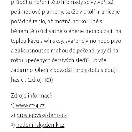
průběhu hoření této hromady se vytvoří až
pětimetrové plameny, takže v okolí hranice je
pořádné teplo, až možná horko. Lidé si
během této úchvatné scenérie mohou zajít na
teplou kávu s whiskey, svařené víno nebo pivo
a zakousnout se mohou do pečené ryby či na
roštu upečených čerstvých sleďů. To vše
zadarmo. Oheň z povzdálí pro jistotu sledují i
hasiči. (zdroj: 10))
Zdroje informací:
1)
www.ct24.cz
2)
prostejovsky.denik.cz
3)
hodoninsky.denik.cz