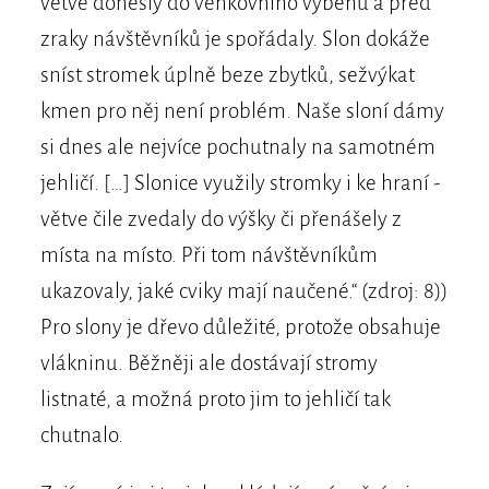
větve donesly do venkovního výběhu a před
zraky návštěvníků je spořádaly. Slon dokáže
sníst stromek úplně beze zbytků, sežvýkat
kmen pro něj není problém. Naše sloní dámy
si dnes ale nejvíce pochutnaly na samotném
jehličí. […] Slonice využily stromky i ke hraní -
větve čile zvedaly do výšky či přenášely z
místa na místo. Při tom návštěvníkům
ukazovaly, jaké cviky mají naučené.“ (zdroj: 8))
Pro slony je dřevo důležité, protože obsahuje
vlákninu. Běžněji ale dostávají stromy
listnaté, a možná proto jim to jehličí tak
chutnalo.