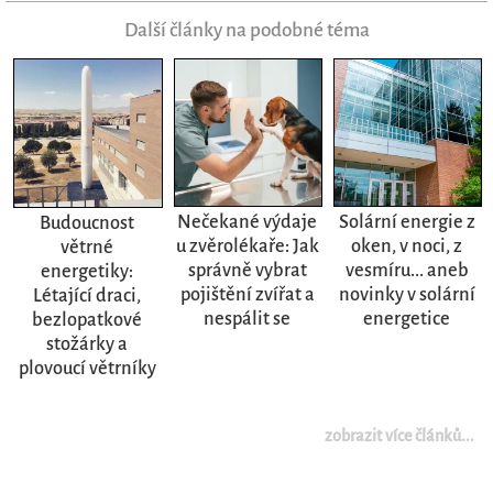
Další články na podobné téma
Nečekané výdaje
Solární energie z
Budoucnost
u zvěrolékaře: Jak
oken, v noci, z
větrné
správně vybrat
vesmíru... aneb
energetiky:
pojištění zvířat a
novinky v solární
Létající draci,
nespálit se
energetice
bezlopatkové
stožárky a
plovoucí větrníky
zobrazit více článků...