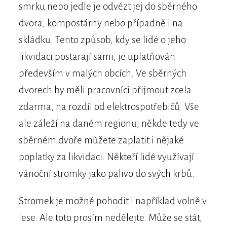
smrku nebo jedle je odvézt jej do sběrného
dvora, kompostárny nebo případně i na
skládku. Tento způsob, kdy se lidé o jeho
likvidaci postarají sami, je uplatňován
především v malých obcích. Ve sběrných
dvorech by měli pracovníci přijmout zcela
zdarma, na rozdíl od elektrospotřebičů. Vše
ale záleží na daném regionu, někde tedy ve
sběrném dvoře můžete zaplatit i nějaké
poplatky za likvidaci. Někteří lidé využívají
vánoční stromky jako palivo do svých krbů.
Stromek je možné pohodit i například volně v
lese. Ale toto prosím nedělejte. Může se stát,