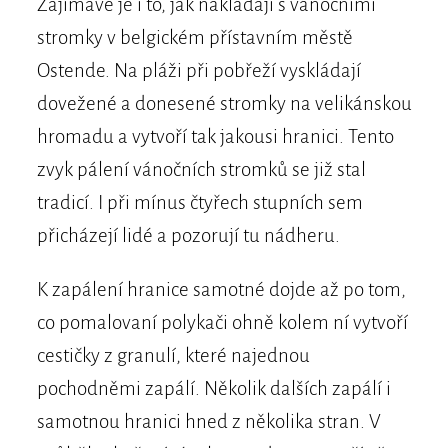
Zajímavé je i to, jak nakládají s vánočními
stromky v belgickém přístavním městě
Ostende. Na pláži při pobřeží vyskládají
dovežené a donesené stromky na velikánskou
hromadu a vytvoří tak jakousi hranici. Tento
zvyk pálení vánočních stromků se již stal
tradicí. I při mínus čtyřech stupních sem
přicházejí lidé a pozorují tu nádheru.
K zapálení hranice samotné dojde až po tom,
co pomalovaní polykači ohně kolem ní vytvoří
cestičky z granulí, které najednou
pochodněmi zapálí. Několik dalších zapálí i
samotnou hranici hned z několika stran. V