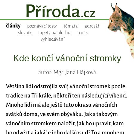
články
poznávací testy
témata
adresář
slovník
tapety na plochu
o nás
vyhledávání
Kde končí vánoční stromky
autor: Mgr. Jana Hájková
Většina lidí odstrojila svůj vánoční stromek podle
tradice na Tři krále, někteří ten následující víkend.
Mnoho lidí má ale ještě tuto okrasu vánočních
svátků doma, ve svém obýváku. Jak s takovým
vánočním stromkem naložit, jak ho upravit, kam
ho odvézt a jaký je jeho další osud? To a mnohem