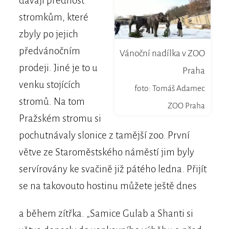
dávají přednost
stromkům, které
zbyly po jejich
předvánočním
Vánoční nadílka v ZOO
prodeji. Jiné je to u
Praha
venku stojících
foto: Tomáš Adamec
stromů. Na tom
ZOO Praha
Pražském stromu si
pochutnávaly slonice z tamější zoo. První
větve ze Staroměstského náměstí jim byly
servírovány ke svačině již pátého ledna. Přijít
se na takovouto hostinu můžete ještě dnes
a během zítřka. „Samice Gulab a Shanti si