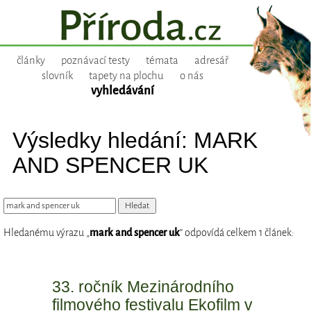
články
poznávací testy
témata
adresář
slovník
tapety na plochu
o nás
vyhledávání
Výsledky hledání: MARK
AND SPENCER UK
Hledanému výrazu „
mark and spencer uk
“ odpovídá celkem 1 článek:
33. ročník Mezinárodního
filmového festivalu Ekofilm v