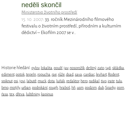
neděli skončil
Ministerstvo životního prostředí
15. 10. 2007
: 33. ročník Mezinárodního filmového
festivalu o životním prostředí, přírodním a kulturním
dědictví – Ekofilm 2007 se v…
Historie hledání:
pylov
,
lokalita
,
poušť
,
jav
,
nosorožík
,
deštný
,
zato
,
148
,
skládka
,
ediment
,
potok
,
tepeln
,
ropucha
,
rae
,
růže
,
dsad
,
sava
,
cardiac
,
levhart
,
Rodent
,
spiknut
,
psi
,
jovi
,
labutě
,
muck
,
dota
,
luňák
,
redaktor
,
hero
,
radikal
,
tivo
,
irate
,
tulu
,
brno
,
motýly
,
urban
,
podnikání
,
rough
,
hraboš
,
hři
,
usm
,
podzim
,
dub
,
Sparky
,
porn
,
ŕasa
,
tex
,
dřeva
,
luštěniny
,
kapinus