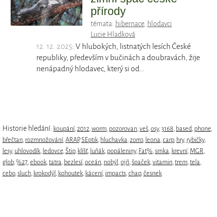
přírody
témata:
hibernace
,
hlodavci
Lucie Hladková
12. 12. 2025
: V hlubokých, listnatých lesích České
republiky, především v bučinách a doubravách, žije
nenápadný hlodavec, který si od…
Historie hledání:
koupání
,
2012
,
worm
,
pozorovan
,
veš
,
osy
,
3168
,
based
,
phone
,
břečtan
,
rozmnožování
,
ARAP
,
SEptik
,
hluchavka
,
zorro
,
leona
,
carp
,
hry
,
rybičky
,
lesy
,
uhlovodík
,
ledovce
,
Štip
,
klíšť
,
luňák
,
popáleniny
,
Fat%
,
srnka
,
krevní
,
MGR
,
glob
,
%27
,
ebook
,
tatra
,
bezlesí
,
oceán
,
nobýl
,
ojñ
,
špaček
,
vitamin
,
trem
,
tela
,
cebo
,
sluch
,
krokodýl
,
kohoutek
,
kácení
,
impacts
,
chap
,
česnek