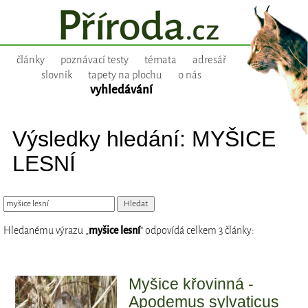
články
poznávací testy
témata
adresář
slovník
tapety na plochu
o nás
vyhledávání
Výsledky hledání: MYŠICE
LESNÍ
Hledanému výrazu „
myšice lesní
“ odpovídá celkem 3 články:
Myšice křovinná -
Apodemus sylvaticus