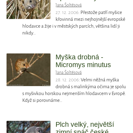
Jana Šoltésová
27. 12. 2006
: Přestože patří myšice
křovinná mezi nejhojnější evropské
hlodavce a žije i v městských parcích, většina lidí ji
nikdy…
Myška drobná -
Micromys minutus
Jana Šoltésová
28. 12. 2006
: Velmi něžná myška
drobná s malinkýma očima je spolu
s myšivkou horskou nejmenším hlodavcem v Evropě.
Když si porovnáme…
Plch velký, největší
zimní spáč české