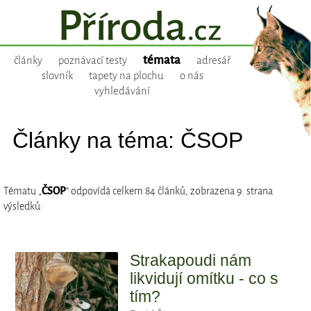
témata
články
poznávací testy
adresář
slovník
tapety na plochu
o nás
vyhledávání
Články na téma: ČSOP
Tématu „
ČSOP
“ odpovídá celkem 84 článků, zobrazena 9. strana
výsledků:
Strakapoudi nám
likvidují omítku - co s
tím?