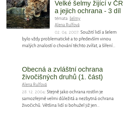
Velké šelmy žijící v ČR
a jejich ochrana - 3 díl
témata:
šelmy
Alena Rulfová
02. 04. 2007
: Soužití lidí a šelem
bylo vždy problematické a to především vinou
malých znalostí o chování těchto zvířat, a šíření…
Obecná a zvláštní ochrana
živočišných druhů (1. část)
Alena Rulfová
28. 12. 2004
: Stejně jako ochrana rostlin je
samozřejmě velmi důležitá a nezbytná ochrana
živočichů. Většina lidí si bohužel již jen…