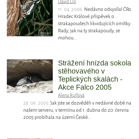
David Číp
11. 04. 2006
: Nedávno odvysílal ČRo
Hradec Králové příspěvek o
strakapoudech likvidujících omítky.
Rady, jak na ty strakapoudy, se
mohou…
Strážení hnízda sokola
stěhovavého v
Teplických skalách -
Akce Falco 2005
Alena Rulfová
28. 06. 2005
: Jak jste se dozvěděli v nedávné době na
našem serveru, v termínu od 1. dubna do 20. června
2005 probíhala na území České…