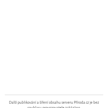
Další publikování a šíření obsahu serveru Příroda.cz je bez
souhlasu
provozovatele
zakázáno.