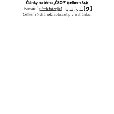
Články na téma „
ČSOP
“ (celkem 84):
[ 9 ]
Listování:
předcházející
|
5
|
6
|
7
|
8
Celkem 9 stránek, zobrazit
první
stránku.