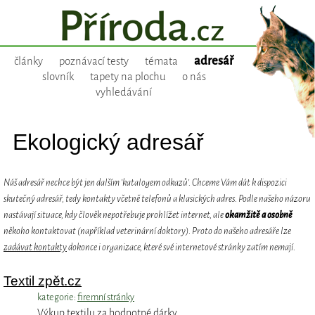
adresář
články
poznávací testy
témata
slovník
tapety na plochu
o nás
vyhledávání
Ekologický adresář
Náš adresář nechce být jen dalším 'katalogem odkazů'. Chceme Vám dát k dispozici
skutečný adresář, tedy kontakty včetně telefonů a klasických adres. Podle našeho názoru
nastávají situace, kdy člověk nepotřebuje prohlížet internet, ale
okamžitě a osobně
někoho kontaktovat (například veterinární doktory). Proto do našeho adresáře lze
zadávat kontakty
dokonce i organizace, které své internetové stránky zatím nemají.
Textil zpět.cz
kategorie:
firemní stránky
Výkup textilu za hodnotné dárky.