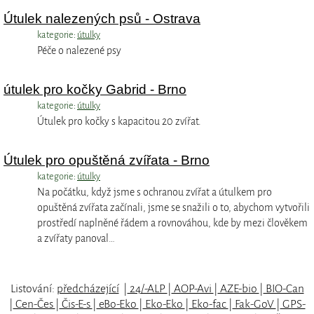
Útulek nalezených psů - Ostrava
kategorie:
útulky
Péče o nalezené psy
útulek pro kočky Gabrid - Brno
kategorie:
útulky
Útulek pro kočky s kapacitou 20 zvířat.
Útulek pro opuštěná zvířata - Brno
kategorie:
útulky
Na počátku, když jsme s ochranou zvířat a útulkem pro
opuštěná zvířata začínali, jsme se snažili o to, abychom vytvořili
prostředí naplněné řádem a rovnováhou, kde by mezi člověkem
a zvířaty panoval…
Listování:
předcházející
|
24/-ALP
|
AOP-Avi
|
AZE-bio
|
BIO-Can
|
Cen-Čes
|
Čis-E-s
|
eBo-Eko
|
Eko-Eko
|
Eko-fac
|
Fak-GoV
|
GPS-