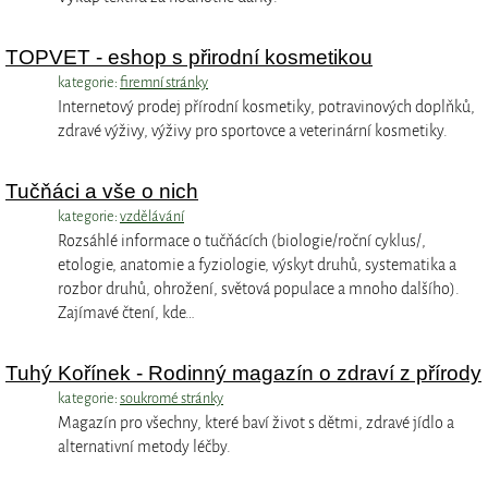
TOPVET - eshop s přirodní kosmetikou
kategorie:
firemní stránky
Internetový prodej přírodní kosmetiky, potravinových doplňků,
zdravé výživy, výživy pro sportovce a veterinární kosmetiky.
Tučňáci a vše o nich
kategorie:
vzdělávání
Rozsáhlé informace o tučňácích (biologie/roční cyklus/,
etologie, anatomie a fyziologie, výskyt druhů, systematika a
rozbor druhů, ohrožení, světová populace a mnoho dalšího).
Zajímavé čtení, kde…
Tuhý Kořínek - Rodinný magazín o zdraví z přírody
kategorie:
soukromé stránky
Magazín pro všechny, které baví život s dětmi, zdravé jídlo a
alternativní metody léčby.