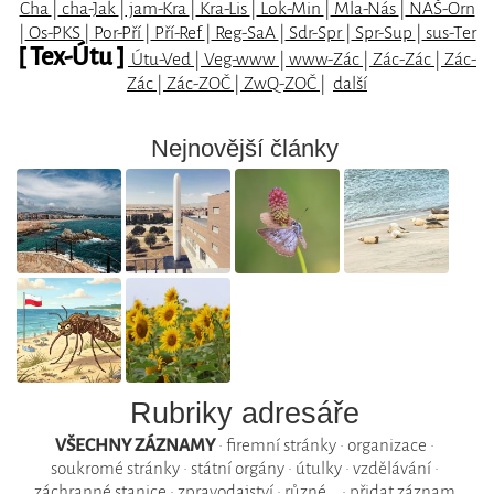
Cha
|
cha-Jak
|
jam-Kra
|
Kra-Lis
|
Lok-Min
|
Mla-Nás
|
NAŠ-Orn
|
Os-PKS
|
Por-Pří
|
Pří-Ref
|
Reg-SaA
|
Sdr-Spr
|
Spr-Sup
|
sus-Ter
[ Tex-Útu ]
Útu-Ved
|
Veg-www
|
www-Zác
|
Zác-Zác
|
Zác-
Zác
|
Zác-ZOČ
|
ZwQ-ZOČ
|
další
Nejnovější články
Rubriky adresáře
VŠECHNY ZÁZNAMY
•
firemní stránky
•
organizace
•
soukromé stránky
•
státní orgány
•
útulky
•
vzdělávání
•
záchranné stanice
•
zpravodajství
•
různé...
•
přidat záznam