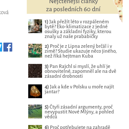
Nejčtenější články
za posledních 60 dní
ková
1)
Jak přežít léto v rozpáleném
bytě? Eko-klimatizace z jedné
osušky a základní fyziky, kterou
znaly už naše prababičky
2)
Proč je z Lipna zelený brčál i v
zimě? Studie ukazuje něco jiného,
než říká hejtman Kuba
3)
Pan Rajchl si myslí, že uhlí je
obnovitelné, zapomněl ale na dvě
zásadní drobnosti
4)
Jak a kde v Polsku u moře najít
jantar?
5)
Čtyři zásadní argumenty, proč
nevypustit Nové Mlýny, a pohled
vědců
6)
Proč potřebujete na zahradě