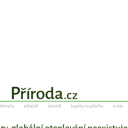
témata
adresář
slovník
tapety na plochu
o nás