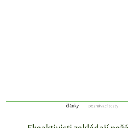
články
poznávací testy