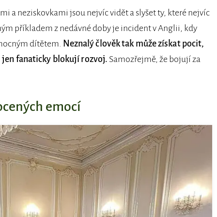
 a neziskovkami jsou nejvíc vidět a slyšet ty, které nejvíc
řným příkladem z nedávné doby je incident v Anglii, kdy
nemocným dítětem.
Neznalý člověk tak může získat pocit,
, jen fanaticky blokují rozvoj.
Samozřejmě, že bojují za
rocených emocí