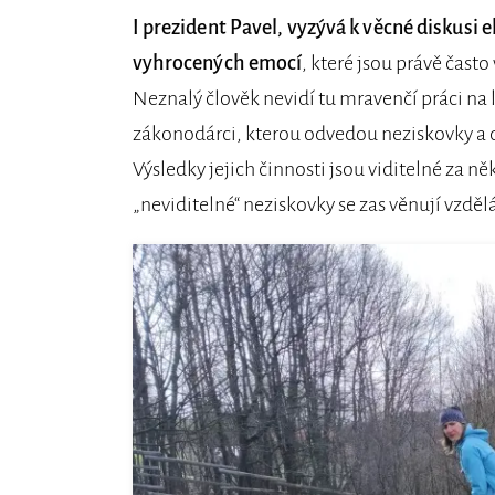
I prezident Pavel, vyzývá k věcné diskusi 
vyhrocených emocí
, které jsou právě často
Neznalý člověk nevidí tu mravenčí práci na 
zákonodárci, kterou odvedou neziskovky a do
Výsledky jejich činnosti jsou viditelné za n
„neviditelné“ neziskovky se zas věnují vzdělá