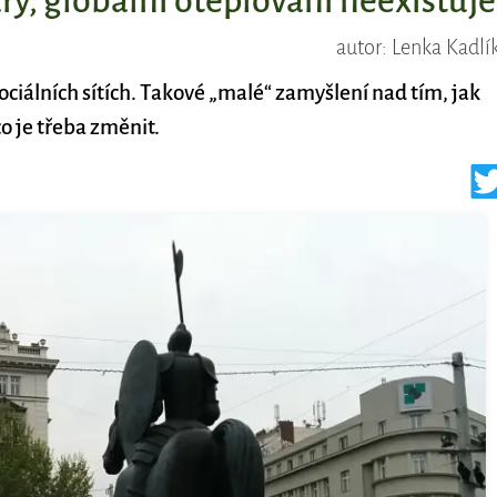
áry, globální oteplování neexistuje
autor: Lenka Kadlí
iálních sítích. Takové „malé“ zamyšlení nad tím, jak
o je třeba změnit.