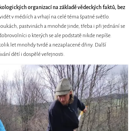
ekologických organizací na základě vědeckých faktů, bez
 vidět v médiích a vrhají na celé téma špatné světlo.
loukách, pastvinách a mnohde jinde, třeba i při jednání se
brovolníci o kterých se ale podstatě nikde nepíše.
ěkolik let mnohdy tvrdé a nezaplacené dřiny. Další
vání dětí i dospělé veřejnosti.