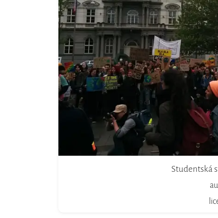
Studentská s
au
li