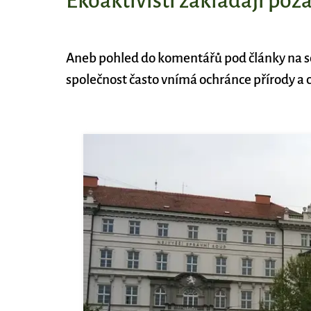
Ekoaktivisti zakládají pož
Aneb pohled do komentářů pod články na soc
společnost často vnímá ochránce přírody a c