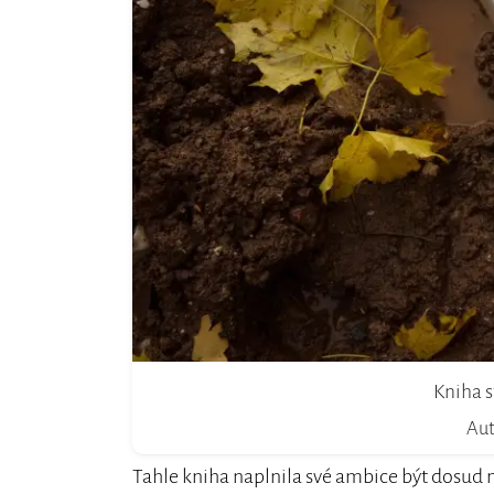
Kniha s
Aut
Tahle kniha naplnila své ambice být dosud n