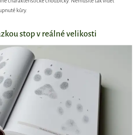
jiné charakteristické chodbičky. Nemusíte tak vidět
upnuté kůry.
ázkou stop v reálné velikosti