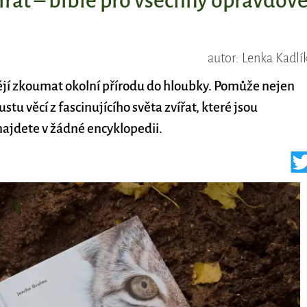
ířat – bible pro všechny opravdov
autor: Lenka Kadlí
ějí zkoumat okolní přírodu do hloubky. Pomůže nejen
ustu věcí z fascinujícího světa zvířat, které jsou
najdete v žádné encyklopedii.