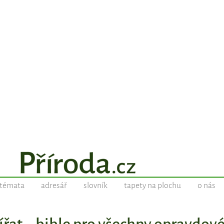
témata
adresář
slovník
tapety na plochu
o nás