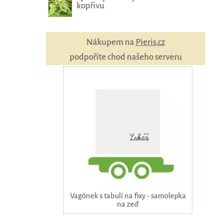
kopřivu
Nákupem na
Pieris.cz
podpoříte chod našeho serveru
Vagónek s tabulí na fixy - samolepka
na zeď