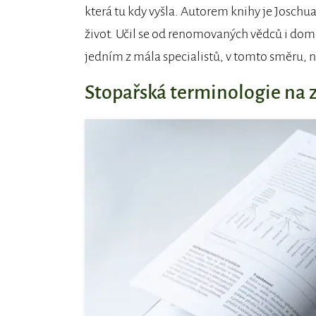
která tu kdy vyšla. Autorem knihy je Joschua
život. Učil se od renomovaných vědců i dom
jedním z mála specialistů, v tomto směru, n
Stopařská terminologie na 