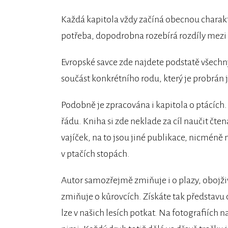
Každá kapitola vždy začíná obecnou charakt
potřeba, dopodrobna rozebírá rozdíly mezi
Evropské savce zde najdete podstatě všechn
součást konkrétního rodu, který je probrán 
Podobně je zpracována i kapitola o ptácích. 
řádu. Kniha si zde neklade za cíl naučit čte
vajíček, na to jsou jiné publikace, nicméně
v ptačích stopách.
Autor samozřejmě zmiňuje i o plazy, obojži
zmiňuje o kůrovcích. Získáte tak představu 
lze v našich lesích potkat. Na fotografiích