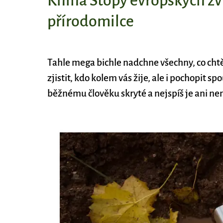
Kniha Stopy evropských zv
přírodomilce
Tahle mega bichle nadchne všechny, co cht
zjistit, kdo kolem vás žije, ale i pochopit spo
běžnému člověku skryté a nejspíš je ani ne