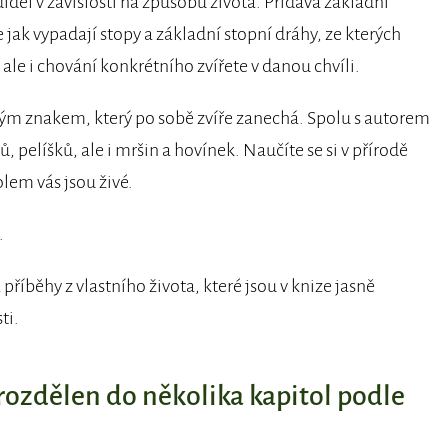
del v závislosti na způsobu života. Přidává základní
jak vypadají stopy a základní stopní dráhy, ze kterých
 ale i chování konkrétního zvířete v danou chvíli.
m znakem, který po sobě zvíře zanechá. Spolu s autorem
 pelíšků, ale i mršin a hovínek. Naučíte se si v přírodě
kolem vás jsou živé.
.
říběhy z vlastního života, které jsou v knize jasně
ti.
 rozdělen do několika kapitol podle