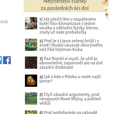
é
Nejčtenější články
za posledních 60 dní
1)
Jak přežít léto v rozpáleném
ková
bytě? Eko-klimatizace z jedné
osušky a základní fyziky, kterou
znaly už naše prababičky
2)
Proč je z Lipna zelený brčál i v
zimě? Studie ukazuje něco jiného,
než říká hejtman Kuba
3)
Pan Rajchl si myslí, že uhlí je
obnovitelné, zapomněl ale na dvě
zásadní drobnosti
4)
Jak a kde v Polsku u moře najít
jantar?
5)
Čtyři zásadní argumenty, proč
nevypustit Nové Mlýny, a pohled
vědců
6)
Proč potřebujete na zahradě