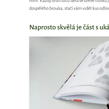
nimi. Každý druh totiž dělá ve dřevě trošku 
dospělého brouka, stačí vám vidět kus odlo
Naprosto skvělá je část s uk