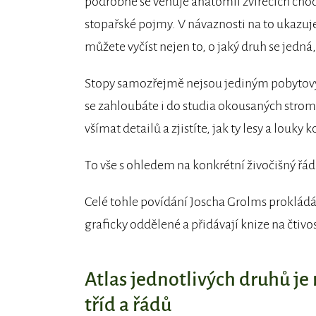
podrobně se věnuje anatomii zvířecích chodi
stopařské pojmy. V návaznosti na to ukazuje 
můžete vyčíst nejen to, o jaký druh se jedná,
Stopy samozřejmě nejsou jediným pobytový
se zahloubáte i do studia okousaných stromů,
všímat detailů a zjistíte, jak ty lesy a louky 
To vše s ohledem na konkrétní živočišný řád
Celé tohle povídání Joscha Grolms prokládá p
graficky oddělené a přidávají knize na čtivos
Atlas jednotlivých druhů je
tříd a řádů