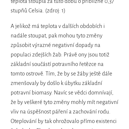
teplota stoupla za tuto dobu o přibližně 0,37
stupňů Celsia. (zdroj: 1)
A jelikož má teplota v dalších obdobích i
nadále stoupat, pak mohou tyto změny
způsobit výrazné negativní dopady na
populaci zdejších žab. Právě ony jsou totiž
základní součástí potravního řetězce na
tomto ostrově. Tím, že by se žáby ještě dále
zmenšovaly by došlo k úbytku základní
potravní biomasy. Navíc se vědci domnívají,
že by veškeré tyto změny mohly mít negativní
vliv na úspěšnost páření a zachování rodu.
Oteplování by tak ohrožovalo přímo existenci