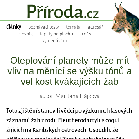
články
poznávací testy
témata
adresář
slovník
tapety na plochu
o nás
vyhledávání
Oteplování planety může mít
vliv na měnící se výšku tónů a
velikost kvákajících žab
autor: Mgr. Jana Hájková
Toto zjištění stanovili vědci po výzkumu hlasových
záznamů žab z rodu Eleutherodactylus coqui
žijících na Karibských ostrovech. Usoudili, že