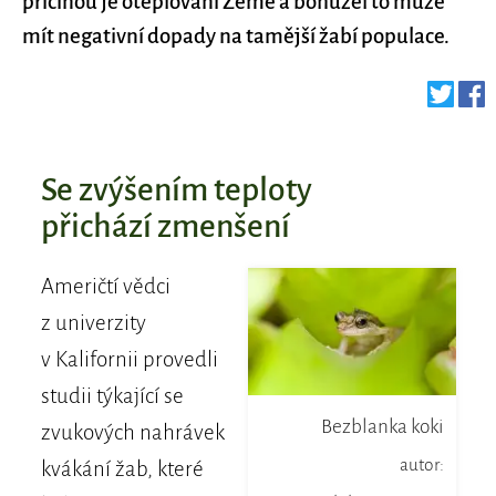
příčinou je oteplování Země a bohužel to může
mít negativní dopady na tamější žabí populace.
Se zvýšením teploty
přichází zmenšení
Američtí vědci
z univerzity
v Kalifornii provedli
studii týkající se
Bezblanka koki
zvukových nahrávek
autor:
kvákání žab, které