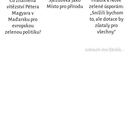
Sjezdovka jako
Hladík k Nové
Co znamená
Místo pro přírodu
zelené úsporám:
vítězství Pétera
„Snížili bychom
Magyara v
to, ale dotace by
Maďarsku pro
zůstaly pro
evropskou
všechny“
zelenou politiku?
zobrazit více článků...