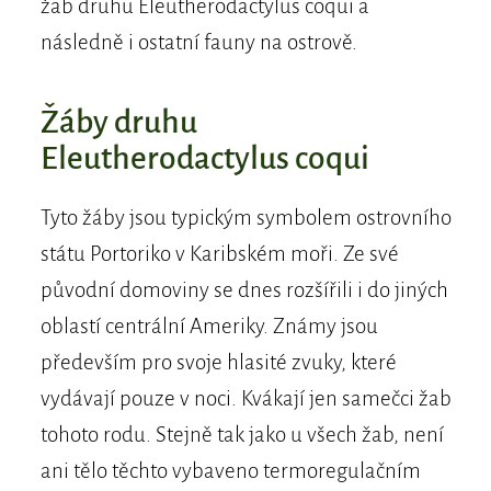
žab druhu Eleutherodactylus coqui a
následně i ostatní fauny na ostrově.
Žáby druhu
Eleutherodactylus coqui
Tyto žáby jsou typickým symbolem ostrovního
státu Portoriko v Karibském moři. Ze své
původní domoviny se dnes rozšířili i do jiných
oblastí centrální Ameriky. Známy jsou
především pro svoje hlasité zvuky, které
vydávají pouze v noci. Kvákají jen samečci žab
tohoto rodu. Stejně tak jako u všech žab, není
ani tělo těchto vybaveno termoregulačním