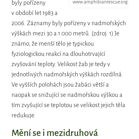
www.amphibianrescue.org
byly pořízeny
v období let 1983 a
2006. Záznamy byly pořízeny v nadmořských
výškách mezi 30 a 1 000 metrů. (zdroj: 1) Je
známo, že menší tělo je typickou
fyziologickou reakcí na dlouhotrvající
zvyšování teploty. Velikost žab je tedy v
jednotlivých nadmořských výškách rozdílná.
Ve vyšších polohách jsou žabáci větší a
naopak se snižující se nadmořskou výškou a
tím zvyšující se teplotou se velikost jejich těla
redukuje.
Mění se i mezidruhová