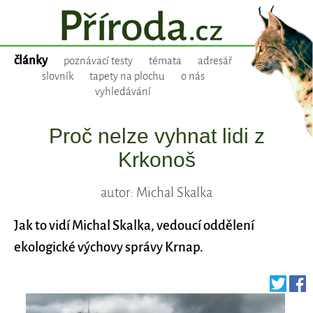
články
poznávací testy
témata
adresář
slovník
tapety na plochu
o nás
vyhledávání
Proč nelze vyhnat lidi z
Krkonoš
autor: Michal Skalka
Jak to vidí Michal Skalka, vedoucí oddělení
ekologické výchovy správy Krnap.