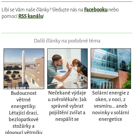
Líbí se Vám naše články? Sledujte nás na
Facebooku
nebo
pomocí
RSS kanálu
!
Další články na podobné téma
Nečekané výdaje
Solární energie z
Budoucnost
u zvěrolékaře: Jak
oken, v noci, z
větrné
správně vybrat
vesmíru... aneb
energetiky:
pojištění zvířat a
novinky v solární
Létající draci,
nespálit se
energetice
bezlopatkové
stožárky a
plovoucí větrníky