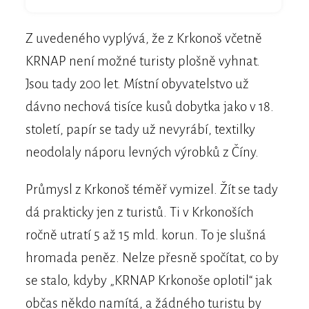
Z uvedeného vyplývá, že z Krkonoš včetně
KRNAP není možné turisty plošně vyhnat.
Jsou tady 200 let. Místní obyvatelstvo už
dávno nechová tisíce kusů dobytka jako v 18.
století, papír se tady už nevyrábí, textilky
neodolaly náporu levných výrobků z Číny.
Průmysl z Krkonoš téměř vymizel. Žít se tady
dá prakticky jen z turistů. Ti v Krkonoších
ročně utratí 5 až 15 mld. korun. To je slušná
hromada peněz. Nelze přesně spočítat, co by
se stalo, kdyby „KRNAP Krkonoše oplotil“ jak
občas někdo namítá, a žádného turistu by