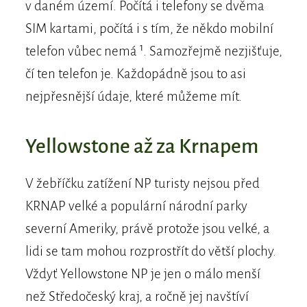
v daném území. Počítá i telefony se dvěma
SIM kartami, počítá i s tím, že někdo mobilní
telefon vůbec nemá ¹. Samozřejmě nezjišťuje,
čí ten telefon je. Každopádně jsou to asi
nejpřesnější údaje, které můžeme mít.
Yellowstone až za Krnapem
V žebříčku zatížení NP turisty nejsou před
KRNAP velké a populární národní parky
severní Ameriky, právě protože jsou velké, a
lidi se tam mohou rozprostřít do větší plochy.
Vždyť Yellowstone NP je jen o málo menší
než Středočeský kraj, a ročně jej navštíví