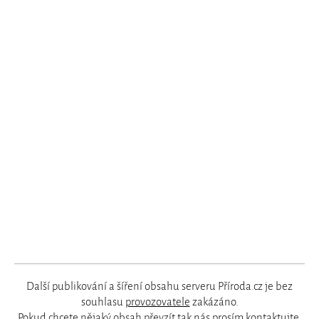
Další publikování a šíření obsahu serveru Příroda.cz je bez
souhlasu
provozovatele
zakázáno.
Pokud chcete nějaký obsah převzít tak nás prosím
kontaktujte
.