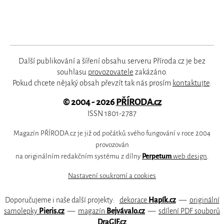
Další publikování a šíření obsahu serveru Příroda.cz je bez
souhlasu
provozovatele
zakázáno.
Pokud chcete nějaký obsah převzít tak nás prosím
kontaktujte
.
© 2004 - 2026
PŘÍRODA.cz
ISSN 1801-2787
Magazín PŘÍRODA.cz je již od počátků svého fungování v roce 2004
provozován
na originálním redakčním systému z dílny
Perpetum
web design
.
Nastavení soukromí a cookies
Doporučujeme i naše další projekty:
dekorace
Hapík.cz
—
originální
samolepky
Pieris.cz
—
magazín
Bejvávalo.cz
—
sdílení PDF souborů
DraGIF.cz