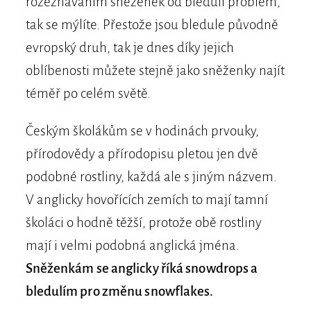
rozeznáváním sněženek od bledulí problém,
tak se mýlíte. Přestože jsou bledule původně
evropský druh, tak je dnes díky jejich
oblíbenosti můžete stejně jako sněženky najít
téměř po celém světě.
Českým školákům se v hodinách prvouky,
přírodovědy a přírodopisu pletou jen dvě
podobné rostliny, každá ale s jiným názvem.
V anglicky hovořících zemích to mají tamní
školáci o hodně těžší, protože obě rostliny
mají i velmi podobná anglická jména.
Sněženkám se anglicky říká snowdrops a
bledulím pro změnu snowflakes.