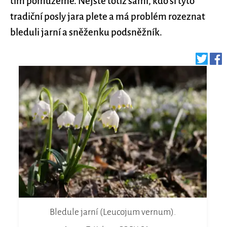
tím pomůžeme. Nejste totiž sami, kdo si tyto
tradiční posly jara plete a má problém rozeznat
bleduli jarní a sněženku podsněžník.
Bledule jarní (Leucojum vernum).