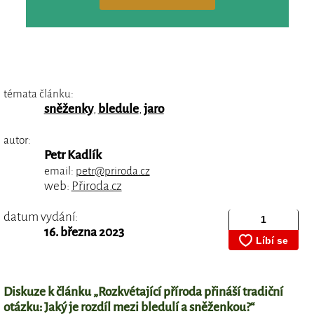
témata článku:
sněženky
,
bledule
,
jaro
autor:
Petr Kadlík
email:
petr@priroda.cz
web:
Přiroda.cz
datum vydání:
16. března 2023
Diskuze k článku „Rozkvétající příroda přináší tradiční
otázku: Jaký je rozdíl mezi bledulí a sněženkou?“