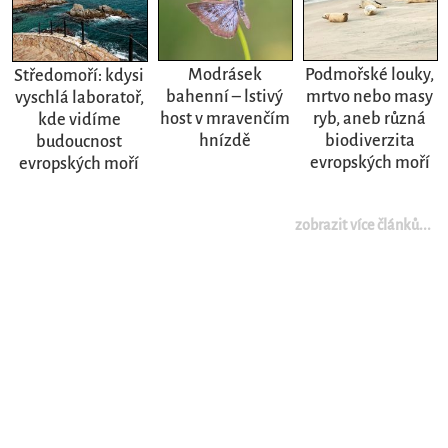
Modrásek
Podmořské louky,
Středomoří: kdysi
bahenní – lstivý
mrtvo nebo masy
vyschlá laboratoř,
host v mravenčím
ryb, aneb různá
kde vidíme
hnízdě
biodiverzita
budoucnost
evropských moří
evropských moří
zobrazit více článků...