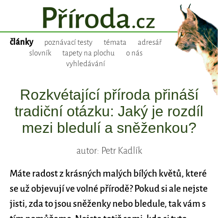
články
poznávací testy
témata
adresář
slovník
tapety na plochu
o nás
vyhledávání
Rozkvétající příroda přináší
tradiční otázku: Jaký je rozdíl
mezi bledulí a sněženkou?
autor: Petr Kadlík
Máte radost z krásných malých bílých květů, které
se už objevují ve volné přírodě? Pokud si ale nejste
jisti, zda to jsou sněženky nebo bledule, tak vám s