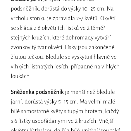
podsněžník, dorůstá do výšky 10–25 cm. Na
vrcholu stonku je zpravidla 2-7 květů. Okvětí
se skládá z 6 okvětních lístků ve 2 téměř
stejných kruzích, které dohromady vytváří
zvonkovitý tvar okvětí. Lísky jsou zakončené
žlutou tečkou. Bledule se vyskytují hlavně ve
vlhkých listnatých lesích, případně na vlhkých
loukách.
Sněženka podsněžník
je menší než bledule
jarní, dorůstá výšky 5–15 cm. Má velmi malé
bílé samostatné květy s tupým hrotem, každý
s 6 lístky uspořádanými ve 2 kruzích. Vnější
okvětní lístky jsou delší a bílé, vnitřní jsou také