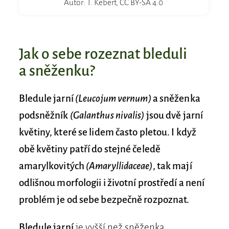
Autor: T. Kebert, CC BY-SA 4.0
Jak o sebe rozeznat bleduli
a sněženku?
Bledule jarní
(Leucojum vernum)
a sněženka
podsněžník
(Galanthus nivalis)
jsou dvě jarní
květiny, které se lidem často pletou. I když
obě květiny patří do stejné čeledě
amarylkovitých
(Amaryllidaceae)
, tak mají
odlišnou morfologii i životní prostředí a není
problém je od sebe bezpečně rozpoznat.
Bledule jarní
je vyšší než sněženka