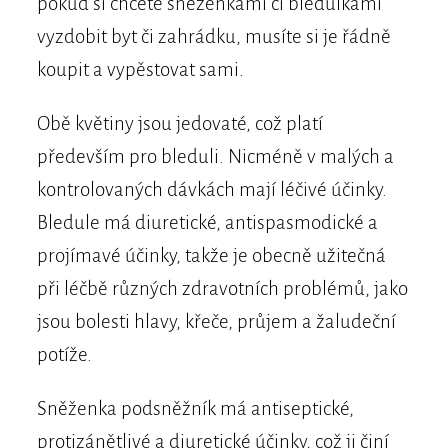
pokud si chcete sněženkami či bledulkami
vyzdobit byt či zahrádku, musíte si je řádně
koupit a vypěstovat sami.
Obě květiny jsou jedovaté, což platí
především pro bleduli. Nicméně v malých a
kontrolovaných dávkách mají léčivé účinky.
Bledule má diuretické, antispasmodické a
projímavé účinky, takže je obecně užitečná
při léčbě různých zdravotních problémů, jako
jsou bolesti hlavy, křeče, průjem a žaludeční
potíže.
Sněženka podsněžník má antiseptické,
protizánětlivé a diuretické účinky, což ji činí