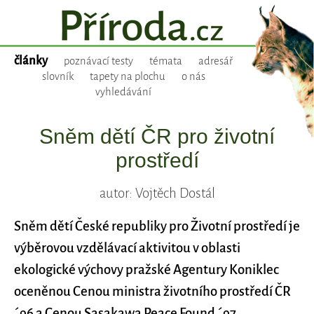
články
poznávací testy
témata
adresář
slovník
tapety na plochu
o nás
vyhledávání
Sněm dětí ČR pro životní
prostředí
autor: Vojtěch Dostál
Sněm dětí České republiky pro Životní prostředí je
výběrovou vzdělávací aktivitou v oblasti
ekologické výchovy pražské Agentury Koniklec
oceněnou Cenou ministra životního prostředí ČR
´96 a Cenou Sasakawa Peace Found ´97.