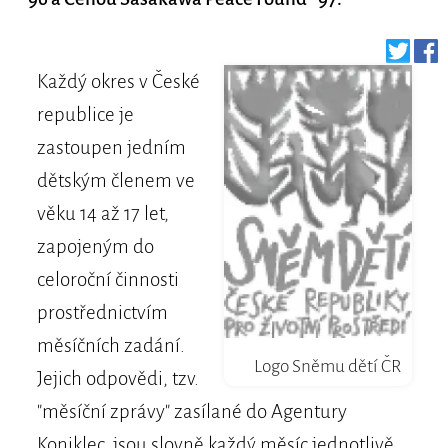
Každý okres v České
republice je
zastoupen jedním
dětským členem ve
věku 14 až 17 let,
zapojeným do
celoroční činnosti
prostřednictvím
měsíčních zadání.
Logo Sněmu dětí ČR
Jejich odpovědi, tzv.
"měsíční zprávy" zasílané do Agentury
Koniklec, jsou slovně každý měsíc jednotlivě