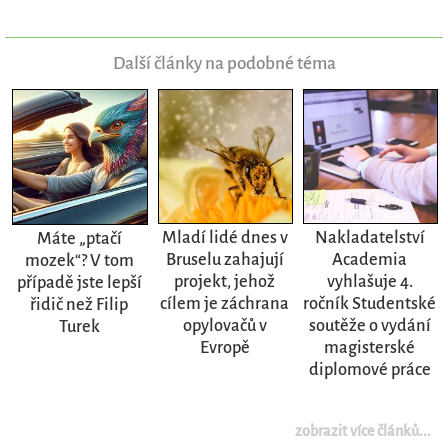
Další články na podobné téma
Mladí lidé dnes v
Nakladatelství
Máte „ptačí
Bruselu zahajují
Academia
mozek“? V tom
projekt, jehož
vyhlašuje 4.
případě jste lepší
cílem je záchrana
ročník Studentské
řidič než Filip
opylovačů v
soutěže o vydání
Turek
Evropě
magisterské
diplomové práce
zobrazit více článků...