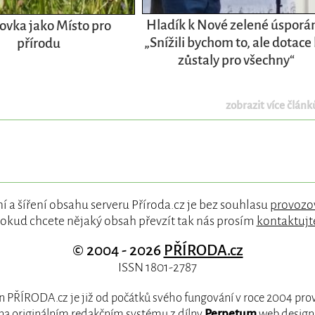
Hladík k Nové zelené úsporá
ovka jako Místo pro
„Snížili bychom to, ale dotace
přírodu
zůstaly pro všechny“
zobrazit více článků
í a šíření obsahu serveru Příroda.cz je bez souhlasu
provozo
okud chcete nějaký obsah převzít tak nás prosím
kontaktujt
© 2004 - 2026
PŘÍRODA.cz
ISSN 1801-2787
 PŘÍRODA.cz je již od počátků svého fungování v roce 2004 pr
na originálním redakčním systému z dílny
Perpetum
web design