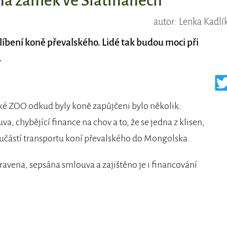
 na zámek ve Slatiňanech
autor: Lenka Kadlí
blíbení koně převalského. Lidé tak budou moci při
.
é ZOO odkud byly koně zapůjčeni bylo několik:
a, chybějící finance na chov a to, že se jedna z klisen,
součástí transportu koní převalského do Mongolska.
ravena, sepsána smlouva a zajištěno je i financování