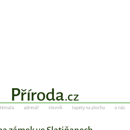
témata
adresář
slovník
tapety na plochu
o nás