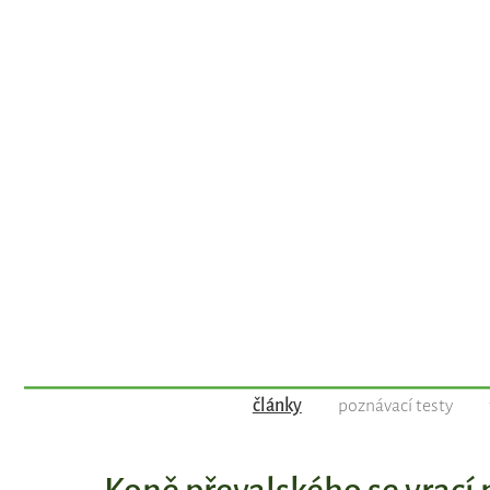
články
poznávací testy