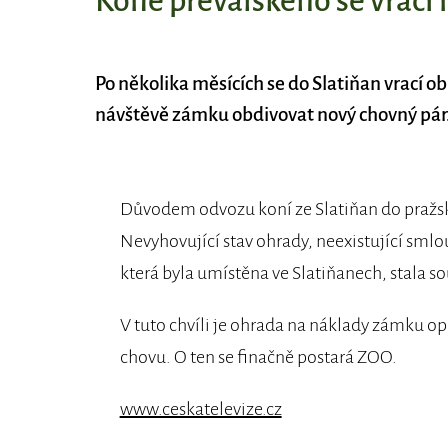
Koně převalského se vrací
Po několika měsících se do Slatiňan vrací o
návštěvě zámku obdivovat nový chovný pár
Důvodem odvozu koní ze Slatiňan do pražsk
Nevyhovující stav ohrady, neexistující smlouv
která byla umístěna ve Slatiňanech, stala 
V tuto chvíli je ohrada na náklady zámku op
chovu. O ten se finačně postará ZOO.
www.ceskatelevize.cz