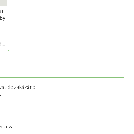
m:
 by
...
vatele
zakázáno.
e
.
ovozován
.