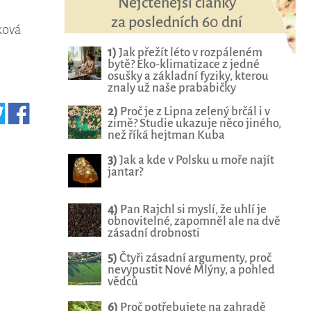
Nejčtenější články
za posledních 60 dní
ková
1)
Jak přežít léto v rozpáleném
bytě? Eko-klimatizace z jedné
osušky a základní fyziky, kterou
znaly už naše prababičky
2)
Proč je z Lipna zelený brčál i v
zimě? Studie ukazuje něco jiného,
než říká hejtman Kuba
3)
Jak a kde v Polsku u moře najít
jantar?
4)
Pan Rajchl si myslí, že uhlí je
obnovitelné, zapomněl ale na dvě
zásadní drobnosti
5)
Čtyři zásadní argumenty, proč
nevypustit Nové Mlýny, a pohled
vědců
6)
Proč potřebujete na zahradě