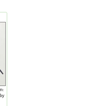
m:
 by