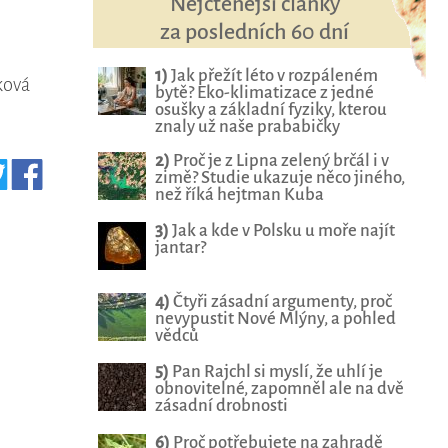
Nejčtenější články
za posledních 60 dní
1)
Jak přežít léto v rozpáleném
ková
bytě? Eko-klimatizace z jedné
osušky a základní fyziky, kterou
znaly už naše prababičky
2)
Proč je z Lipna zelený brčál i v
zimě? Studie ukazuje něco jiného,
než říká hejtman Kuba
3)
Jak a kde v Polsku u moře najít
jantar?
4)
Čtyři zásadní argumenty, proč
nevypustit Nové Mlýny, a pohled
vědců
5)
Pan Rajchl si myslí, že uhlí je
obnovitelné, zapomněl ale na dvě
zásadní drobnosti
6)
Proč potřebujete na zahradě