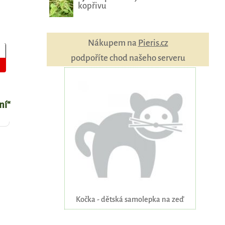
kopřivu
Nákupem na
Pieris.cz
podpoříte chod našeho serveru
ní“
Kočka - dětská samolepka na zeď