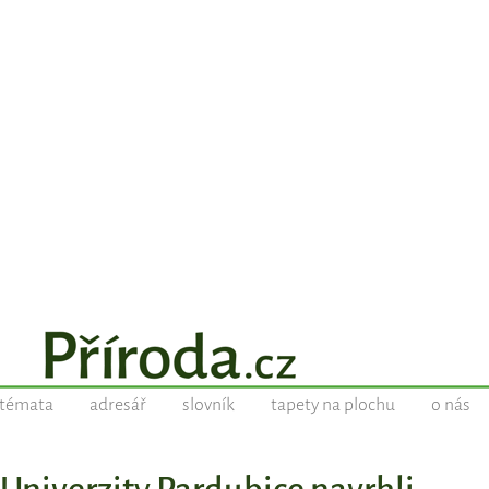
témata
adresář
slovník
tapety na plochu
o nás