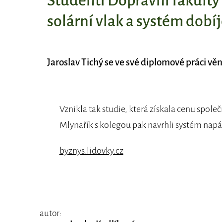
Studenti Dopravní fakulty 
solární vlak a systém dobí
Jaroslav Tichý se ve své diplomové práci vě
Vznikla tak studie, která získala cenu spole
Mlynařík s kolegou pak navrhli systém napá
byznys.lidovky.cz
autor: