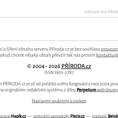
zobrazit více článků
í a šíření obsahu serveru Příroda.cz je bez souhlasu
provozo
okud chcete nějaký obsah převzít tak nás prosím
kontaktujt
© 2004 - 2026
PŘÍRODA.cz
ISSN 1801-2787
 PŘÍRODA.cz je již od počátků svého fungování v roce 2004 pr
na originálním redakčním systému z dílny
Perpetum
web design
Nastavení soukromí a cookies
korace
Hapík.cz
—
originální samolepky
Pieris.cz
—
magazín
Bejvá