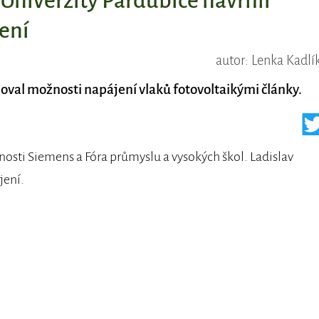
Univerzity Pardubice navrhli
jení
autor: Lenka Kadlí
noval možnosti napájení vlaků fotovoltaikými články.
čnosti Siemens a Fóra průmyslu a vysokých škol. Ladislav
jení.