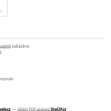
...
vatele
zakázáno.
e
.
ovozován
.
valo.cz
—
sdílení PDF souborů
DraGIF.cz