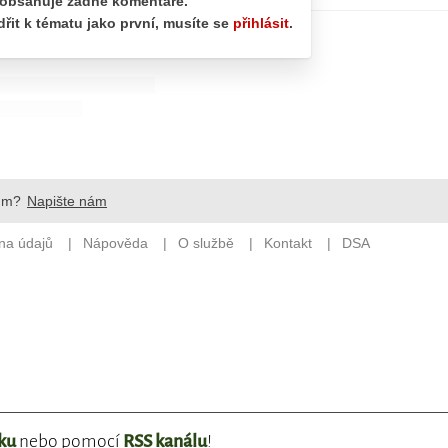
ku
nebo pomocí
RSS kanálu
!