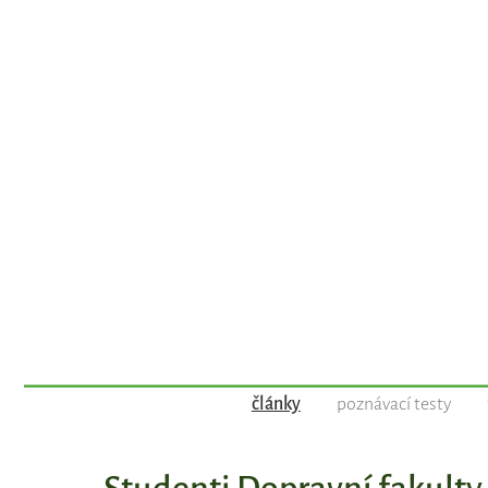
články
poznávací testy