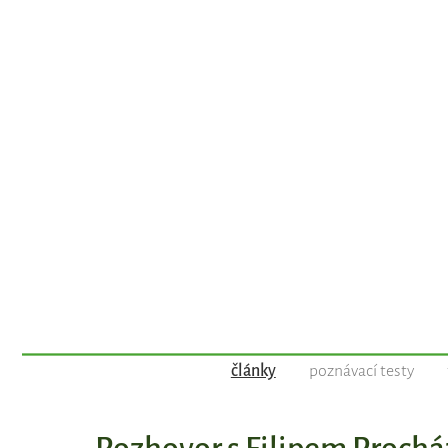
články
poznávací testy