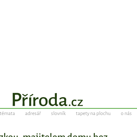
témata
adresář
slovník
tapety na plochu
o nás