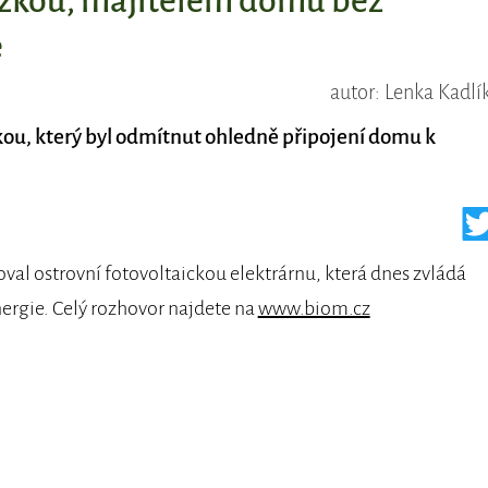
ázkou, majitelem domu bez
e
autor: Lenka Kadlí
kou, který byl odmítnut ohledně připojení domu k
oval ostrovní fotovoltaickou elektrárnu, která dnes zvládá
nergie. Celý rozhovor najdete na
www.biom.cz