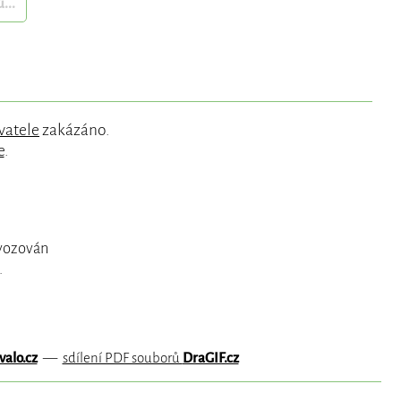
...
vatele
zakázáno.
e
.
ovozován
.
valo.cz
—
sdílení PDF souborů
DraGIF.cz