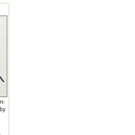
m:
 by