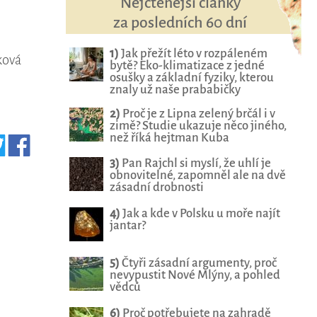
Nejčtenější články
za posledních 60 dní
1)
Jak přežít léto v rozpáleném
ková
bytě? Eko-klimatizace z jedné
osušky a základní fyziky, kterou
znaly už naše prababičky
2)
Proč je z Lipna zelený brčál i v
zimě? Studie ukazuje něco jiného,
než říká hejtman Kuba
3)
Pan Rajchl si myslí, že uhlí je
obnovitelné, zapomněl ale na dvě
zásadní drobnosti
4)
Jak a kde v Polsku u moře najít
jantar?
5)
Čtyři zásadní argumenty, proč
nevypustit Nové Mlýny, a pohled
vědců
6)
Proč potřebujete na zahradě