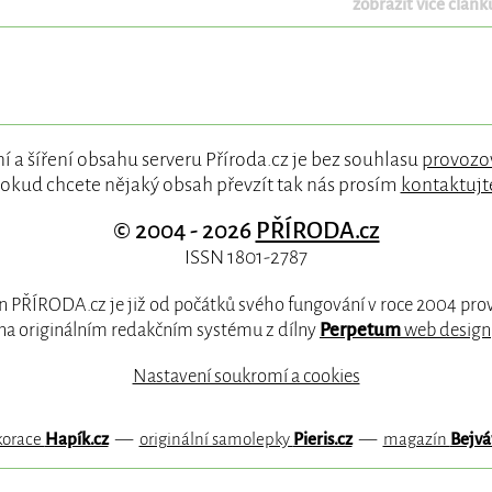
zobrazit více článků
í a šíření obsahu serveru Příroda.cz je bez souhlasu
provozo
okud chcete nějaký obsah převzít tak nás prosím
kontaktujt
© 2004 - 2026
PŘÍRODA.cz
ISSN 1801-2787
 PŘÍRODA.cz je již od počátků svého fungování v roce 2004 pr
na originálním redakčním systému z dílny
Perpetum
web design
Nastavení soukromí a cookies
korace
Hapík.cz
—
originální samolepky
Pieris.cz
—
magazín
Bejvá