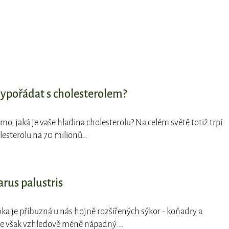
vypořádat s cholesterolem?
mo, jaká je vaše hladina cholesterolu? Na celém světě totiž trpí
esterolu na 70 milionů…
rus palustris
bka je příbuzná u nás hojně rozšířených sýkor - koňadry a
je však vzhledově méně nápadný.…