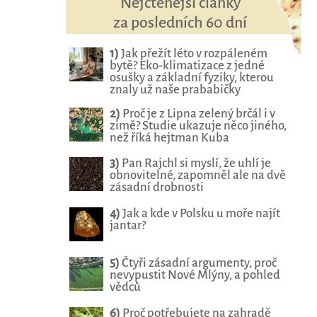
Nejčtenější články
za posledních 60 dní
1)
Jak přežít léto v rozpáleném
bytě? Eko-klimatizace z jedné
osušky a základní fyziky, kterou
znaly už naše prababičky
2)
Proč je z Lipna zelený brčál i v
zimě? Studie ukazuje něco jiného,
než říká hejtman Kuba
3)
Pan Rajchl si myslí, že uhlí je
obnovitelné, zapomněl ale na dvě
zásadní drobnosti
4)
Jak a kde v Polsku u moře najít
jantar?
5)
Čtyři zásadní argumenty, proč
nevypustit Nové Mlýny, a pohled
vědců
6)
Proč potřebujete na zahradě