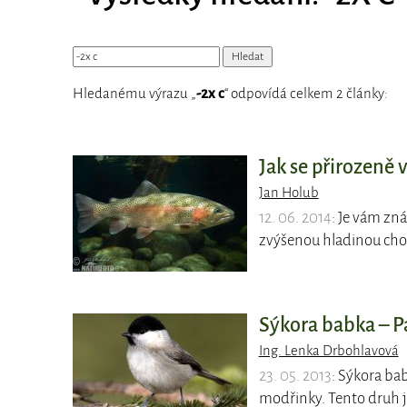
Hledanému výrazu „
-2x c
“ odpovídá celkem 2 články:
Jak se přirozeně 
Jan Holub
12. 06. 2014
: Je vám zná
zvýšenou hladinou chol
Sýkora babka – Pa
Ing. Lenka Drbohlavová
23. 05. 2013
: Sýkora ba
modřinky. Tento druh 