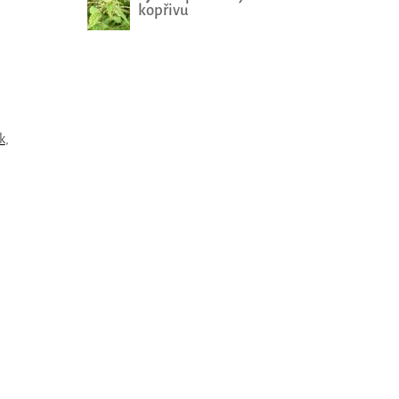
kopřivu
k
,