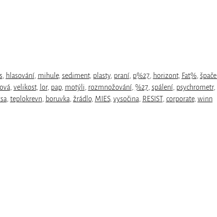
s
,
hlasování
,
mihule
,
sediment
,
plasty
,
praní
,
p%27
,
horizont
,
Fat%
,
špače
ová
,
velikost
,
lor
,
pap
,
motýli
,
rozmnožování
,
%27
,
spálení
,
psychrometr
,
ysa
,
teplokrevn
,
boruvka
,
žrádlo
,
MIES
,
vysočina
,
RESIST
,
corporate
,
winn