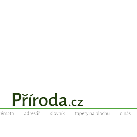
témata
adresář
slovník
tapety na plochu
o nás