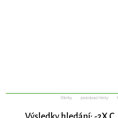
články
poznávací testy
Výsledky hledání: -2X C