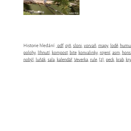
Historie hledání:
.pdf
,
ojñ
,
sloni
,
vorvaň
,
mapy
,
lodě
,
humu
polohy
,
líhnutí
,
kompost
,
bite
,
konvalinky
,
rojení
,
asm
,
hons
nobýl
,
luňák
,
sala
,
kalendář
,
Veverka
,
rule
,
[2]
,
peck
,
krab
,
kr