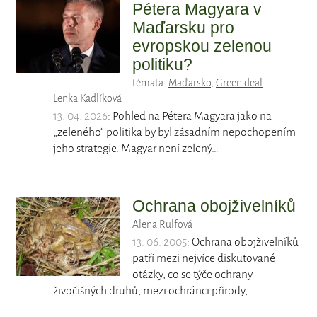
Pétera Magyara v
Maďarsku pro
evropskou zelenou
politiku?
témata:
Maďarsko
,
Green deal
Lenka Kadlíková
13. 04. 2026
: Pohled na Pétera Magyara jako na
„zeleného“ politika by byl zásadním nepochopením
jeho strategie. Magyar není zelený…
Ochrana obojživelníků
Alena Rulfová
13. 06. 2005
: Ochrana obojživelníků
patří mezi nejvíce diskutované
otázky, co se týče ochrany
živočišných druhů, mezi ochránci přírody,…