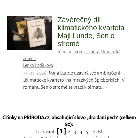
Závěrečný díl
klimatického kvarteta
Maji Lunde, Sen o
stromě
témata:
recenze knihy
,
klimatická
změna
Lenka Kadlíková
31. 03. 2026
: Maja Lunde uzavírá své ambiciózní
„klimatické kvarteto“ na mrazivých Špicberkách. V
románu Sen o stromě se vrací k tématu…
Články na PŘÍRODA.cz, obsahující slovo „
dra dani pech
“ (celkem
80):
[ 1 ]
Listování:
2
|
3
|
4
|
5
|
další