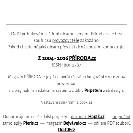
Další publikování a šíření obsahu serveru Příroda.cz je bez
souhlasu
provozovatele
zakázáno.
Pokud chcete nějaký obsah převzít tak nás prosím
kontaktujte
.
© 2004 - 2026
PŘÍRODA.cz
ISSN 1801-2787
Magazín PŘÍRODA.cz je již od počátků svého fungování v roce 2004
provozován
na originálním redakčním systému z dílny
Perpetum
web design
.
Nastavení soukromí a cookies
Doporučujeme i naše další projekty:
dekorace
Hapík.cz
—
originální
samolepky
Pieris.cz
—
magazín
Bejvávalo.cz
—
sdílení PDF souborů
DraGIF.cz