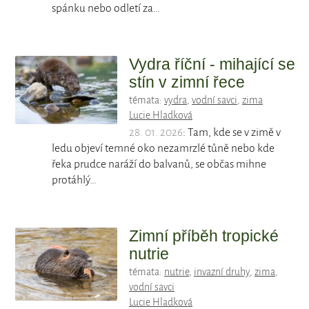
spánku nebo odletí za…
Vydra říční - mihající se
stín v zimní řece
témata:
vydra
,
vodní savci
,
zima
Lucie Hladková
28. 01. 2026
: Tam, kde se v zimě v
ledu objeví temné oko nezamrzlé tůně nebo kde
řeka prudce naráží do balvanů, se občas mihne
protáhlý…
Zimní příběh tropické
nutrie
témata:
nutrie
,
invazní druhy
,
zima
,
vodní savci
Lucie Hladková