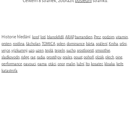
Celkem 8 stránek, zobrazit
poslední
stránku.
Historie hledání:
kopř
,
listí
,
blanokřídlí
,
ARAP
,
barrandien
,
Prez
,
podzim
,
vitamin
,
prsten
,
rostlina
,
šácholan
,
TOMICA
,
splen
,
dominance
,
bárta
,
spálení
,
Kniha
,
sršni
,
vejce
,
výzkumný
,
uzo
,
uzen
,
teplá
,
tepeln
,
sucho
,
srostloprstí
,
smoothie
,
sladkovodn
,
ridge
,
rae
,
radia
,
prostějov
,
prales
,
poust
,
pohoří
,
plzák
,
plech
,
pine
,
performance
,
pavouci
,
pama
,
otáci
,
onor
,
malin
,
lužní
,
lto
,
kosatec
,
kloaka
,
keře
,
katastrofa