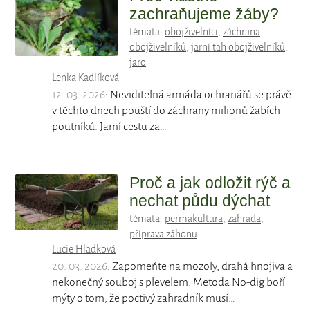
zachraňujeme žáby?
témata:
obojživelníci
,
záchrana
obojživelníků
,
jarní tah obojživelníků
,
jaro
Lenka Kadlíková
12. 03. 2026
: Neviditelná armáda ochranářů se právě
v těchto dnech pouští do záchrany milionů žabích
poutníků. Jarní cestu za…
Proč a jak odložit rýč a
nechat půdu dýchat
témata:
permakultura
,
zahrada
,
příprava záhonu
Lucie Hladková
20. 03. 2026
: Zapomeňte na mozoly, drahá hnojiva a
nekonečný souboj s plevelem. Metoda No-dig boří
mýty o tom, že poctivý zahradník musí…