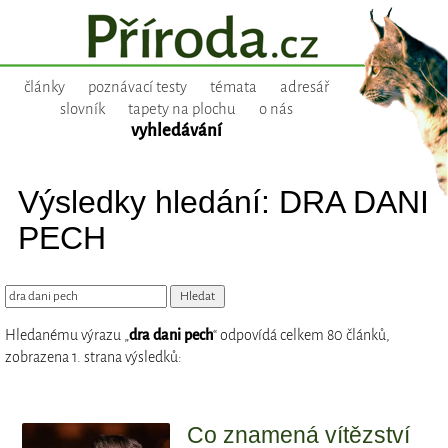
články
poznávací testy
témata
adresář
slovník
tapety na plochu
o nás
vyhledávání
Výsledky hledání: DRA DANI
PECH
Hledanému výrazu „
dra dani pech
“ odpovídá celkem 80 článků,
zobrazena 1. strana výsledků:
Co znamená vítězství