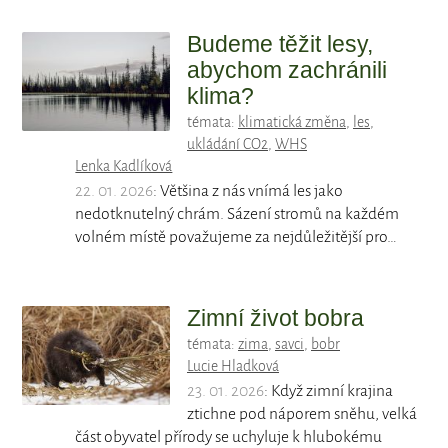
Budeme těžit lesy,
abychom zachránili
klima?
témata:
klimatická změna
,
les
,
ukládání CO2
,
WHS
Lenka Kadlíková
22. 01. 2026
: Většina z nás vnímá les jako
nedotknutelný chrám. Sázení stromů na každém
volném místě považujeme za nejdůležitější pro…
Zimní život bobra
témata:
zima
,
savci
,
bobr
Lucie Hladková
23. 01. 2026
: Když zimní krajina
ztichne pod náporem sněhu, velká
část obyvatel přírody se uchyluje k hlubokému