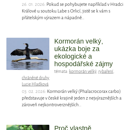
26. 01. 2026
: Pokud se pohybujete například v Hradci
Králové u soutoku Labe s Orlicí, jistě se k vám s
přátelským výrazem a nápadně…
Kormorán velký,
ukázka boje za
ekologické a
hospodářské zájmy
témata:
kormorán velký
,
rybaření
,
chráněné druhy
Lucie Hladková
03. 02. 2026
: Kormorán velký (Phalacrocorax carbo)
představuje v české krajině jeden z nejvýraznějších a
zároveň nejkontroverznějších…
Proč vlastně