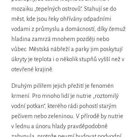
mozaiku „tepelných ostrovů“. Stahují se do
měst, kde jsou řeky ohřívány odpadními
vodami z průmyslu a domácností, díky čemuž
hladina zamrzá mnohem později nebo
vůbec. Městská nábřeží a parky jim poskytují
úkryty je teplota i o několik stupňů vyšší než v
otevřené krajině.
Druhým pilířem jejich přežití je fenomén
krmení. Pro mnoho lidí je nutrie „roztomilý
vodní potkan“, kterého rádi pohostí starým
pečivem nebo zeleninou. V přírodě by nutrie
v lednu a únoru hlady pravděpodobně
zahynula, protože neumí budovat podvodní