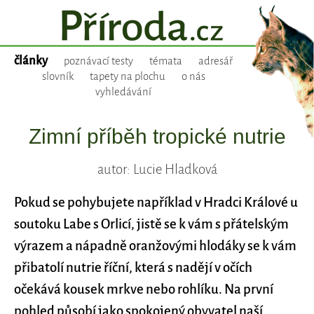
články
poznávací testy
témata
adresář
slovník
tapety na plochu
o nás
vyhledávání
Zimní příběh tropické nutrie
autor: Lucie Hladková
Pokud se pohybujete například v Hradci Králové u
soutoku Labe s Orlicí, jistě se k vám s přátelským
výrazem a nápadně oranžovými hlodáky se k vám
přibatolí nutrie říční, která s nadějí v očích
očekává kousek mrkve nebo rohlíku. Na první
pohled působí jako spokojený obyvatel naší