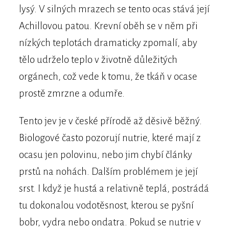
lysý. V silných mrazech se tento ocas stává její
Achillovou patou. Krevní oběh se v něm při
nízkých teplotách dramaticky zpomalí, aby
tělo udrželo teplo v životně důležitých
orgánech, což vede k tomu, že tkáň v ocase
prostě zmrzne a odumře.
Tento jev je v české přírodě až děsivě běžný.
Biologové často pozorují nutrie, které mají z
ocasu jen polovinu, nebo jim chybí články
prstů na nohách. Dalším problémem je její
srst. I když je hustá a relativně teplá, postrádá
tu dokonalou vodotěsnost, kterou se pyšní
bobr, vydra nebo ondatra. Pokud se nutrie v