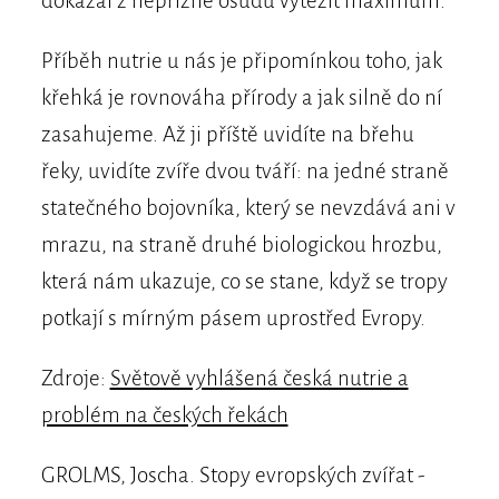
dokázal z nepřízně osudu vytěžit maximum.
Příběh nutrie u nás je připomínkou toho, jak
křehká je rovnováha přírody a jak silně do ní
zasahujeme. Až ji příště uvidíte na břehu
řeky, uvidíte zvíře dvou tváří: na jedné straně
statečného bojovníka, který se nevzdává ani v
mrazu, na straně druhé biologickou hrozbu,
která nám ukazuje, co se stane, když se tropy
potkají s mírným pásem uprostřed Evropy.
Zdroje:
Světově vyhlášená česká nutrie a
problém na českých řekách
GROLMS, Joscha. Stopy evropských zvířat -