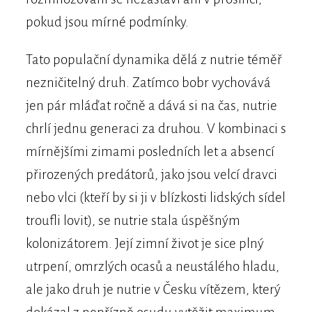
pokud jsou mírné podmínky.
Tato populační dynamika dělá z nutrie téměř
nezničitelný druh. Zatímco bobr vychovává
jen pár mláďat ročně a dává si na čas, nutrie
chrlí jednu generaci za druhou. V kombinaci s
mírnějšími zimami posledních let a absencí
přirozených predátorů, jako jsou velcí dravci
nebo vlci (kteří by si ji v blízkosti lidských sídel
troufli lovit), se nutrie stala úspěšným
kolonizátorem. Její zimní život je sice plný
utrpení, omrzlých ocasů a neustálého hladu,
ale jako druh je nutrie v Česku vítězem, který