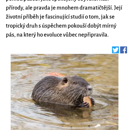
přírody, ale pravda je mnohem dramatičtější. Její
životní příběh je fascinující studií o tom, jak se
tropický druh s úspěchem pokouší dobýt mírný
pás, na který ho evoluce vůbec nepřipravila.