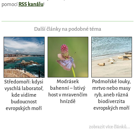
pomocí
RSS kanálu
!
Další články na podobné téma
Modrásek
Podmořské louky,
Středomoří: kdysi
bahenní – lstivý
mrtvo nebo masy
vyschlá laboratoř,
host v mravenčím
ryb, aneb různá
kde vidíme
hnízdě
biodiverzita
budoucnost
evropských moří
evropských moří
zobrazit více článků...