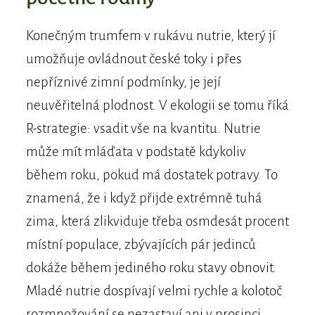
Konečným trumfem v rukávu nutrie, který jí
umožňuje ovládnout české toky i přes
nepříznivé zimní podmínky, je její
neuvěřitelná plodnost. V ekologii se tomu říká
R-strategie: vsadit vše na kvantitu. Nutrie
může mít mláďata v podstatě kdykoliv
během roku, pokud má dostatek potravy. To
znamená, že i když přijde extrémně tuhá
zima, která zlikviduje třeba osmdesát procent
místní populace, zbývajících pár jedinců
dokáže během jediného roku stavy obnovit.
Mladé nutrie dospívají velmi rychle a kolotoč
rozmnožování se nezastaví ani v prosinci,