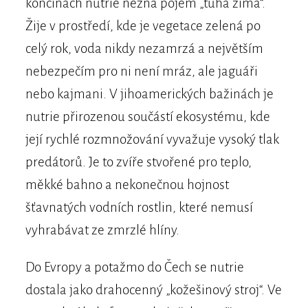
končinách nutrie nezná pojem „tuhá zima“.
Žije v prostředí, kde je vegetace zelená po
celý rok, voda nikdy nezamrzá a největším
nebezpečím pro ni není mráz, ale jaguáři
nebo kajmani. V jihoamerických bažinách je
nutrie přirozenou součástí ekosystému, kde
její rychlé rozmnožování vyvažuje vysoký tlak
predátorů. Je to zvíře stvořené pro teplo,
měkké bahno a nekonečnou hojnost
šťavnatých vodních rostlin, které nemusí
vyhrabávat ze zmrzlé hlíny.
Do Evropy a potažmo do Čech se nutrie
dostala jako drahocenný „kožešinový stroj“. Ve