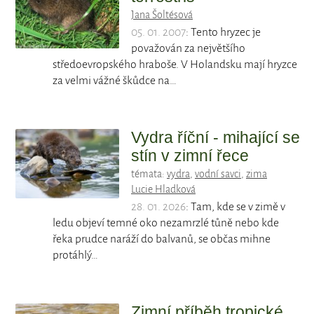
Jana Šoltésová
05. 01. 2007
: Tento hryzec je
považován za největšího
středoevropského hraboše. V Holandsku mají hryzce
za velmi vážné škůdce na…
Vydra říční - mihající se
stín v zimní řece
témata:
vydra
,
vodní savci
,
zima
Lucie Hladková
28. 01. 2026
: Tam, kde se v zimě v
ledu objeví temné oko nezamrzlé tůně nebo kde
řeka prudce naráží do balvanů, se občas mihne
protáhlý…
Zimní příběh tropické