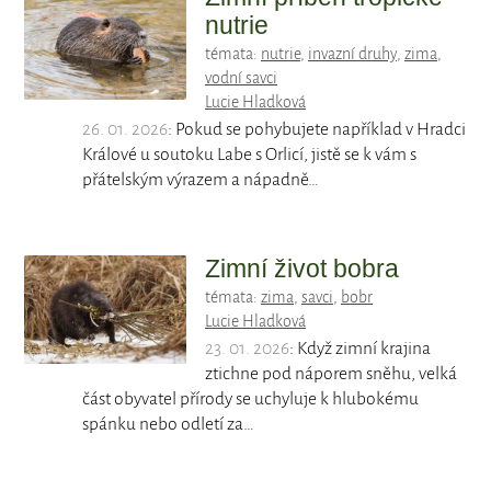
nutrie
témata:
nutrie
,
invazní druhy
,
zima
,
vodní savci
Lucie Hladková
26. 01. 2026
: Pokud se pohybujete například v Hradci
Králové u soutoku Labe s Orlicí, jistě se k vám s
přátelským výrazem a nápadně…
Zimní život bobra
témata:
zima
,
savci
,
bobr
Lucie Hladková
23. 01. 2026
: Když zimní krajina
ztichne pod náporem sněhu, velká
část obyvatel přírody se uchyluje k hlubokému
spánku nebo odletí za…