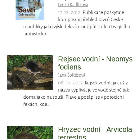
Lenka Kadlíková
17. 12. 2012
: Publikace poskytuje
komplexní přehled savců České
republiky jako výsledek více než půl století trvajícího
faunisticko…
Rejsec vodní - Neomys
fodiens
Jana Šoltésová
08. 01. 2007
: Rejsek vodní, jak už z
názvu vyplívá, je ve vodě stejně tak
doma jako na souši. Plave a potápí se v potocích i
řekách, kde…
Hryzec vodní - Arvicola
terrestris