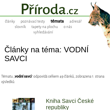
témata
články
poznávací testy
adresář
slovník
tapety na plochu
o nás
vyhledávání
Články na téma: VODNÍ
SAVCI
Tématu „
vodní savci
“ odpovídá celkem 49 článků, zobrazena 1. strana
výsledků:
Kniha Savci České
republiky