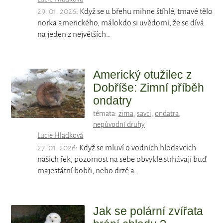
29. 01. 2026
: Když se u břehu mihne štíhlé, tmavé tělo
norka amerického, málokdo si uvědomí, že se dívá
na jeden z největších…
Americký otužilec z
Dobříše: Zimní příběh
ondatry
témata:
zima
,
savci
,
ondatra
,
nepůvodní druhy
Lucie Hladková
27. 01. 2026
: Když se mluví o vodních hlodavcích
našich řek, pozornost na sebe obvykle strhávají buď
majestátní bobři, nebo drzé a…
Jak se polární zvířata