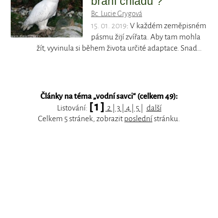
brání chladu ?
Bc. Lucie Grygová
15. 01. 2019
: V každém zeměpisném
pásmu žijí zvířata. Aby tam mohla
žít, vyvinula si během života určité adaptace. Snad…
Články na téma „
vodní savci
“ (celkem 49):
[ 1 ]
Listování:
2
|
3
|
4
|
5
|
další
Celkem 5 stránek, zobrazit
poslední
stránku.