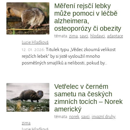
Měření rejsčí lebky
může pomoci v léčbě
alzheimera,
osteoporózy či obezity
témata:
zima
,
savci
,
hlodavci
,
adaptace
Lucie Hladková
12. 01. 2026
: Titulek typu „Vědec zkoumá velikost
rejsčích lebek“ by si jistě vysloužil mnoho
posměšných smajlíků a nelibosti, pokud by…
Vetřelec v černém
sametu na českých
zimních tocích – Norek
americký
témata:
norek
,
savci
,
invazní druhy
,
zima
Lucie Hladková