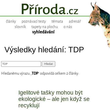
články
poznávací testy
témata
adresář
slovník
tapety na plochu
o nás
vyhledávání
Výsledky hledání: TDP
Hledanému výrazu „
TDP
“ odpovídá celkem 2 články:
Igelitové tašky mohou být
ekologické – ale jen když se
recyklují