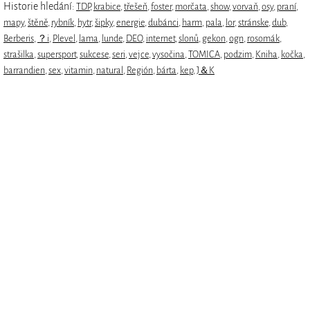
Historie hledání:
TDP
,
krabice
,
třešeň
,
foster
,
morčata
,
show
,
vorvaň
,
osy
,
praní
,
mapy
,
štěně
,
rybník
,
hytr
,
šipky
,
energie
,
dubánci
,
harm
,
pala
,
lor
,
stránske
,
dub
,
Berberis
,
？i
,
Plevel
,
lama
,
lunde
,
DEO
,
internet
,
slonů
,
gekon
,
ogn
,
rosomák
,
strašilka
,
supersport
,
sukcese
,
seri
,
vejce
,
vysočina
,
TOMICA
,
podzim
,
Kniha
,
kočka
,
barrandien
,
sex
,
vitamin
,
natural
,
Región
,
bárta
,
kep
,
J＆K