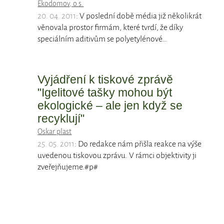
Ekodomov, o.s.
20. 04. 2011
: V poslední době média již několikrát
věnovala prostor firmám, které tvrdí, že díky
speciálním aditivům se polyetylénové…
Vyjádření k tiskové zprávě
"Igelitové tašky mohou být
ekologické – ale jen když se
recyklují"
Oskar plast
25. 05. 2011
: Do redakce nám přišla reakce na výše
uvedenou tiskovou zprávu. V rámci objektivity ji
zveřejňujeme.#p#