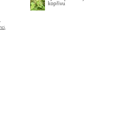
kopřivu
,
nci
,