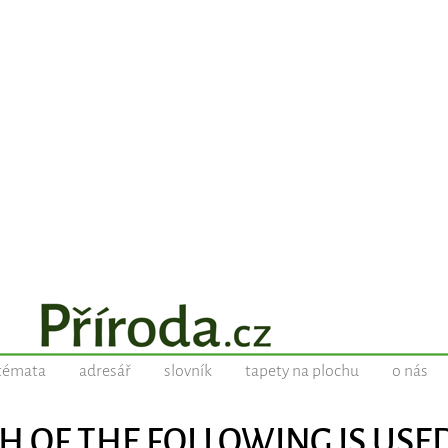
témata
adresář
slovník
tapety na plochu
o nás
ICH OF THE FOLLOWING IS USE