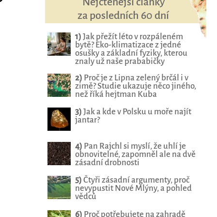
Nejčtenější články
za posledních 60 dní
1)
Jak přežít léto v rozpáleném
bytě? Eko-klimatizace z jedné
osušky a základní fyziky, kterou
znaly už naše prababičky
2)
Proč je z Lipna zelený brčál i v
zimě? Studie ukazuje něco jiného,
než říká hejtman Kuba
3)
Jak a kde v Polsku u moře najít
jantar?
4)
Pan Rajchl si myslí, že uhlí je
obnovitelné, zapomněl ale na dvě
zásadní drobnosti
5)
Čtyři zásadní argumenty, proč
nevypustit Nové Mlýny, a pohled
vědců
6)
Proč potřebujete na zahradě