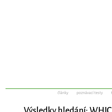
články
poznávací testy
Výsledky hledání: WH