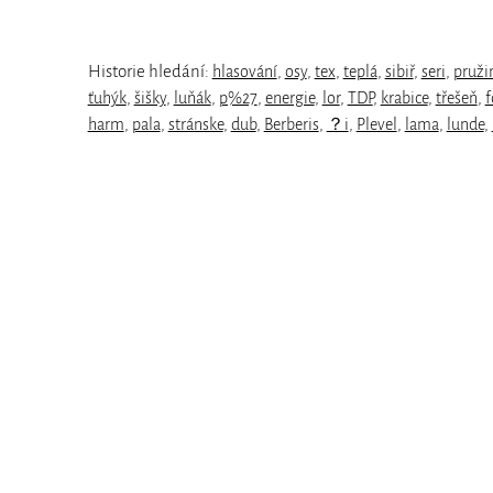
Historie hledání:
hlasování
,
osy
,
tex
,
teplá
,
sibiř
,
seri
,
pruži
ťuhýk
,
šišky
,
luňák
,
p%27
,
energie
,
lor
,
TDP
,
krabice
,
třešeň
,
f
harm
,
pala
,
stránske
,
dub
,
Berberis
,
？i
,
Plevel
,
lama
,
lunde
,