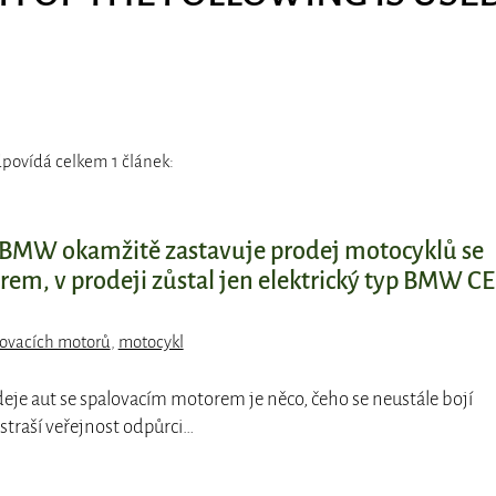
dpovídá celkem 1 článek:
 BMW okamžitě zastavuje prodej motocyklů se
em, v prodeji zůstal jen elektrický typ BMW CE
lovacích motorů
,
motocykl
deje aut se spalovacím motorem je něco, čeho se neustále bojí
straší veřejnost odpůrci…