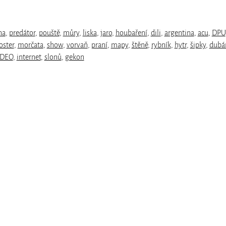
na
,
predátor
,
pouště
,
můry
,
liska
,
jaro
,
houbaření
,
dili
,
argentina
,
acu
,
DPU
oster
,
morčata
,
show
,
vorvaň
,
praní
,
mapy
,
štěně
,
rybník
,
hytr
,
šipky
,
dubá
DEO
,
internet
,
slonů
,
gekon