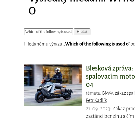
O
Hledanému výrazu „
Which of the following is used o
“ o
Blesková zpráva:
spalovacím motor
04
témata:
BMW
,
zákaz spa
Petr Kadlík
21. 09. 2023
: Zákaz pro
zastánci benzínu a čím 