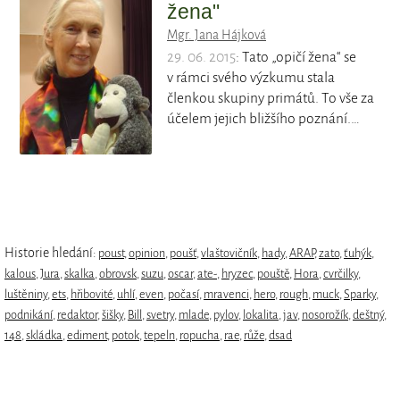
žena"
Mgr. Jana Hájková
29. 06. 2015
: Tato „opičí žena“ se
v rámci svého výzkumu stala
členkou skupiny primátů. To vše za
účelem jejich bližšího poznání.…
Historie hledání:
poust
,
opinion
,
poušť
,
vlaštovičník
,
hady
,
ARAP
,
zato
,
ťuhýk
,
kalous
,
Jura
,
skalka
,
obrovsk
,
suzu
,
oscar
,
ate-
,
hryzec
,
pouště
,
Hora
,
cvrčilky
,
luštěniny
,
ets
,
hřibovité
,
uhlí
,
even
,
počasí
,
mravenci
,
hero
,
rough
,
muck
,
Sparky
,
podnikání
,
redaktor
,
šišky
,
Bill
,
svetry
,
mlade
,
pylov
,
lokalita
,
jav
,
nosorožík
,
deštný
,
148
,
skládka
,
ediment
,
potok
,
tepeln
,
ropucha
,
rae
,
růže
,
dsad