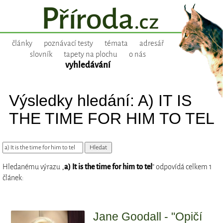
články
poznávací testy
témata
adresář
slovník
tapety na plochu
o nás
vyhledávání
Výsledky hledání: A) IT IS
THE TIME FOR HIM TO TEL
Hledanému výrazu „
a) It is the time for him to tel
“ odpovídá celkem 1
článek:
Jane Goodall - "Opičí