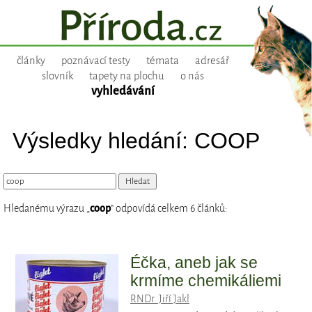
články
poznávací testy
témata
adresář
slovník
tapety na plochu
o nás
vyhledávání
Výsledky hledání: COOP
Hledanému výrazu „
coop
“ odpovídá celkem 6 článků:
Éčka, aneb jak se
krmíme chemikáliemi
RNDr. Jiří Jakl