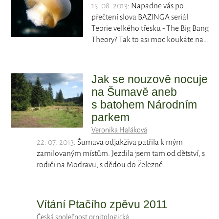
15. 08. 2013
: Napadne vás po
přečtení slova BAZINGA seriál
Teorie velkého třesku - The Big Bang
Theory? Tak to asi moc koukáte na…
Jak se nouzově nocuje
na Šumavě aneb
s batohem Národním
parkem
Veronika Haláková
22. 07. 2013
: Šumava odjakživa patřila k mým
zamilovaným místům. Jezdila jsem tam od dětství, s
rodiči na Modravu, s dědou do Železné…
Vítání Ptačího zpěvu 2011
Česká společnost ornitologická