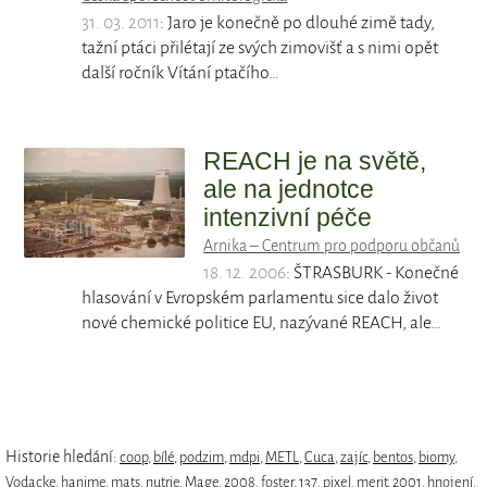
31. 03. 2011
: Jaro je konečně po dlouhé zimě tady,
tažní ptáci přilétají ze svých zimovišť a s nimi opět
další ročník Vítání ptačího…
REACH je na světě,
ale na jednotce
intenzivní péče
Arnika – Centrum pro podporu občanů
18. 12. 2006
: ŠTRASBURK - Konečné
hlasování v Evropském parlamentu sice dalo život
nové chemické politice EU, nazývané REACH, ale…
Historie hledání:
coop
,
bílé
,
podzim
,
mdpi
,
METL
,
Cuca
,
zajíc
,
bentos
,
biomy
,
Vodacke
,
hanime
,
mats
,
nutrie
,
Mage
,
2008
,
foster
,
137
,
pixel
,
merit
,
2001
,
hnojení
,