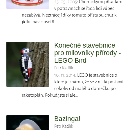
25. 05. 2005
: Chemickými přísadami
v potravinách se řada lidí vůbec
nezabývá. Neztrácejí díky tomuto přístupu chuť k
jídlu, navíc ušetří…
Konečně stavebnice
pro milovníky přírody -
LEGO Bird
Petr Kadlík
10. 11. 2014
: LEGO je stavebnice o
které je známo, že se z ní dá postavit
cokoliv od malého domečku po
raketoplán. Pokud jste si ale…
Bazinga!
Petr Kadlík