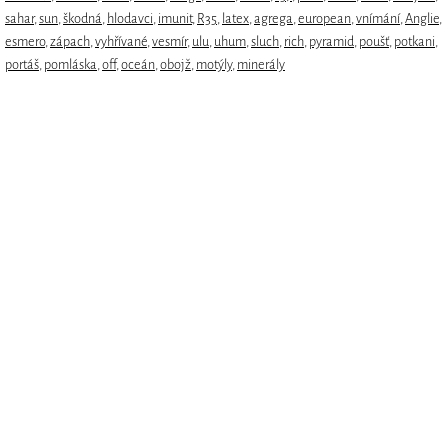
sahar
,
sun
,
škodná
,
hlodavci
,
imunit
,
R35
,
latex
,
agrega
,
european
,
vnímání
,
Anglie
,
esmero
,
zápach
,
vyhřívané
,
vesmír
,
ulu
,
uhum
,
sluch
,
rich
,
pyramid
,
poušť
,
potkani
,
portáš
,
pomláska
,
off
,
oceán
,
obojž
,
motýly
,
minerály