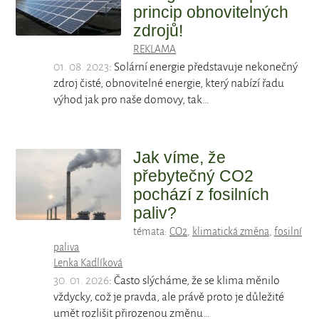
princip obnovitelných
zdrojů!
REKLAMA
01. 08. 2023
: Solární energie představuje nekonečný
zdroj čisté, obnovitelné energie, který nabízí řadu
výhod jak pro naše domovy, tak…
Jak víme, že
přebytečný CO2
pochází z fosilních
paliv?
témata:
CO2
,
klimatická změna
,
fosilní
paliva
Lenka Kadlíková
30. 01. 2026
: Často slýcháme, že se klima měnilo
vždycky, což je pravda, ale právě proto je důležité
umět rozlišit přirozenou změnu…