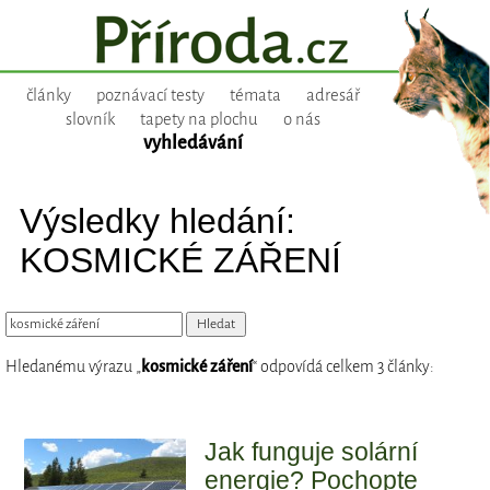
články
poznávací testy
témata
adresář
slovník
tapety na plochu
o nás
vyhledávání
Výsledky hledání:
KOSMICKÉ ZÁŘENÍ
Hledanému výrazu „
kosmické záření
“ odpovídá celkem 3 články:
Jak funguje solární
energie? Pochopte