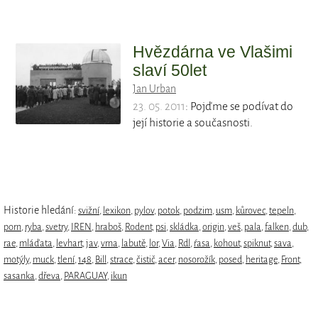
Hvězdárna ve Vlašimi
slaví 50let
Jan Urban
23. 05. 2011
: Pojďme se podívat do
její historie a současnosti.
Historie hledání:
svižní
,
lexikon
,
pylov
,
potok
,
podzim
,
usm
,
kůrovec
,
tepeln
,
porn
,
ryba
,
svetry
,
IREN
,
hraboš
,
Rodent
,
psi
,
skládka
,
origin
,
veš
,
pala
,
falken
,
dub
,
rae
,
mláďata
,
levhart
,
jav
,
vrna
,
labutě
,
lor
,
Via
,
Rdl
,
ŕasa
,
kohout
,
spiknut
,
sava
,
motýly
,
muck
,
tlení
,
148
,
Bill
,
strace
,
čistič
,
acer
,
nosorožík
,
posed
,
heritage
,
Front
,
sasanka
,
dřeva
,
PARAGUAY
,
ikun