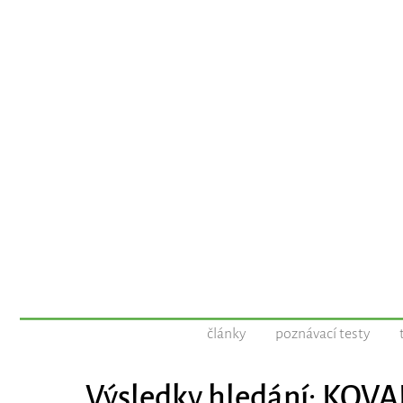
články
poznávací testy
Výsledky hledání: KOVA