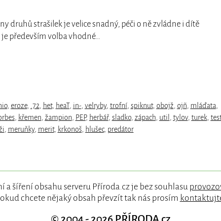
ny druhů strašilek je velice snadný, péči o ně zvládne i dítě
á je především volba vhodné…
nio
,
eroze
,
.72
,
het
,
heaT
,
in-
,
velryby
,
trofní
,
spiknut
,
obojž
,
ojñ
,
mláďata
,
orbes
,
křemen
,
žampion
,
PEP
,
herbář
,
sladko
,
zápach
,
util
,
tylov
,
turek
,
tes
ži
,
meruňky
,
merit
,
krkonoš
,
hlušec
,
predátor
í a šíření obsahu serveru Příroda.cz je bez souhlasu
provozo
okud chcete nějaký obsah převzít tak nás prosím
kontaktujt
© 2004 - 2026
PŘÍRODA.cz