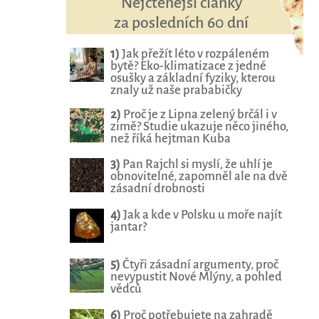
Nejčtenější články
za posledních 60 dní
1)
Jak přežít léto v rozpáleném
bytě? Eko-klimatizace z jedné
osušky a základní fyziky, kterou
znaly už naše prababičky
2)
Proč je z Lipna zelený brčál i v
zimě? Studie ukazuje něco jiného,
než říká hejtman Kuba
3)
Pan Rajchl si myslí, že uhlí je
obnovitelné, zapomněl ale na dvě
zásadní drobnosti
4)
Jak a kde v Polsku u moře najít
jantar?
5)
Čtyři zásadní argumenty, proč
nevypustit Nové Mlýny, a pohled
vědců
6)
Proč potřebujete na zahradě