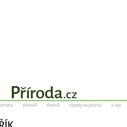
témata
adresář
slovník
tapety na plochu
o nás
ŘÍK