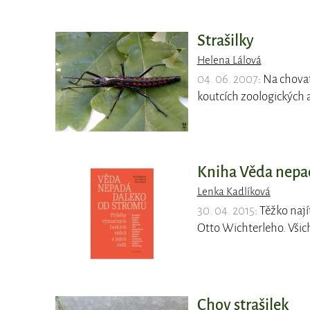
Strašilky
Helena Lálová
04. 06. 2007
: Na chova
koutcích zoologických 
Kniha Věda nepa
Lenka Kadlíková
30. 04. 2015
: Těžko naj
Otto Wichterleho. Všic
Chov strašilek