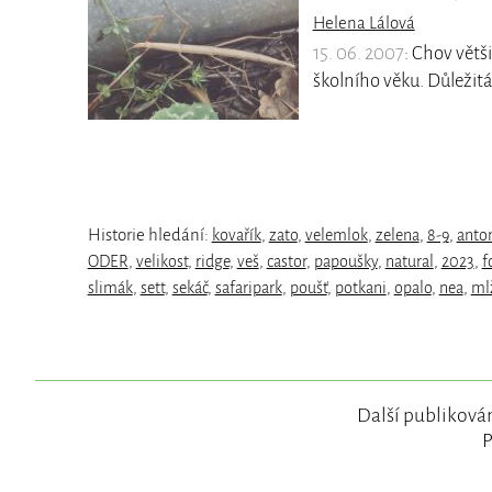
Helena Lálová
15. 06. 2007
: Chov větši
školního věku. Důležit
Historie hledání:
kovařík
,
zato
,
velemlok
,
zelena
,
8-9
,
anto
ODER
,
velikost
,
ridge
,
veš
,
castor
,
papoušky
,
natural
,
2023
,
f
slimák
,
sett
,
sekáč
,
safaripark
,
poušť
,
potkani
,
opalo
,
nea
,
ml
Další publikován
P