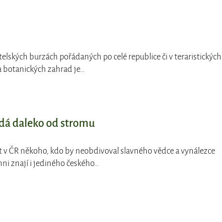
telských burzách pořádaných po celé republice či v teraristických
a botanických zahrad je…
dá daleko od stromu
ít v ČR někoho, kdo by neobdivoval slavného vědce a vynálezce
hni znají i jediného českého…