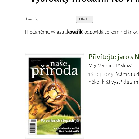
Hledanému výrazu „
kovařík
“ odpovídá celkem 4 články:
Přivítejte jaro s 
Mgr. Vendula Pávková
16. 04. 2015
: Máme tu d
několikrát vystřídá zim