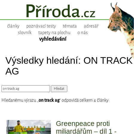
články
poznávací testy
témata
adresář
slovník
tapety na plochu
o nás
vyhledávání
Výsledky hledání: ON TRACK
AG
Hledanému výrazu „
on track ag
“ odpovídá celkem 4 články:
Greenpeace proti
miliardářům – díl 1 -