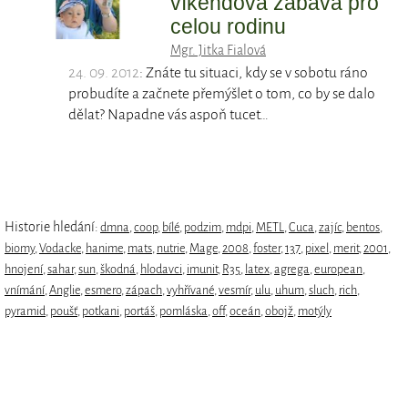
víkendová zábava pro
celou rodinu
Mgr. Jitka Fialová
24. 09. 2012
: Znáte tu situaci, kdy se v sobotu ráno
probudíte a začnete přemýšlet o tom, co by se dalo
dělat? Napadne vás aspoň tucet…
Historie hledání:
dmna
,
coop
,
bílé
,
podzim
,
mdpi
,
METL
,
Cuca
,
zajíc
,
bentos
,
biomy
,
Vodacke
,
hanime
,
mats
,
nutrie
,
Mage
,
2008
,
foster
,
137
,
pixel
,
merit
,
2001
,
hnojení
,
sahar
,
sun
,
škodná
,
hlodavci
,
imunit
,
R35
,
latex
,
agrega
,
european
,
vnímání
,
Anglie
,
esmero
,
zápach
,
vyhřívané
,
vesmír
,
ulu
,
uhum
,
sluch
,
rich
,
pyramid
,
poušť
,
potkani
,
portáš
,
pomláska
,
off
,
oceán
,
obojž
,
motýly