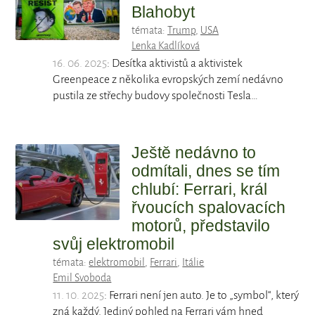
Blahobyt
témata:
Trump
,
USA
Lenka Kadlíková
16. 06. 2025
: Desítka aktivistů a aktivistek
Greenpeace z několika evropských zemí nedávno
pustila ze střechy budovy společnosti Tesla…
Ještě nedávno to
odmítali, dnes se tím
chlubí: Ferrari, král
řvoucích spalovacích
motorů, představilo
svůj elektromobil
témata:
elektromobil
,
Ferrari
,
Itálie
Emil Svoboda
11. 10. 2025
: Ferrari není jen auto. Je to „symbol“, který
zná každý. Jediný pohled na Ferrari vám hned