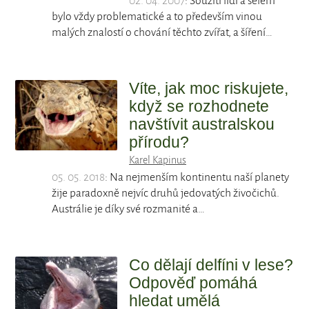
02. 04. 2007
: Soužití lidí a šelem
bylo vždy problematické a to především vinou
malých znalostí o chování těchto zvířat, a šíření…
Víte, jak moc riskujete,
když se rozhodnete
navštívit australskou
přírodu?
Karel Kapinus
05. 05. 2018
: Na nejmenším kontinentu naší planety
žije paradoxně nejvíc druhů jedovatých živočichů.
Austrálie je díky své rozmanité a…
Co dělají delfíni v lese?
Odpověď pomáhá
hledat umělá