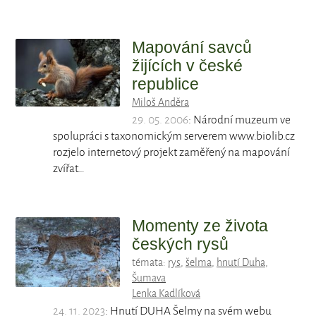
Mapování savců
žijících v české
republice
Miloš Anděra
29. 05. 2006
: Národní muzeum ve
spolupráci s taxonomickým serverem www.biolib.cz
rozjelo internetový projekt zaměřený na mapování
zvířat…
Momenty ze života
českých rysů
témata:
rys
,
šelma
,
hnutí Duha
,
Šumava
Lenka Kadlíková
24. 11. 2023
: Hnutí DUHA Šelmy na svém webu