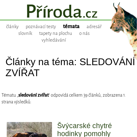
témata
články
poznávací testy
adresář
slovník
tapety na plochu
o nás
vyhledávání
Články na téma: SLEDOVÁNÍ
ZVÍŘAT
Tématu „
sledování zvířat
“ odpovídá celkem 39 článků, zobrazena 1.
strana výsledků:
Švýcarské chytré
hodinky pomohly