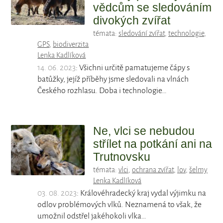
vědcům se sledováním
divokých zvířat
témata:
sledování zvířat
,
technologie
,
GPS
,
biodiverzita
Lenka Kadlíková
14. 06. 2023
: Všichni určitě pamatujeme čápy s
batůžky, jejíž příběhy jsme sledovali na vlnách
Českého rozhlasu. Doba i technologie…
Ne, vlci se nebudou
střílet na potkání ani na
Trutnovsku
témata:
vlci
,
ochrana zvířat
,
lov
,
šelmy
Lenka Kadlíková
03. 08. 2023
: Královéhradecký kraj vydal výjimku na
odlov problémových vlků. Neznamená to však, že
umožnil odstřel jakéhokoli vlka…