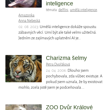
inteligence
témata:
delfíni
,
umělá inteligence
,
Amazonka
Anna Nebeská
02. 08. 2023
: Umělá inteligence dokáže spoustu
zábavných věcí. Umí být ale také velmi užitečná.
Jedním ze zajímavých uplatnění AI je…
Charizma šelmy
Petra Dvořáková
24. 04. 2006
: Dlouho jsem
pochybovala, zda vůbec existuje. A
pokud jsem uznala, že by existovat
mohlo, zcela jistě jsem je podceňovala.…
ZOO Dvůr Králové