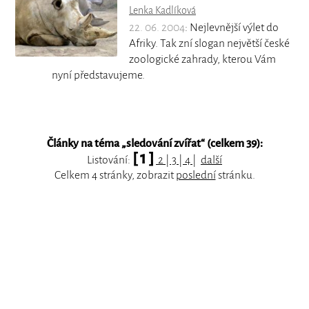
Lenka Kadlíková
22. 06. 2004
: Nejlevnější výlet do
Afriky. Tak zní slogan největší české
zoologické zahrady, kterou Vám
nyní představujeme.
Články na téma „
sledování zvířat
“ (celkem 39):
[ 1 ]
Listování:
2
|
3
|
4
|
další
Celkem 4 stránky, zobrazit
poslední
stránku.