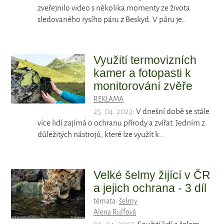
zveřejnilo video s několika momenty ze života
sledovaného rysího páru z Beskyd. V páru je…
Využití termovizních
kamer a fotopasti k
monitorování zvěře
REKLAMA
25. 04. 2023
: V dnešní době se stále
více lidí zajímá o ochranu přírody a zvířat. Jedním z
důležitých nástrojů, které lze využít k…
Velké šelmy žijící v ČR
a jejich ochrana - 3 díl
témata:
šelmy
Alena Rulfová