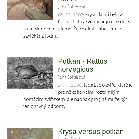
Jana Šoltésová
08. 02. 2007
: Krysu, která byla v
Čechách dříve velmi hojná, již dnes
u nás skoro nenajdeme. Žije v okolí Labe, kam je
zavlékána lodní…
Potkan - Rattus
norvegicus
Jana Šoltésová
24. 11. 2006
: Jedná se o zvíře, které je
pro někoho velmi roztomilým
domácím zvířátkem, ale naopak pro jiné může být
jen ohavný, odporný…
Krysa versus potkan