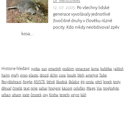
Dr. Mefistofeles
12. 07. 2005
: Po všechny lidské
generace vyvolávaly jednotlivé
živočišné druhy v člověku různé
pocity. Kdo nikdy neobdivoval zpěv
kosa,…
Historie hledání:
sypka
,
sun
,
smartph
,
podzim
,
pinaceae
,
lama
,
kuřátka
,
jabloň
,
harm
,
grafy
,
enso
,
elastic
,
drozd
,
dchn
,
cora
,
bouře
,
bleh
,
ametyst
,
Tabe
,
Recyklohraní
,
Anglie
,
ASISTE
,
štěně
,
škodná
,
škůdce
,
ģit
,
cesta
,
ořeš
,
lepek
,
testy
,
dřevař
,
čmelá
,
text
,
rime
,
sahar
,
hnojení
,
kácení
,
celofán
,
Mage
,
Via
,
troglodyte
,
urban
,
uhum
,
irate
,
česnek
,
osy
,
Kniha
,
tepeln
,
vejce
,
kůň