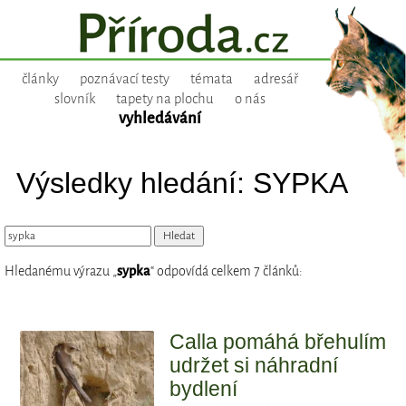
články
poznávací testy
témata
adresář
slovník
tapety na plochu
o nás
vyhledávání
Výsledky hledání: SYPKA
Hledanému výrazu „
sypka
“ odpovídá celkem 7 článků:
Calla pomáhá břehulím
udržet si náhradní
bydlení