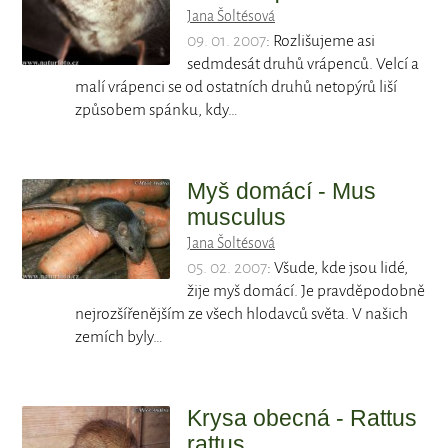
Jana Šoltésová
09. 01. 2007
: Rozlišujeme asi
sedmdesát druhů vrápenců. Velcí a
malí vrápenci se od ostatních druhů netopýrů liší
způsobem spánku, kdy…
Myš domácí - Mus
musculus
Jana Šoltésová
05. 02. 2007
: Všude, kde jsou lidé,
žije myš domácí. Je pravděpodobně
nejrozšířenějším ze všech hlodavců světa. V našich
zemích byly…
Krysa obecná - Rattus
rattus