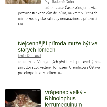
Mgr. Radomír Dohnal
06. 05. 2014
: Často věnujeme více
pozornosti exotickým druhům, na které v Čechách
mimo zoologické zahrady nenarazíme, a přitom si
ani…
Nejcennější příroda může být ve
starých lomech
Lenka Kadlíková
18. 01. 2012
: V uplynulých pěti letech pracoval tým 14
přírodovědců vedený Tomášem Gremlicou z Ústavu
pro ekopolitiku v celkem 84…
Vrápenec velký -
Rhinolophus
ferrumequinum