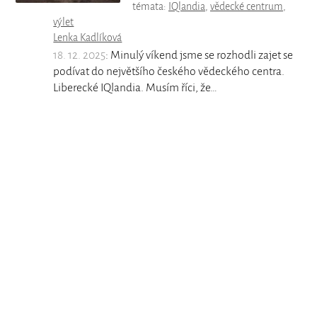
témata:
IQlandia
,
vědecké centrum
,
výlet
Lenka Kadlíková
18. 12. 2025
: Minulý víkend jsme se rozhodli zajet se
podívat do největšího českého vědeckého centra.
Liberecké IQlandia. Musím říci, že…