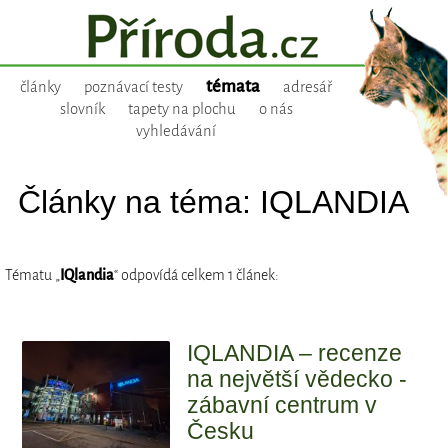
témata
články
poznávací testy
adresář
slovník
tapety na plochu
o nás
vyhledávání
Články na téma: IQLANDIA
Tématu „
IQlandia
“ odpovídá celkem 1 článek:
IQLANDIA – recenze
na největší vědecko -
zábavní centrum v
Česku