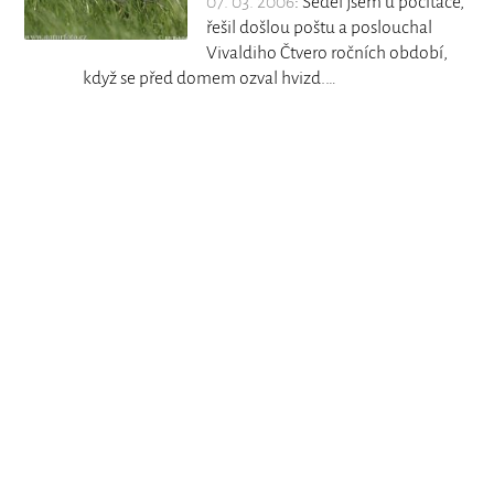
07. 03. 2006
: Seděl jsem u počítače,
řešil došlou poštu a poslouchal
Vivaldiho Čtvero ročních období,
když se před domem ozval hvizd.…