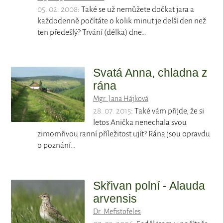
05. 02. 2008
: Také se už nemůžete dočkat jara a
každodenně počítáte o kolik minut je delší den než
ten předešlý? Trvání (délka) dne…
Svatá Anna, chladna z
rána
Mgr. Jana Hájková
28. 07. 2015
: Také vám přijde, že si
letos Anička nenechala svou
zimomřivou ranní příležitost ujít? Rána jsou opravdu
o poznání…
Skřivan polní - Alauda
arvensis
Dr. Mefistofeles