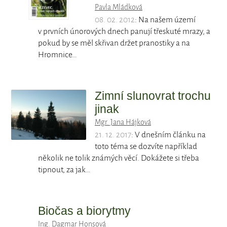
Pavla Mládková
08. 02. 2012
: Na našem území
v prvních únorových dnech panují třeskuté mrazy, a
pokud by se měl skřivan držet pranostiky a na
Hromnice…
Zimní slunovrat trochu
jinak
Mgr. Jana Hájková
21. 12. 2017
: V dnešním článku na
toto téma se dozvíte například
několik ne tolik známých věcí. Dokážete si třeba
tipnout, za jak…
Biočas a biorytmy
Ing. Dagmar Honsová