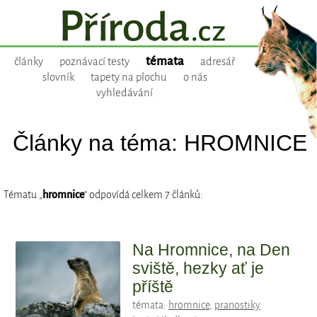
témata
články
poznávací testy
adresář
slovník
tapety na plochu
o nás
vyhledávání
Články na téma: HROMNICE
Tématu „
hromnice
“ odpovídá celkem 7 článků:
Na Hromnice, na Den
sviště, hezky ať je
příště
témata:
hromnice
,
pranostiky