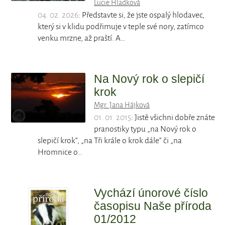
Lucie Hladková
04. 02. 2026
: Představte si, že jste ospalý hlodavec,
který si v klidu podřimuje v teple své nory, zatímco
venku mrzne, až praští. A…
Na Nový rok o slepičí
krok
Mgr. Jana Hájková
01. 01. 2015
: Jistě všichni dobře znáte
pranostiky typu „na Nový rok o
slepičí krok“, „na Tři krále o krok dále“ či „na
Hromnice o…
Vychází únorové číslo
časopisu Naše příroda
01/2012