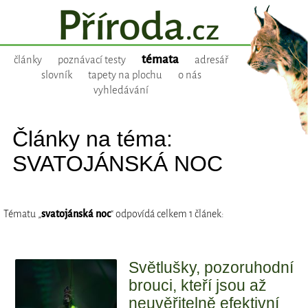
témata
články
poznávací testy
adresář
slovník
tapety na plochu
o nás
vyhledávání
Články na téma:
SVATOJÁNSKÁ NOC
Tématu „
svatojánská noc
“ odpovídá celkem 1 článek:
Světlušky, pozoruhodní
brouci, kteří jsou až
neuvěřitelně efektivní