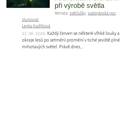
při výrobě světla
témata:
světlušky
,
svatojánská noc
,
slunovrat
Lenka Kadlíková
23. 06. 2026
: Každý červen se některé vlhké louky a
okraje lesů po setmění promění v tiché jeviště plné
mihotavých světel. Právě dnes,…