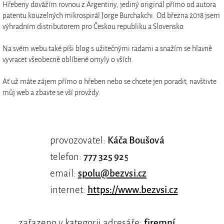
Hřebeny dovážím rovnou z Argentiny, jediný originál přímo od autora
patentu kouzelných mikrospirál Jorge Burchakchi. Od března 2018 jsem
výhradním distributorem pro Českou republiku a Slovensko.
Na svém webu také píši blog s užitečnými radami a snažím se hlavně
vyvracet všeobecně oblíbené omyly o vších.
Ať už máte zájem přímo o hřeben nebo se chcete jen poradit, navštivte
můj web a zbavte se vší provždy.
provozovatel:
Káča Boušová
telefon:
777 325 925
email:
spolu@bezvsi.cz
internet:
https://www.bezvsi.cz
zařazeno v kategorii adresáře:
firemní