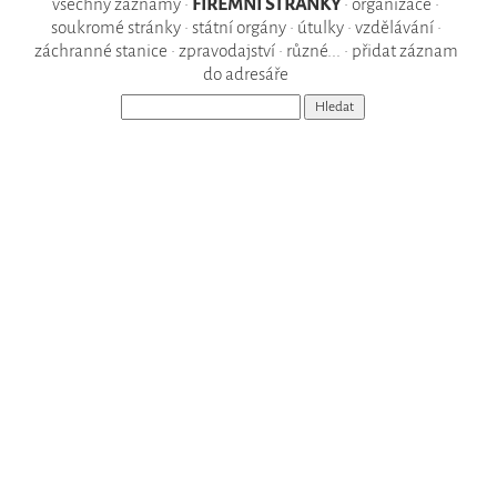
všechny záznamy
•
FIREMNÍ STRÁNKY
•
organizace
•
soukromé stránky
•
státní orgány
•
útulky
•
vzdělávání
•
záchranné stanice
•
zpravodajství
•
různé...
•
přidat záznam
do adresáře