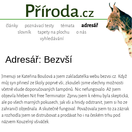
adresář
články
poznávací testy
témata
slovník
tapety na plochu
o nás
vyhledávání
Adresář: Bezvší
Jmenuji se Kateřina Boušová a jsem zakladatelka webu bezvsi.cz. Když
můj syn přinesl ze školy poprvé vši, zkoušeli jsme všechny možnosti
včetně všude doporučovaných šampónů. Nic nefungovalo. Až jsem
objevila hřeben Nit Free Terminator. Zprvu jsem k němu byla skeptická,
ale po všech marných pokusech, jak vši a hnidy odstranit, jsem si ho ze
zahraničí objednala. A skutečně fungoval. Považovala jsem to za zázrak
a rozhodla jsem se distrubovat a prodávat ho i na českém trhu pod
názvem Kouzelný všiváček.