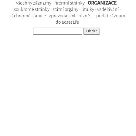
všechny záznamy
•
firemní stránky
•
ORGANIZACE
•
soukromé stránky
•
státní orgány
•
útulky
•
vzdělávání
•
záchranné stanice
•
zpravodajství
•
různé...
•
přidat záznam
do adresáře