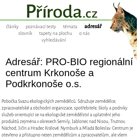
adresář
články
poznávací testy
témata
slovník
tapety na plochu
o nás
vyhledávání
Adresář: PRO-BIO regionální
centrum Krkonoše a
Podkrkonoše o.s.
Pobočka Svazu ekologických zemědělců. Sdružuje zemědělce,
zpracovatelské a obchodní organizace, spotřebitele, školy a podniky
služeb orientující se na ekologické zemědělství a uplatnění jeho
produktů zejména v okresech Semily, Jablonec nad Nisou, Trutnov,
Náchod, Jičín a Hradec Králové, Nymburk a Mladá Boleslav. Centrum je
otevřeno a přístupno nejen zemědělcům a zpracovatelům, ale všem