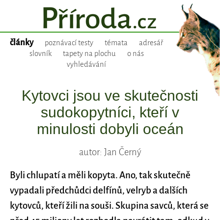
články
poznávací testy
témata
adresář
slovník
tapety na plochu
o nás
vyhledávání
Kytovci jsou ve skutečnosti
sudokopytníci, kteří v
minulosti dobyli oceán
autor: Jan Černý
Byli chlupatí a měli kopyta. Ano, tak skutečně
vypadali předchůdci delfínů, velryb a dalších
kytovců, kteří žili na souši. Skupina savců, která se