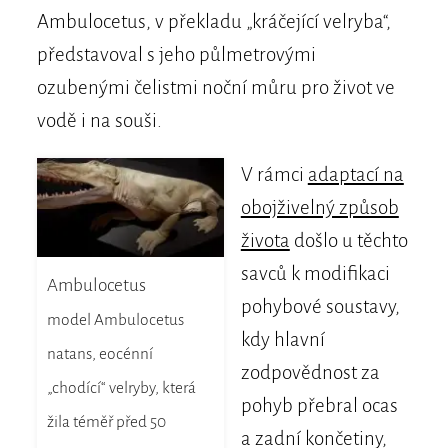
Ambulocetus, v překladu „kráčející velryba“,
představoval s jeho půlmetrovými
ozubenými čelistmi noční můru pro život ve
vodě i na souši.
V rámci
adaptací na
obojživelný způsob
života
došlo u těchto
savců k modifikaci
Ambulocetus
pohybové soustavy,
model Ambulocetus
kdy hlavní
natans, eocénní
zodpovědnost za
„chodící“ velryby, která
pohyb přebral ocas
žila téměř před 50
a zadní končetiny,