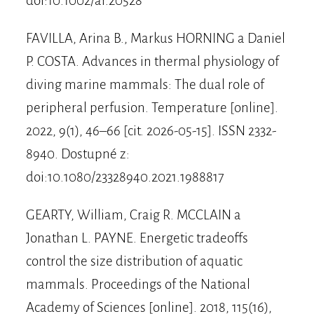
doi:10.1002/ar.20528
FAVILLA, Arina B., Markus HORNING a Daniel
P. COSTA. Advances in thermal physiology of
diving marine mammals: The dual role of
peripheral perfusion. Temperature [online].
2022, 9(1), 46–66 [cit. 2026-05-15]. ISSN 2332-
8940. Dostupné z:
doi:10.1080/23328940.2021.1988817
GEARTY, William, Craig R. MCCLAIN a
Jonathan L. PAYNE. Energetic tradeoffs
control the size distribution of aquatic
mammals. Proceedings of the National
Academy of Sciences [online]. 2018, 115(16),