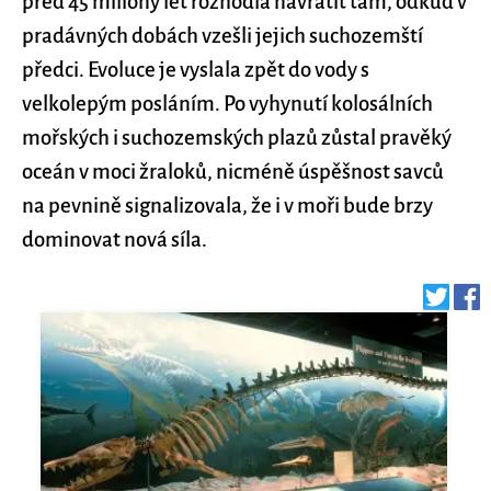
před 45 miliony let rozhodla navrátit tam, odkud v
pradávných dobách vzešli jejich suchozemští
předci. Evoluce je vyslala zpět do vody s
velkolepým posláním. Po vyhynutí kolosálních
mořských i suchozemských plazů zůstal pravěký
oceán v moci žraloků, nicméně úspěšnost savců
na pevnině signalizovala, že i v moři bude brzy
dominovat nová síla.