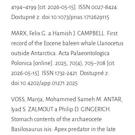
4194–4199 [cit. 2026-05-15]. ISSN 0027-8424.
Dostupné z: doi:10.1073/pnas.1712629115
MARX, Felix G. a Hamish J. CAMPBELL. First
record of the Eocene baleen whale Llanocetus
outside Antarctica. Acta Palaeontologica
Polonica [online]. 2025, 70(4), 705–708 [cit.
2026-05-15]. ISSN 1732-2421. Dostupné z:
doi:10.4202/app.01271.2025
VOSS, Manja, Mohammed Sameh M. ANTAR,
Iyad S. ZALMOUT a Philip D. GINGERICH.
Stomach contents of the archaeocete
Basilosaurus isis: Apex predator in the late