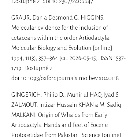
Dostupné z: doi:10.2307/2406647
GRAUR, Dan a Desmond G. HIGGINS.
Molecular evidence for the inclusion of
cetaceans within the order Artiodactyla.
Molecular Biology and Evolution [online].
1994, 11(3), 357–364 [cit. 2026-05-15]. ISSN 1537-
1719. Dostupné z:
doi:10.1093/oxfordjournals.molbev.a040118
GINGERICH, Philip D., Munir ul HAQ, Iyad S.
ZALMOUT, Intizar Hussain KHAN a M. Sadiq
MALKANI. Origin of Whales from Early
Artiodactyls: Hands and Feet of Eocene
Protocetidae from Pakistan. Science [online].