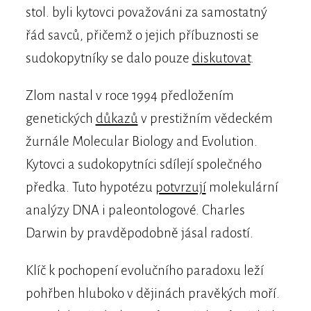
stol. byli kytovci považováni za samostatný
řád savců, přičemž o jejich příbuznosti se
sudokopytníky se dalo pouze
diskutovat
.
Zlom nastal v roce 1994 předložením
genetických
důkazů
v prestižním vědeckém
žurnále Molecular Biology and Evolution.
Kytovci a sudokopytníci sdílejí společného
předka. Tuto hypotézu
potvrzují
molekulární
analýzy DNA i paleontologové. Charles
Darwin by pravděpodobně jásal radostí.
Klíč k pochopení evolučního paradoxu leží
pohřben hluboko v dějinách pravěkých moří.