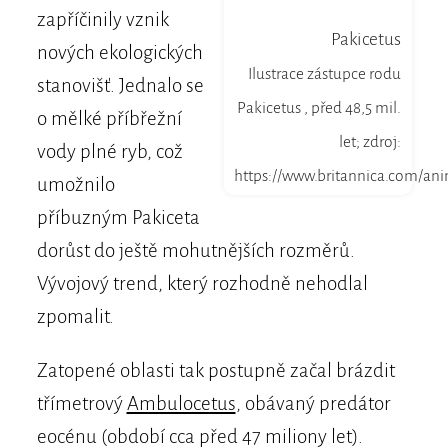
zapříčinily vznik
Pakicetus
nových ekologických
Ilustrace zástupce rodu
stanovišť. Jednalo se
Pakicetus , před 48,5 mil.
o mělké příbřežní
let; zdroj:
vody plné ryb, což
https://www.britannica.com/ani
umožnilo
příbuzným Pakiceta
dorůst do ještě mohutnějších rozměrů.
Vývojový trend, který rozhodně nehodlal
zpomalit.
Zatopené oblasti tak postupně začal brázdit
třímetrový
Ambulocetus
, obávaný predátor
eocénu (období cca před 47 miliony let).