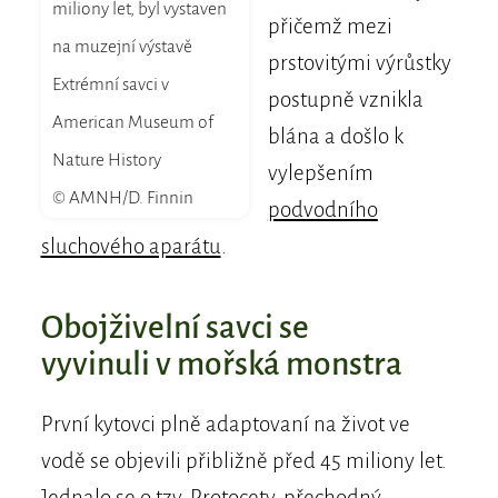
miliony let, byl vystaven
přičemž mezi
na muzejní výstavě
prstovitými výrůstky
Extrémní savci v
postupně vznikla
American Museum of
blána a došlo k
Nature History
vylepšením
© AMNH/D. Finnin
podvodního
sluchového aparátu
.
Obojživelní savci se
vyvinuli v mořská monstra
První kytovci plně adaptovaní na život ve
vodě se objevili přibližně před 45 miliony let.
Jednalo se o tzv.
Protocety
, přechodný