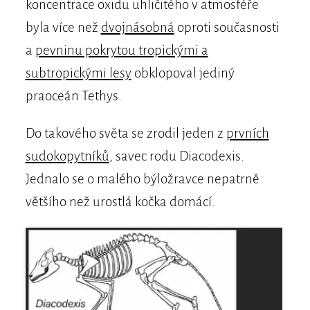
koncentrace oxidu uhličitého v atmosféře
byla více než
dvojnásobná
oproti současnosti
a
pevninu pokrytou tropickými a
subtropickými lesy
obklopoval jediný
praoceán Tethys.
Do takového světa se zrodil jeden z
prvních
sudokopytníků
, savec rodu Diacodexis.
Jednalo se o malého býložravce nepatrně
většího než urostlá kočka domácí.