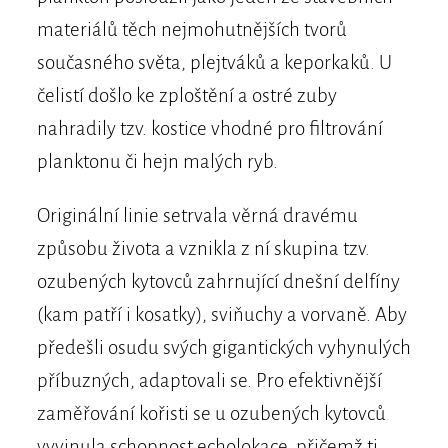
materiálů těch nejmohutnějších tvorů
současného světa, plejtváků a keporkaků. U
čelistí došlo ke zploštění a ostré zuby
nahradily tzv. kostice vhodné pro filtrování
planktonu či hejn malých ryb.
Originální linie setrvala věrná dravému
způsobu života a vznikla z ní skupina tzv.
ozubených kytovců zahrnující dnešní delfíny
(kam patří i kosatky), sviňuchy a vorvaně. Aby
předešli osudu svých gigantických vyhynulých
příbuzných, adaptovali se. Pro efektivnější
zaměřování kořisti se u ozubených kytovců
vyvinula schopnost echolokace, přičemž ti