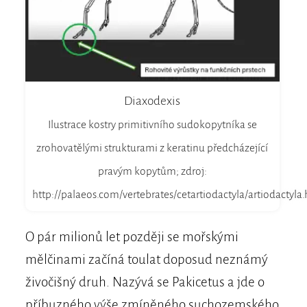
Diaxodexis
Ilustrace kostry primitivního sudokopytníka se
zrohovatělými strukturami z keratinu předcházející
pravým kopytům; zdroj:
http://palaeos.com/vertebrates/cetartiodactyla/artiodactyla
O pár milionů let později se mořskými
mělčinami začíná toulat doposud neznámý
živočišný druh. Nazývá se Pakicetus a jde o
příbuzného výše zmíněného suchozemského