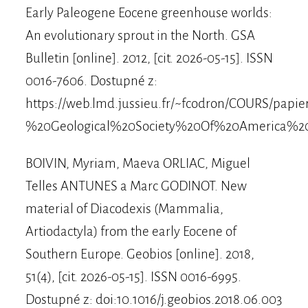
Early Paleogene Eocene greenhouse worlds:
An evolutionary sprout in the North. GSA
Bulletin [online]. 2012, [cit. 2026-05-15]. ISSN
0016-7606. Dostupné z:
https://web.lmd.jussieu.fr/~fcodron/COURS/papie
%20Geological%20Society%20Of%20America%20B
BOIVIN, Myriam, Maeva ORLIAC, Miguel
Telles ANTUNES a Marc GODINOT. New
material of Diacodexis (Mammalia,
Artiodactyla) from the early Eocene of
Southern Europe. Geobios [online]. 2018,
51(4), [cit. 2026-05-15]. ISSN 0016-6995.
Dostupné z: doi:10.1016/j.geobios.2018.06.003