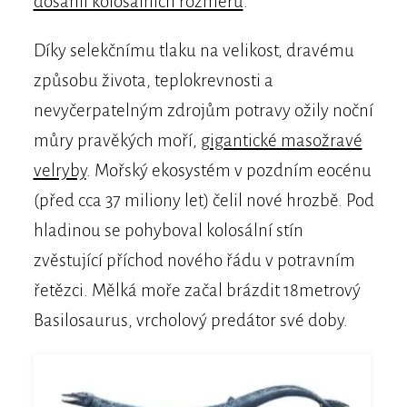
dosáhli kolosálních rozměrů
.
Díky selekčnímu tlaku na velikost, dravému
způsobu života, teplokrevnosti a
nevyčerpatelným zdrojům potravy ožily noční
můry pravěkých moří,
gigantické masožravé
velryby
. Mořský ekosystém v pozdním eocénu
(před cca 37 miliony let) čelil nové hrozbě. Pod
hladinou se pohyboval kolosální stín
zvěstující příchod nového řádu v potravním
řetězci. Mělká moře začal brázdit 18metrový
Basilosaurus, vrcholový predátor své doby.