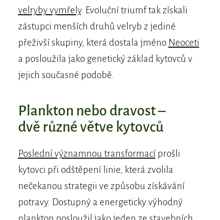
velryby vymřely
. Evoluční triumf tak získali
zástupci menších druhů velryb z jediné
přeživší skupiny, která dostala jméno
Neoceti
a posloužila jako genetický základ kytovců v
jejich současné podobě.
Plankton nebo dravost –
dvě různé větve kytovců
Poslední významnou transformací
prošli
kytovci při odštěpení linie, která zvolila
nečekanou strategii ve způsobu získávání
potravy. Dostupný a energeticky výhodný
plankton posloužil jako jeden ze stavebních