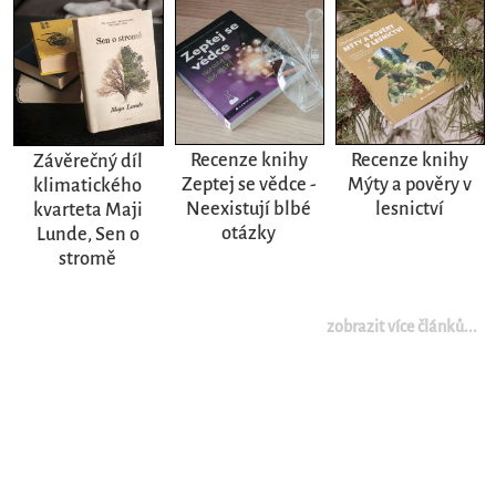
Recenze knihy
Recenze knihy
Závěrečný díl
Zeptej se vědce -
Mýty a pověry v
klimatického
Neexistují blbé
lesnictví
kvarteta Maji
otázky
Lunde, Sen o
stromě
zobrazit více článků...