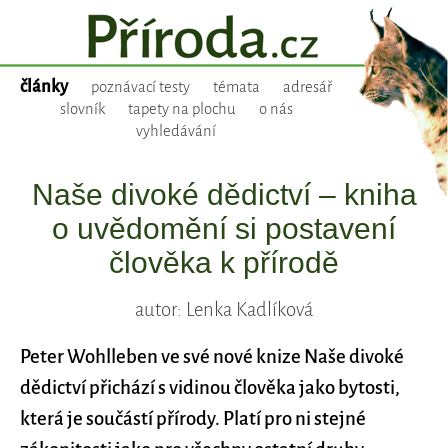
články
poznávací testy
témata
adresář
slovník
tapety na plochu
o nás
vyhledávání
Naše divoké dědictví – kniha
o uvědomění si postavení
člověka k přírodě
autor: Lenka Kadlíková
Peter Wohlleben ve své nové knize Naše divoké
dědictví přichází s vidinou člověka jako bytosti,
která je součástí přírody. Platí pro ni stejné