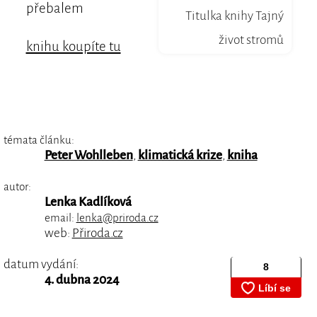
přebalem
Titulka knihy Tajný
život stromů
knihu koupíte tu
témata článku:
Peter Wohlleben
,
klimatická krize
,
kniha
autor:
Lenka Kadlíková
email:
lenka@priroda.cz
web:
Přiroda.cz
datum vydání:
4. dubna 2024