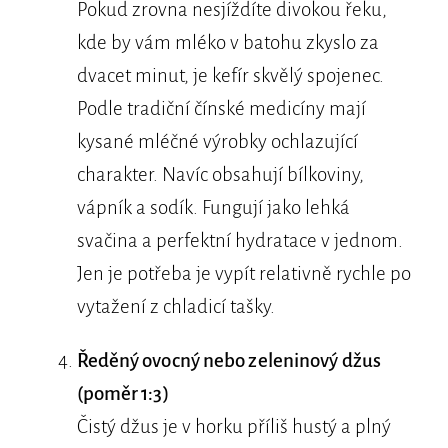
Pokud zrovna nesjíždíte divokou řeku,
kde by vám mléko v batohu zkyslo za
dvacet minut, je kefír skvělý spojenec.
Podle tradiční čínské medicíny mají
kysané mléčné výrobky ochlazující
charakter. Navíc obsahují bílkoviny,
vápník a sodík. Fungují jako lehká
svačina a perfektní hydratace v jednom.
Jen je potřeba je vypít relativně rychle po
vytažení z chladicí tašky.
Ředěný ovocný nebo zeleninový džus
(poměr 1:3)
Čistý džus je v horku příliš hustý a plný