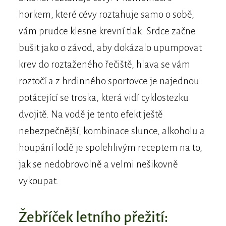
horkem, které cévy roztahuje samo o sobě,
vám prudce klesne krevní tlak. Srdce začne
bušit jako o závod, aby dokázalo upumpovat
krev do roztaženého řečiště, hlava se vám
roztočí a z hrdinného sportovce je najednou
potácející se troska, která vidí cyklostezku
dvojitě. Na vodě je tento efekt ještě
nebezpečnější; kombinace slunce, alkoholu a
houpání lodě je spolehlivým receptem na to,
jak se nedobrovolně a velmi nešikovně
vykoupat.
Žebříček letního přežití: