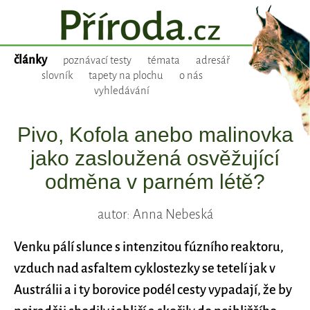
články
poznávací testy
témata
adresář
slovník
tapety na plochu
o nás
vyhledávání
Pivo, Kofola anebo malinovka
jako zasloužená osvěžující
odměna v parném létě?
autor: Anna Nebeská
Venku pálí slunce s intenzitou fúzního reaktoru,
vzduch nad asfaltem cyklostezky se tetelí jak v
Austrálii a i ty borovice podél cesty vypadají, že by