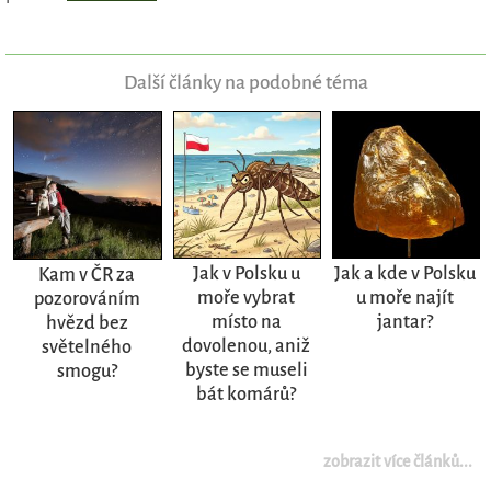
Další články na podobné téma
Jak v Polsku u
Jak a kde v Polsku
Kam v ČR za
moře vybrat
u moře najít
pozorováním
místo na
jantar?
hvězd bez
dovolenou, aniž
světelného
byste se museli
smogu?
bát komárů?
zobrazit více článků...