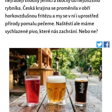
nejraději shodily jehličí a skočily do nejbližšího
rybníka. Česká krajina se proměnila v obří
horkovzdušnou fritézu a my se v ní i uprostřed
přírody pomalu pečeme. Naštěstí ale máme
vychlazené pivo, které nás zachrání. Nebo ne?