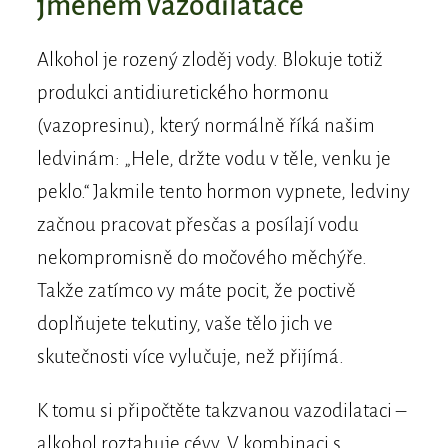
jménem vazodilatace
Alkohol je rozený zloděj vody. Blokuje totiž
produkci antidiuretického hormonu
(vazopresinu), který normálně říká našim
ledvinám: „Hele, držte vodu v těle, venku je
peklo.“ Jakmile tento hormon vypnete, ledviny
začnou pracovat přesčas a posílají vodu
nekompromisně do močového měchýře.
Takže zatímco vy máte pocit, že poctivě
doplňujete tekutiny, vaše tělo jich ve
skutečnosti více vylučuje, než přijímá.
K tomu si připočtěte takzvanou vazodilataci –
alkohol roztahuje cévy. V kombinaci s