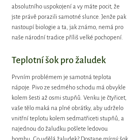
absolutního uspokojení a vy máte pocit, že
jste právě porazili samotné slunce. Jenže pak
nastoupí biologie a ta, jak známo, nemá pro
naše národní tradice příliš velké pochopení.
Teplotní šok pro žaludek
Prvním problémem je samotná teplota
nápoje. Pivo ze sedmého schodu má obvykle
kolem šesti až osmi stupňů. Venku je čtyřicet,
vaše tělo maká na plné obrátky, aby udrželo
vnitřní teplotu kolem sedmatřiceti stupňů, a
najednou do žaludku pošlete ledovou
bombu. Co udělá žaludek? Dostane mírný šok