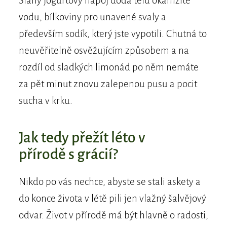
Slaný jogurtový nápoj dodá tělu okamžitě
vodu, bílkoviny pro unavené svaly a
především sodík, který jste vypotili. Chutná to
neuvěřitelně osvěžujícím způsobem a na
rozdíl od sladkých limonád po něm nemáte
za pět minut znovu zalepenou pusu a pocit
sucha v krku.
Jak tedy přežít léto v
přírodě s grácií?
Nikdo po vás nechce, abyste se stali askety a
do konce života v létě pili jen vlažný šalvějový
odvar. Život v přírodě má být hlavně o radosti,