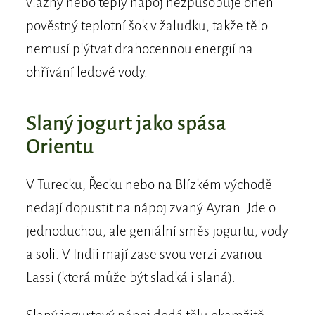
vlažný nebo teplý nápoj nezpůsobuje onen
pověstný teplotní šok v žaludku, takže tělo
nemusí plýtvat drahocennou energií na
ohřívání ledové vody.
Slaný jogurt jako spása
Orientu
V Turecku, Řecku nebo na Blízkém východě
nedají dopustit na nápoj zvaný Ayran. Jde o
jednoduchou, ale geniální směs jogurtu, vody
a soli. V Indii mají zase svou verzi zvanou
Lassi (která může být sladká i slaná).