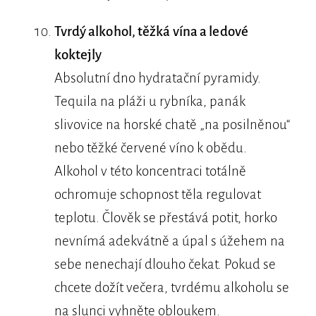
Tvrdý alkohol, těžká vína a ledové
koktejly
Absolutní dno hydratační pyramidy.
Tequila na pláži u rybníka, panák
slivovice na horské chatě „na posilněnou“
nebo těžké červené víno k obědu.
Alkohol v této koncentraci totálně
ochromuje schopnost těla regulovat
teplotu. Člověk se přestává potit, horko
nevnímá adekvátně a úpal s úžehem na
sebe nenechají dlouho čekat. Pokud se
chcete dožít večera, tvrdému alkoholu se
na slunci vyhněte obloukem.