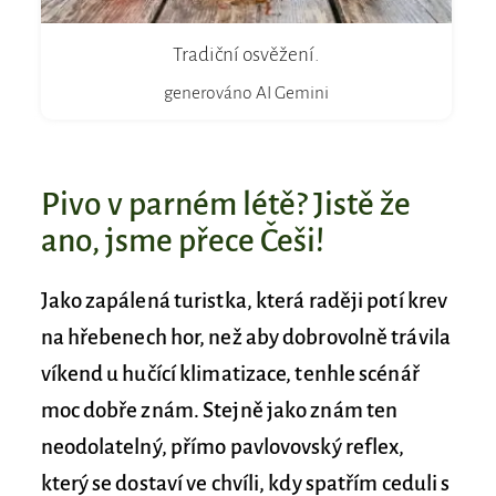
Tradiční osvěžení.
generováno AI Gemini
Pivo v parném létě? Jistě že
ano, jsme přece Češi!
Jako zapálená turistka, která raději potí krev
na hřebenech hor, než aby dobrovolně trávila
víkend u hučící klimatizace, tenhle scénář
moc dobře znám. Stejně jako znám ten
neodolatelný, přímo pavlovovský reflex,
který se dostaví ve chvíli, kdy spatřím ceduli s