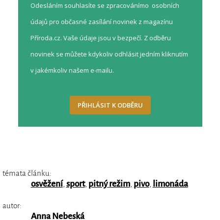
Odesláním souhlasíte se zpracovánímo osobních
údajů pro občasné zasílání novinek z magazínu
Příroda.cz. Vaše údaje jsou v bezpečí. Z odběru
novinek se můžete kdykoliv odhlásit jedním kliknutím
v jakémkoliv našem e-mailu.
PŘIHLÁSIT K ODBĚRU
témata článku:
osvěžení
,
sport
,
pitný režim
,
pivo
,
limonáda
autor:
Anna Nebeská