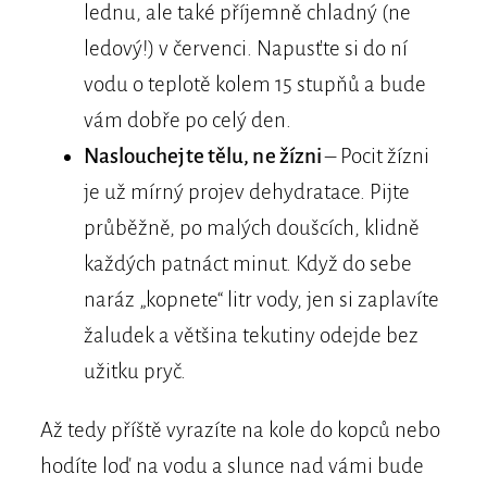
lednu, ale také příjemně chladný (ne
ledový!) v červenci. Napusťte si do ní
vodu o teplotě kolem 15 stupňů a bude
vám dobře po celý den.
Naslouchejte tělu, ne žízni
– Pocit žízni
je už mírný projev dehydratace. Pijte
průběžně, po malých doušcích, klidně
každých patnáct minut. Když do sebe
naráz „kopnete“ litr vody, jen si zaplavíte
žaludek a většina tekutiny odejde bez
užitku pryč.
Až tedy příště vyrazíte na kole do kopců nebo
hodíte loď na vodu a slunce nad vámi bude