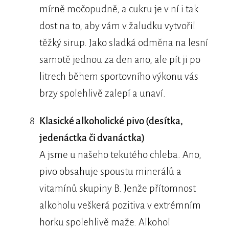
mírně močopudně, a cukru je v ní i tak
dost na to, aby vám v žaludku vytvořil
těžký sirup. Jako sladká odměna na lesní
samotě jednou za den ano, ale pít ji po
litrech během sportovního výkonu vás
brzy spolehlivě zalepí a unaví.
Klasické alkoholické pivo (desítka,
jedenáctka či dvanáctka)
A jsme u našeho tekutého chleba. Ano,
pivo obsahuje spoustu minerálů a
vitamínů skupiny B. Jenže přítomnost
alkoholu veškerá pozitiva v extrémním
horku spolehlivě maže. Alkohol