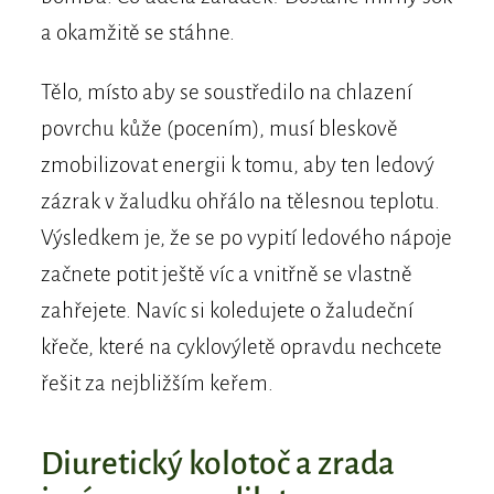
a okamžitě se stáhne.
Tělo, místo aby se soustředilo na chlazení
povrchu kůže (pocením), musí bleskově
zmobilizovat energii k tomu, aby ten ledový
zázrak v žaludku ohřálo na tělesnou teplotu.
Výsledkem je, že se po vypití ledového nápoje
začnete potit ještě víc a vnitřně se vlastně
zahřejete. Navíc si koledujete o žaludeční
křeče, které na cyklovýletě opravdu nechcete
řešit za nejbližším keřem.
Diuretický kolotoč a zrada