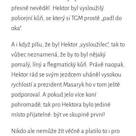
přesně nevěděl. Hektor byl vysloužilý
policejní kůň, se který si TGM prostě „padl do
oka“.
A i když píšu, že byl Hektor „vysloužilec“, tak to
vůbec neznamená, že by to byl nějaký
pomalý, líný a flegmatický kůň. Právě naopak.
Hektor rád se svým jezdcem uháněl vysokou
rychlostí a prezident Masaryk ho v tom ještě
podporoval. A pokud jelo více koní
pohromadě, tak pro Hektora bylo jediné
místo přijatelné: být ve skupině první!
Nikdo ale nemůže žít věčně a platilo to i pro