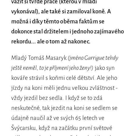
vážit si tvrdé práce (kterou v mládí
vykonával), ale také si zamiloval koně. A
možná i díky těmto oběma faktům se
dokonce stal držitelem i jednoho zajímavého
rekordu... ale o tom až nakonec.
Mladý Tomáš Masaryk
(jméno Garrigue tehdy
ještě neměl, to je příjmení jeho ženy!)
jako syn
kováře strávil s koňmi celé dětství. Ale jeho
jízdy na koni měli jednu velkou zvláštnost -
vždy jezdil bez sedla. I když se to zdá
neskutečné, tak jezdit na koni se sedlem se
údajně naučil až ve svých 65 letech ve
Švýcarsku, když na začátku první světové