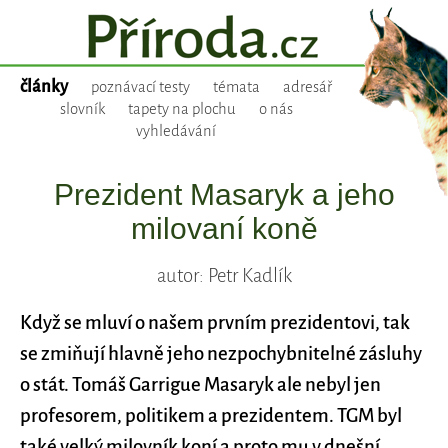
články
poznávací testy
témata
adresář
slovník
tapety na plochu
o nás
vyhledávání
Prezident Masaryk a jeho
milovaní koně
autor: Petr Kadlík
Když se mluví o našem prvním prezidentovi, tak
se zmiňují hlavně jeho nezpochybnitelné zásluhy
o stát. Tomáš Garrigue Masaryk ale nebyl jen
profesorem, politikem a prezidentem. TGM byl
také velký milovník koní a proto mu v dnešní