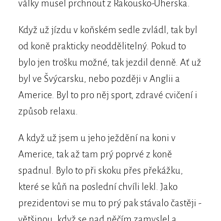
války musel prchnout z Rakousko-Uherska.
Když už jízdu v koňském sedle zvládl, tak byl
od koně prakticky neoddělitelný. Pokud to
bylo jen trošku možné, tak jezdil denně. Ať už
byl ve Švýcarsku, nebo později v Anglii a
Americe. Byl to pro něj sport, zdravé cvičení i
způsob relaxu.
A když už jsem u jeho ježdění na koni v
Americe, tak až tam prý poprvé z koně
spadnul. Bylo to při skoku přes překážku,
které se kůň na poslední chvíli lekl. Jako
prezidentovi se mu to prý pak stávalo častěji -
většinou, když se nad něčím zamyslel a