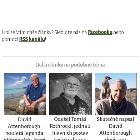
Líbí se Vám naše články? Sledujte nás na
Facebooku
nebo
pomocí
RSS kanálu
!
Další články na podobné téma
Odešel Tomáš
Skutečně napsal
David
Rothröckl, jedna z
David
Attenborough:
hlavních postav
Attenborough
100letá legenda
české ochrany
dopis pro