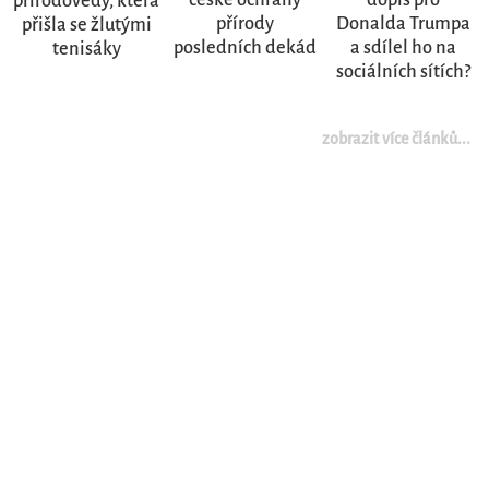
přírodovědy, která
přírody
Donalda Trumpa
přišla se žlutými
posledních dekád
a sdílel ho na
tenisáky
sociálních sítích?
zobrazit více článků...