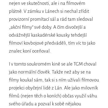
nejen ve skutečnosti, ale i na filmovém
plátně. V zámku v Lánech si nechal zřídit
provizorní promítací sál a rád tam sledoval
„akční filmy“ své doby. A čím divočejší a
odvážnější kaskadérské kousky tehdejší
filmoví kovbojové předváděli, tím víc to jako
znalec koní oceňoval.
I v tomto soukromém kině se ale TGM choval
jako normální člověk. Takže než aby se na
filmy koukal sám, tak si s ním užívali filmovou
projekci obyčejní lidé z Lán. Ale jako milovník
filmů (nejen těch o koních) občas využil váhu
svého úřadu a pozval k sobě nějakou