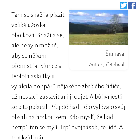
Tam se snažila plazit
veliká užovka
obojková. Snažila se,
ale nebylo možné,
Šumava
aby se někam
Autor: Jiří Bohdal
přemístila. Slunce a
teplota asfaltky ji
vylákala do spárů nějakého zbrklého řidiče,
už nestačil zastavit ani ji objet. A bůhví jestli
se o to pokusil. Přejeté hadí tělo vylévalo svůj
obsah na horkou zem. Kdo myslí, že had
netrpí, ten se mýlí. Trpí dvojnásob, co lidé. A
trpí kvůli nám.