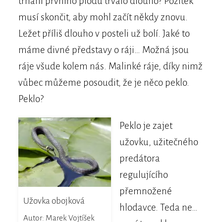
trhání prvního plodu trvalo dlouho? Požitek
musí skončit, aby mohl začít někdy znovu.
Ležet příliš dlouho v posteli už bolí. Jaké to
máme divné představy o ráji… Možná jsou
ráje všude kolem nás. Malinké ráje, díky nimž
vůbec můžeme posoudit, že je něco peklo.
Peklo?
Peklo je zajet
užovku, užitečného
predátora
regulujícího
přemnožené
Užovka obojková
hlodavce. Teda ne…
Autor: Marek Vojtíšek