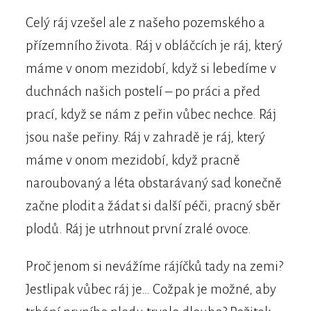
Celý ráj vzešel ale z našeho pozemského a
přízemního života. Ráj v obláčcích je ráj, který
máme v onom mezidobí, když si lebedíme v
duchnách našich postelí – po práci a před
prací, když se nám z peřin vůbec nechce. Ráj
jsou naše peřiny. Ráj v zahradě je ráj, který
máme v onom mezidobí, když pracně
naroubovaný a léta obstarávaný sad konečně
začne plodit a žádat si další péči, pracný sběr
plodů. Ráj je utrhnout první zralé ovoce.
Proč jenom si nevážíme rájíčků tady na zemi?
Jestlipak vůbec ráj je… Cožpak je možné, aby