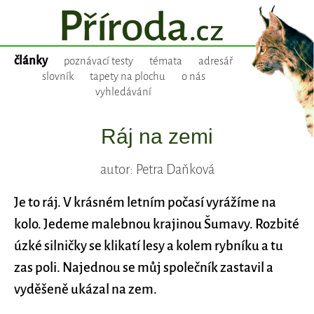
články
poznávací testy
témata
adresář
slovník
tapety na plochu
o nás
vyhledávání
Ráj na zemi
autor: Petra Daňková
Je to ráj. V krásném letním počasí vyrážíme na
kolo. Jedeme malebnou krajinou Šumavy. Rozbité
úzké silničky se klikatí lesy a kolem rybníku a tu
zas poli. Najednou se můj společník zastavil a
vyděšeně ukázal na zem.