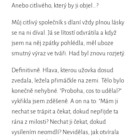
Anebo citlivého, který by ji objel…?
Můj citlivý společník s dlaní vždy plnou lásky
se na ni díval. Já se lítostí odvrátila a když
jsem na něj zpátky pohlédla, měl uboze
smutný výraz ve tváři. Had byl znovu rozjetý.
Definitivně. Hlava, kterou užovka dosud
zvedala, ležela přimáčkle na zemi. Tělo bylo
konečně nehybné. "Proboha, cos to udělal?"
vykřikla jsem zděšeně. A on na to: "Mám ji
nechat se trápit a čekat, dokud nepřijde ta
rána z milosti? Nechat ji čekat, dokud
vysílením neomdlí? Nevidělas, jak otvírala