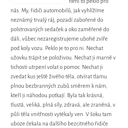
není to peklo pro
nás. My, řidiči automobilů, jak vyhlížíme
neznámý trvalý ráj, pozadí zabořené do
polstrovaných sedaček a oko zaměřené do
dáli, vůbec nezaregistrujeme ubohé zvíře
pod koly vozu. Peklo je to pro ni. Nechat
užovku trápit se položivou. Nechat ji marně v
tichosti utrpení volat o pomoc. Nechat ji
zvedat kus ještě živého těla, otvírat tlamu
plnou bezbranných zubů směrem k nám,
kteří ji náhodou potkají. Byla tak krásná,
tlustá, veliká, plná síly, zdravá, ale zraněná, v
půli těla vnitřnosti vytékaly ven. V šoku tam
uboze čekala na dalšího bezcitného řidiče.