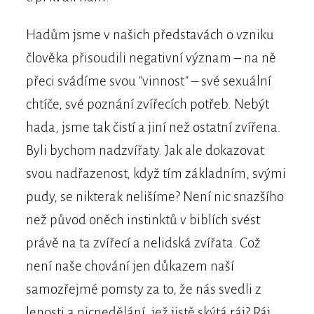
Hadům jsme v našich představách o vzniku
člověka přisoudili negativní význam – na ně
přeci svádíme svou "vinnost" – své sexuální
chtíče, své poznání zvířecích potřeb. Nebýt
hada, jsme tak čistí a jiní než ostatní zvířena.
Byli bychom nadzvířaty. Jak ale dokazovat
svou nadřazenost, když tím základním, svými
pudy, se nikterak nelišíme? Není nic snazšího
než původ oněch instinktů v biblích svést
právě na ta zvířecí a nelidská zvířata. Což
není naše chování jen důkazem naší
samozřejmé pomsty za to, že nás svedli z
lenosti a nicnedělání, jež jistě skýtá ráj? Ráj,