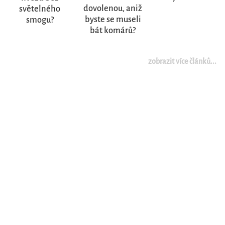
dovolenou, aniž
světelného
byste se museli
smogu?
bát komárů?
zobrazit více článků...