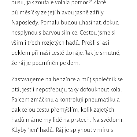
pusu, jak zoufale volala pomoc?" Zlaté
půlměsíčky ze její hlavou jasně zářily.
Naposledy. Pomalu budou uhasínat, dokud
nesplynou s barvou silnice. Cestou jsme si
všimli třech rozjetých hadů. Prošli si asi
peklem při naší cestě do ráje. Jak je smutné,
že ráj je podmíněn peklem.
Zastavujeme na benzínce a můj společník se
ptá, jestli nepotřebuju taky dofouknout kola.
Palcem zmáčknu a kontroluji pneumatiku a
pak celou cestu přemýšlím, kolik zajetých
hadů máme my lidé na prstech. Na svědomí.
Kdyby "jen" hadů. Ráj je splynout v míru s