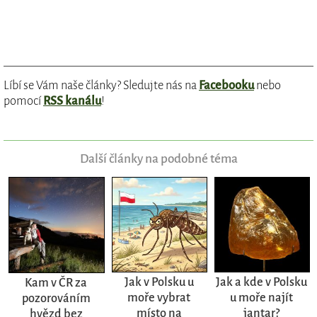
Líbí se Vám naše články? Sledujte nás na
Facebooku
nebo
pomocí
RSS kanálu
!
Další články na podobné téma
Jak v Polsku u
Jak a kde v Polsku
Kam v ČR za
moře vybrat
u moře najít
pozorováním
místo na
jantar?
hvězd bez