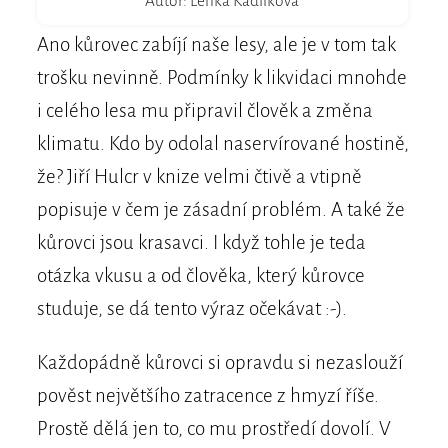
Autor: Lenka Kadlíková
Ano kůrovec zabíjí naše lesy, ale je v tom tak
trošku nevinně. Podmínky k likvidaci mnohde
i celého lesa mu připravil člověk a změna
klimatu. Kdo by odolal naservírované hostině,
že? Jiří Hulcr v knize velmi čtivě a vtipně
popisuje v čem je zásadní problém. A také že
kůrovci jsou krasavci. I když tohle je teda
otázka vkusu a od člověka, který kůrovce
studuje, se dá tento výraz očekávat :-).
Každopádně kůrovci si opravdu si nezaslouží
pověst největšího zatracence z hmyzí říše.
Prostě dělá jen to, co mu prostředí dovolí. V