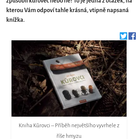
způsobil kůrovec nebo ne? To je jedna z otázek, na
kterou Vám odpoví tahle krásná, vtipně napsaná
knížka.
Kniha Kůrovci – Příběh největšího vyvrhele z
říše hmyzu