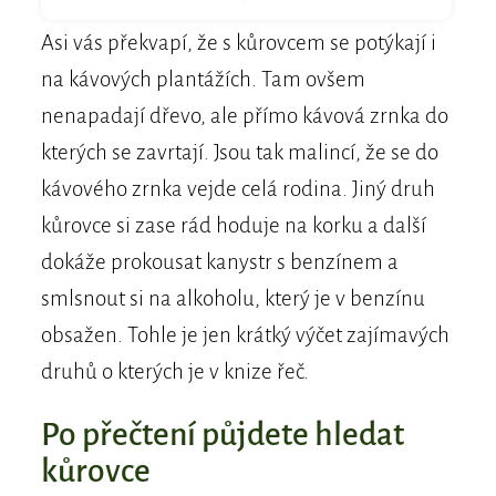
Asi vás překvapí, že s kůrovcem se potýkají i
na kávových plantážích. Tam ovšem
nenapadají dřevo, ale přímo kávová zrnka do
kterých se zavrtají. Jsou tak malincí, že se do
kávového zrnka vejde celá rodina. Jiný druh
kůrovce si zase rád hoduje na korku a další
dokáže prokousat kanystr s benzínem a
smlsnout si na alkoholu, který je v benzínu
obsažen. Tohle je jen krátký výčet zajímavých
druhů o kterých je v knize řeč.
Po přečtení půjdete hledat
kůrovce