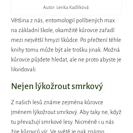
Autor: Lenka Kadlíková
Většina z nás, entomologií políbených max.
na základní škole, okamžitě kůrovce zařadí
mezi největší hmyzí škůdce. Po přečtení téhle
knihy tomu může být ale trošku jinak. Možná
kůrovce půjdete hledat, ale ne proto abyste je
likvidovali.
Nejen lýkožrout smrkový
Z našich lesů známe zejména kůrovce
jménem lýkožrout smrkový. Aby taky ne, když
tu převažují smrkové lesy. Nicméně i u nás
žije kůrovců víc. Ve světě je pak známo