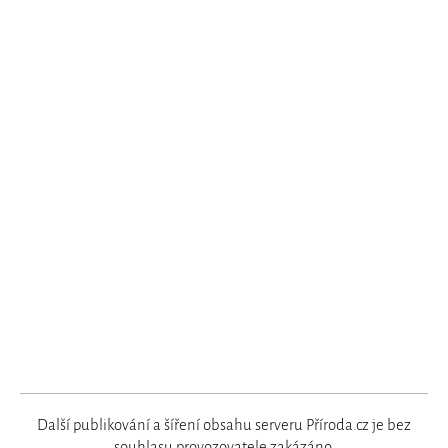
Další publikování a šíření obsahu serveru Příroda.cz je bez
souhlasu
provozovatele
zakázáno.