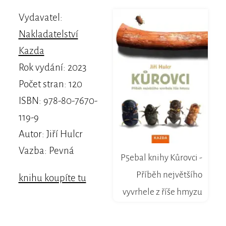
Vydavatel:
Nakladatelství
Kazda
Rok vydání: 2023
Počet stran: 120
ISBN: 978-80-7670-
119-9
Autor: Jiří Hulcr
Vazba: Pevná
P5ebal knihy Kůrovci -
Příběh největšího
knihu koupíte tu
vyvrhele z říše hmyzu