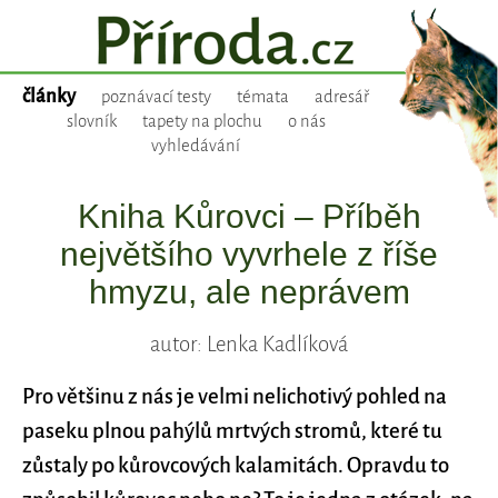
články
poznávací testy
témata
adresář
slovník
tapety na plochu
o nás
vyhledávání
Kniha Kůrovci – Příběh
největšího vyvrhele z říše
hmyzu, ale neprávem
autor: Lenka Kadlíková
Pro většinu z nás je velmi nelichotivý pohled na
paseku plnou pahýlů mrtvých stromů, které tu
zůstaly po kůrovcových kalamitách. Opravdu to