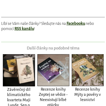
Líbí se Vám naše články? Sledujte nás na
Facebooku
nebo
pomocí
RSS kanálu
!
Další články na podobné téma
Recenze knihy
Recenze knihy
Závěrečný díl
Zeptej se vědce -
Mýty a pověry v
klimatického
Neexistují blbé
lesnictví
kvarteta Maji
otázky
Lunde, Sen o