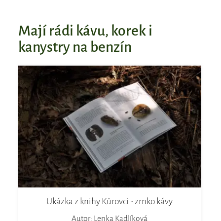
Mají rádi kávu, korek i
kanystry na benzín
Ukázka z knihy Kůrovci - zrnko kávy
Autor: Lenka Kadlíková