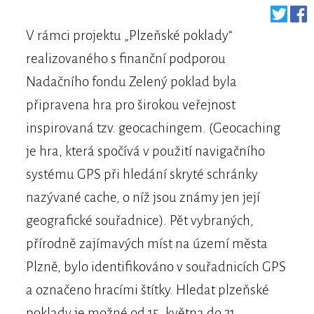
V rámci projektu „Plzeňské poklady“
realizovaného s finanční podporou
Nadačního fondu Zelený poklad byla
připravena hra pro širokou veřejnost
inspirovaná tzv. geocachingem. (Geocaching
je hra, která spočívá v použití navigačního
systému GPS při hledání skryté schránky
nazývané cache, o níž jsou známy jen její
geografické souřadnice). Pět vybraných,
přírodně zajímavých míst na území města
Plzně, bylo identifikováno v souřadnicích GPS
a označeno hracími štítky. Hledat plzeňské
poklady je možné od 15. května do 31.