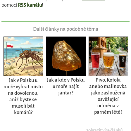
pomocí
RSS kanálu
!
Další články na podobné téma
Jak a kde v Polsku
Pivo, Kofola
Jak v Polsku u
u moře najít
anebo malinovka
moře vybrat místo
jantar?
jako zasloužená
na dovolenou,
osvěžující
aniž byste se
odměna v
museli bát
parném létě?
komárů?
zobrazit více článků...