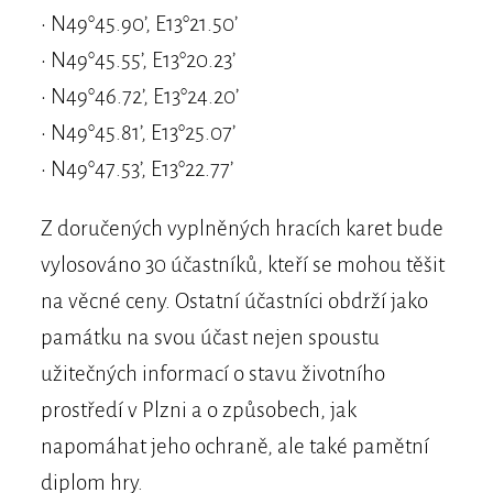
• N49°45.90’, E13°21.50’
• N49°45.55’, E13°20.23’
• N49°46.72’, E13°24.20’
• N49°45.81’, E13°25.07’
• N49°47.53’, E13°22.77’
Z doručených vyplněných hracích karet bude
vylosováno 30 účastníků, kteří se mohou těšit
na věcné ceny. Ostatní účastníci obdrží jako
památku na svou účast nejen spoustu
užitečných informací o stavu životního
prostředí v Plzni a o způsobech, jak
napomáhat jeho ochraně, ale také pamětní
diplom hry.