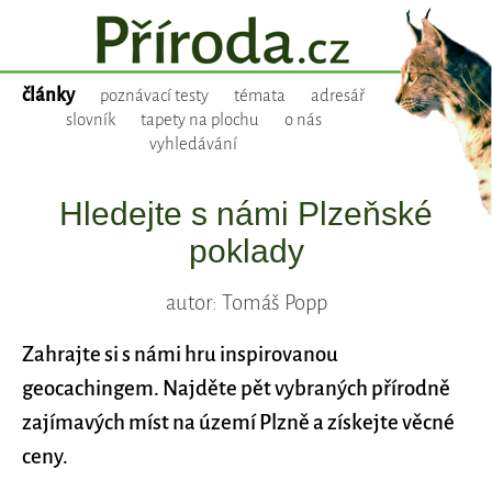
články
poznávací testy
témata
adresář
slovník
tapety na plochu
o nás
vyhledávání
Hledejte s námi Plzeňské
poklady
autor: Tomáš Popp
Zahrajte si s námi hru inspirovanou
geocachingem. Najděte pět vybraných přírodně
zajímavých míst na území Plzně a získejte věcné
ceny.