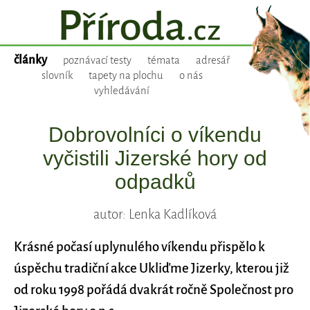
články
poznávací testy
témata
adresář
slovník
tapety na plochu
o nás
vyhledávání
Dobrovolníci o víkendu
vyčistili Jizerské hory od
odpadků
autor: Lenka Kadlíková
Krásné počasí uplynulého víkendu přispělo k
úspěchu tradiční akce Ukliďme Jizerky, kterou již
od roku 1998 pořádá dvakrát ročně Společnost pro