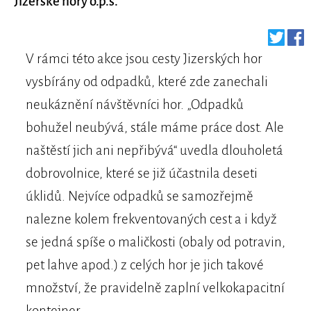
Jizerské hory o.p.s.
V rámci této akce jsou cesty Jizerských hor
vysbírány od odpadků, které zde zanechali
neukáznění návštěvníci hor. „Odpadků
bohužel neubývá, stále máme práce dost. Ale
naštěstí jich ani nepřibývá“ uvedla dlouholetá
dobrovolnice, které se již účastnila deseti
úklidů. Nejvíce odpadků se samozřejmě
nalezne kolem frekventovaných cest a i když
se jedná spíše o maličkosti (obaly od potravin,
pet lahve apod.) z celých hor je jich takové
množství, že pravidelně zaplní velkokapacitní
kontejner.