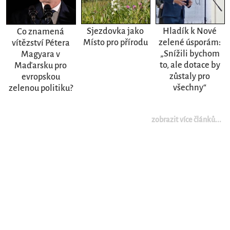
Sjezdovka jako
Hladík k Nové
Co znamená
Místo pro přírodu
zelené úsporám:
vítězství Pétera
„Snížili bychom
Magyara v
to, ale dotace by
Maďarsku pro
zůstaly pro
evropskou
všechny“
zelenou politiku?
zobrazit více článků...