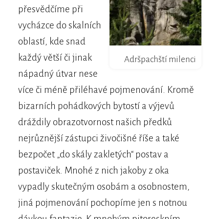
přesvědčíme při
vycházce do skalních
oblastí, kde snad
každý větší či jinak
Adršpachští milenci
nápadný útvar nese
více či méně přiléhavé pojmenování. Kromě
bizarních pohádkových bytostí a výjevů
dráždily obrazotvornost našich předků
nejrůznější zástupci živočišné říše a také
bezpočet „do skály zakletých“ postav a
postaviček. Mnohé z nich jakoby z oka
vypadly skutečným osobám a osobnostem,
jiná pojmenování pochopíme jen s notnou
dávkou fantazie. K mnohým pitoreskním