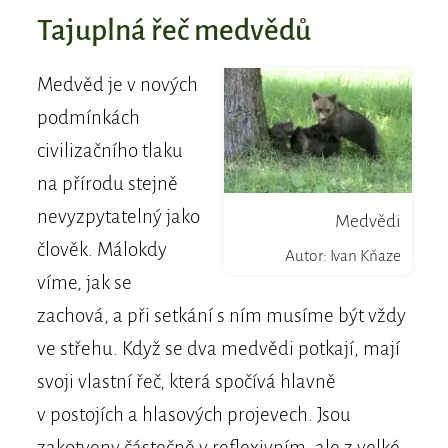
Tajuplná řeč medvědů
Medvěd je v nových
podmínkách
civilizačního tlaku
na přírodu stejně
nevyzpytatelný jako
Medvědi
člověk. Málokdy
Autor: Ivan Kňaze
víme, jak se
zachová, a při setkání s ním musíme být vždy
ve střehu. Když se dva medvědi potkají, mají
svoji vlastní řeč, která spočívá hlavně
v postojích a hlasových projevech. Jsou
zakotveny částečně v reflexivním, ale z velké