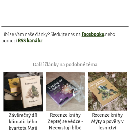
Líbí se Vám naše články? Sledujte nás na
Facebooku
nebo
pomocí
RSS kanálu
!
Další články na podobné téma
Recenze knihy
Recenze knihy
Závěrečný díl
Zeptej se vědce -
Mýty a pověry v
klimatického
Neexistují blbé
lesnictví
kvarteta Maji