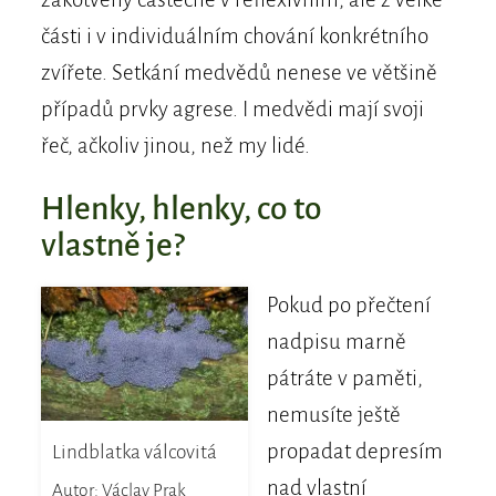
části i v individuálním chování konkrétního
zvířete. Setkání medvědů nenese ve většině
případů prvky agrese. I medvědi mají svoji
řeč, ačkoliv jinou, než my lidé.
Hlenky, hlenky, co to
vlastně je?
Pokud po přečtení
nadpisu marně
pátráte v paměti,
nemusíte ještě
propadat depresím
Lindblatka válcovitá
nad vlastní
Autor: Václav Prak