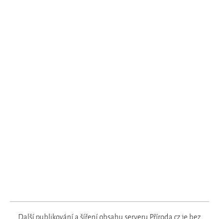
Další publikování a šíření obsahu serveru Příroda.cz je bez