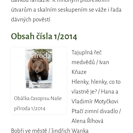
útvarům a skalním seskupením se váže i řada
dávných pověstí.
Obsah čísla 1/2014
Tajuplná řeč
medvědů / Ivan
Kňaze
Hlenky, hlenky, co to
vlastně je? / Hana a
Obálka časopisu Naše
Vladimír Motyčkovi
příroda 1/2014
Ptačí zimní divadlo /
Alena Říhová
Bobři ve městě / Jindřich Wanka